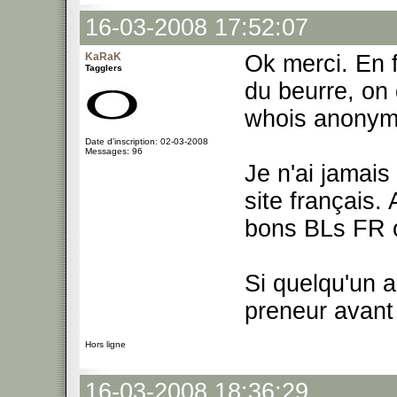
16-03-2008 17:52:07
KaRaK
Ok merci. En f
Tagglers
du beurre, on 
whois anonyme
Date d'inscription: 02-03-2008
Messages: 96
Je n'ai jamais
site français.
bons BLs FR o
Si quelqu'un a
preneur avant
Hors ligne
16-03-2008 18:36:29