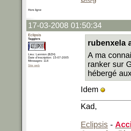
Hors ligne
17-03-2008 01:50:34
Eclipsis
Tagglers
rubenxela a
A ma connai
Lieu: Lannion (BZH)
Date d'inscription: 15-07-2005
Messages: 114
ranker sur 
Site web
hébergé aux
Idem
Kad,
Eclipsis
-
Acc