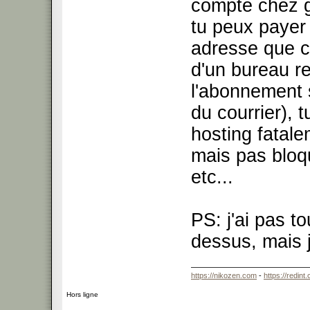
compte chez g
tu peux payer
adresse que c
d'un bureau re
l'abonnement s
du courrier), 
hosting fatale
mais pas bloq
etc...
PS: j'ai pas t
dessus, mais j
https://nikozen.com
-
https://redint
Hors ligne