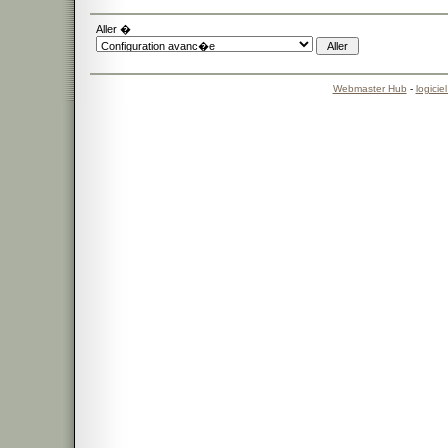
Aller �
Webmaster Hub
-
logicie