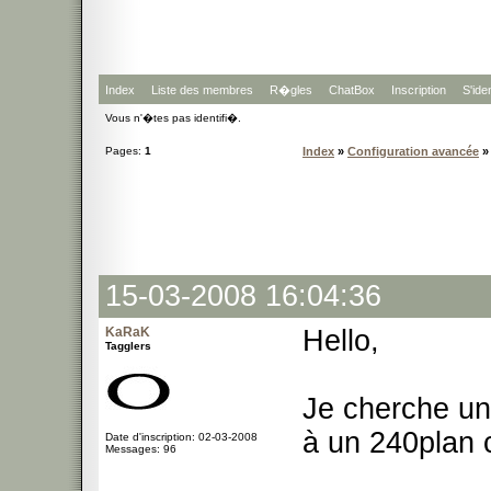
Index
Liste des membres
R�gles
ChatBox
Inscription
S'iden
Vous n'�tes pas identifi�.
Pages:
1
Index
»
Configuration avancée
»
15-03-2008 16:04:36
KaRaK
Hello,
Tagglers
Je cherche u
à un 240plan 
Date d'inscription: 02-03-2008
Messages: 96