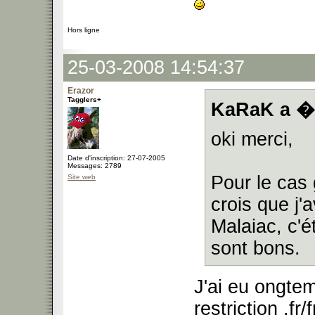
Hors ligne
25-03-2008 14:54:37
Erazor
Tagglers+
KaRaK a �c
oki merci,
Date d'inscription: 27-07-2005
Messages: 2789
Pour le cas 
Site web
crois que j'
Malaiac, c'
sont bons.
J'ai eu ongtem
restriction .f