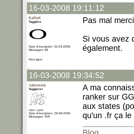
16-03-2008 19:11:12
KaRaK
Pas mal merc
Tagglers
Si vous avez 
également.
Date d'inscription: 02-03-2008
Messages: 96
Hors ligne
16-03-2008 19:34:52
rubenxela
A ma connaiss
Tagglers+
ranker sur GG
aux states (p
Lieu: Lyon
qu'un .fr ça l
Date d'inscription: 29-08-2006
Messages: 506
Blog