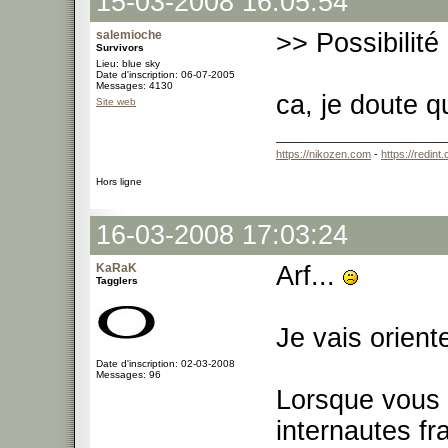
15-03-2008 16:05:54
salemioche
>> Possibilité 
Survivors
Lieu: blue sky
Date d'inscription: 06-07-2005
Messages: 4130
ca, je doute q
Site web
https://nikozen.com
-
https://redint
Hors ligne
16-03-2008 17:03:24
KaRaK
Arf...
Tagglers
Je vais orient
Date d'inscription: 02-03-2008
Messages: 96
Lorsque vous v
internautes fr