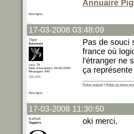
Annuaire Pi
Hors ligne
17-03-2008 03:48:09
Tiger
Pas de souci 
Survivors
france où log
l'étranger ne
Lieu: 78
ça représente 
Date d'inscription: 08-06-2006
Messages: 640
Site web
Poker gratuit
|
Poker en ligne gra
Hors ligne
17-03-2008 11:30:50
KaRaK
oki merci,
Tagglers