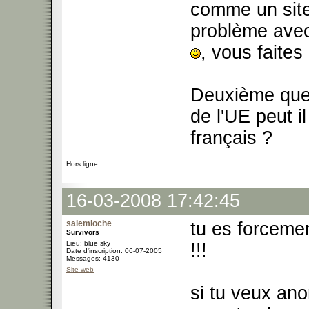
comme un site
problème avec 
, vous faite
Deuxième quest
de l'UE peut i
français ?
Hors ligne
16-03-2008 17:42:45
salemioche
tu es forcemen
Survivors
Lieu: blue sky
!!!
Date d'inscription: 06-07-2005
Messages: 4130
Site web
si tu veux ano