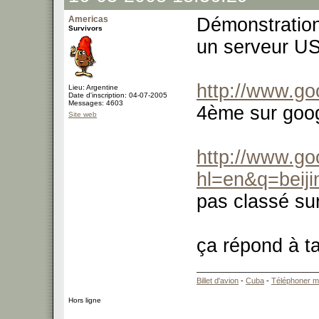
Americas
Démonstratio
Survivors
un serveur U
http://www.go
Lieu: Argentine
Date d'inscription: 04-07-2005
Messages: 4603
4ème sur goog
Site web
http://www.go
hl=en&q=beiji
pas classé su
ça répond à t
Billet d'avion
-
Cuba
-
Téléphoner m
Hors ligne