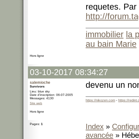
requetes. Par a
http://forum.
immobilier
la 
au bain Marie
Hors ligne
03-10-2017 08:34:27
salemioche
devenu un non
Survivors
Lieu: blue sky
Date d'inscription: 06-07-2005
Messages: 4130
https://nikozen.com
-
https://redint
Site web
Hors ligne
Pages:
1
Index
»
Configur
avancée
» Hébe