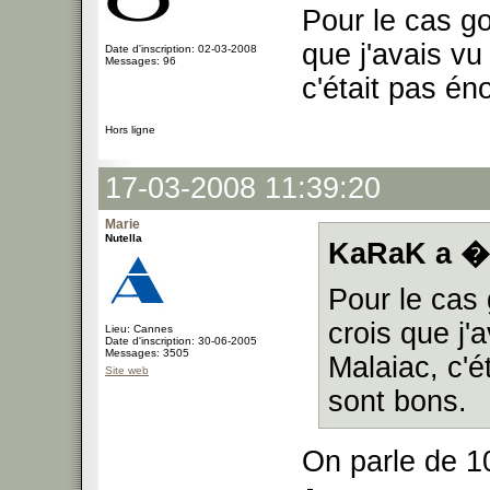
Pour le cas go
que j'avais vu
Date d'inscription: 02-03-2008
Messages: 96
c'était pas é
Hors ligne
17-03-2008 11:39:20
Marie
Nutella
KaRaK a �c
Pour le cas 
crois que j'
Lieu: Cannes
Date d'inscription: 30-06-2005
Messages: 3505
Malaiac, c'
Site web
sont bons.
On parle de 1