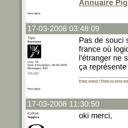
Annuaire Pi
Hors ligne
17-03-2008 03:48:09
Tiger
Pas de souci 
Survivors
france où log
l'étranger ne
Lieu: 78
ça représente 
Date d'inscription: 08-06-2006
Messages: 640
Site web
Poker gratuit
|
Poker en ligne gra
Hors ligne
17-03-2008 11:30:50
KaRaK
oki merci,
Tagglers