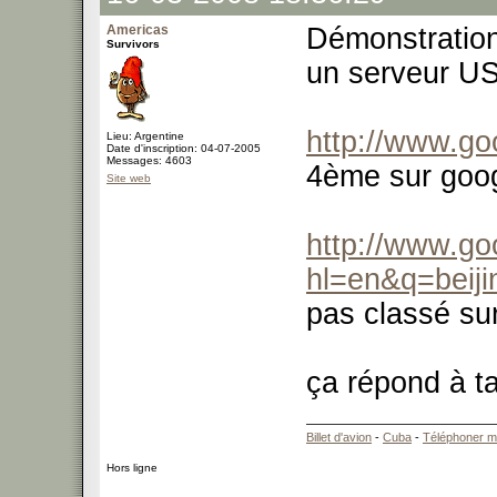
Americas
Démonstratio
Survivors
un serveur U
http://www.go
Lieu: Argentine
Date d'inscription: 04-07-2005
Messages: 4603
4ème sur goog
Site web
http://www.go
hl=en&q=beiji
pas classé su
ça répond à t
Billet d'avion
-
Cuba
-
Téléphoner m
Hors ligne