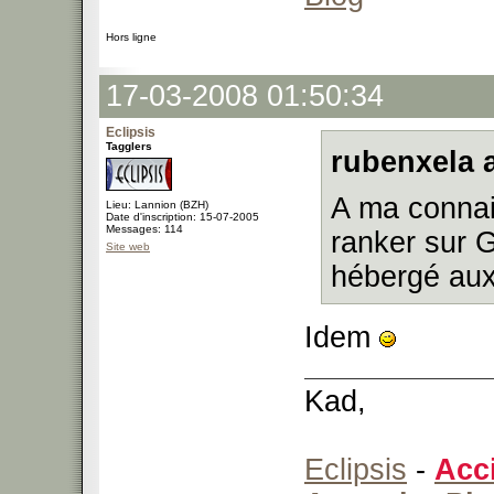
Hors ligne
17-03-2008 01:50:34
Eclipsis
Tagglers
rubenxela a
A ma connai
Lieu: Lannion (BZH)
Date d'inscription: 15-07-2005
Messages: 114
ranker sur 
Site web
hébergé aux
Idem
Kad,
Eclipsis
-
Acc