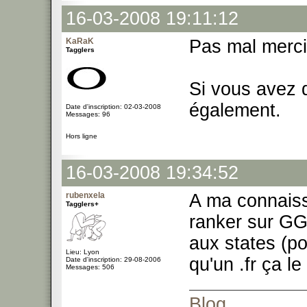
16-03-2008 19:11:12
KaRaK
Pas mal merc
Tagglers
Si vous avez 
également.
Date d'inscription: 02-03-2008
Messages: 96
Hors ligne
16-03-2008 19:34:52
rubenxela
A ma connaiss
Tagglers+
ranker sur GG
aux states (p
Lieu: Lyon
qu'un .fr ça l
Date d'inscription: 29-08-2006
Messages: 506
Blog