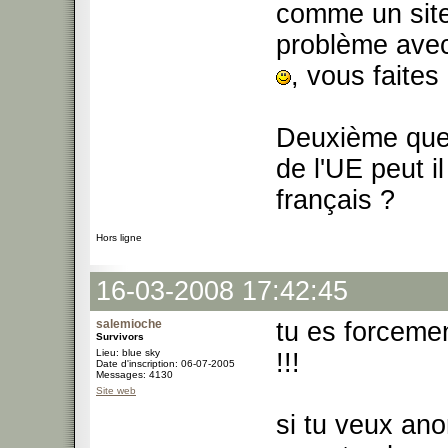
comme un site
problème avec 
, vous faite
Deuxième quest
de l'UE peut i
français ?
Hors ligne
16-03-2008 17:42:45
salemioche
tu es forcemen
Survivors
Lieu: blue sky
!!!
Date d'inscription: 06-07-2005
Messages: 4130
Site web
si tu veux ano