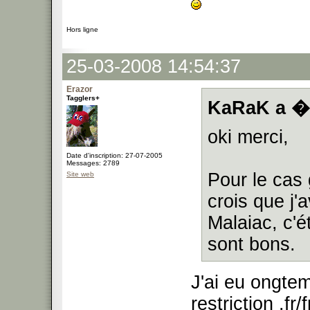
Hors ligne
25-03-2008 14:54:37
Erazor
Tagglers+
KaRaK a �c
oki merci,
Date d'inscription: 27-07-2005
Messages: 2789
Pour le cas 
Site web
crois que j'
Malaiac, c'
sont bons.
J'ai eu ongtem
restriction .f