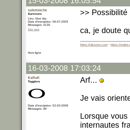
15-03-2008 16:05:54
salemioche
>> Possibilité 
Survivors
Lieu: blue sky
Date d'inscription: 06-07-2005
Messages: 4130
ca, je doute q
Site web
https://nikozen.com
-
https://redint
Hors ligne
16-03-2008 17:03:24
KaRaK
Arf...
Tagglers
Je vais orient
Date d'inscription: 02-03-2008
Messages: 96
Lorsque vous v
internautes fr