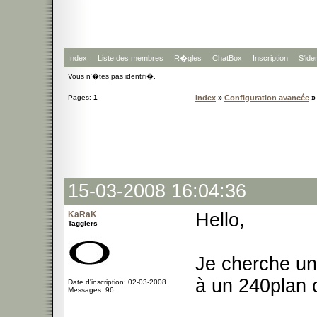
Index
Liste des membres
R�gles
ChatBox
Inscription
S'iden
Vous n'�tes pas identifi�.
Pages:
1
Index
»
Configuration avancée
»
15-03-2008 16:04:36
KaRaK
Hello,
Tagglers
Je cherche u
à un 240plan 
Date d'inscription: 02-03-2008
Messages: 96