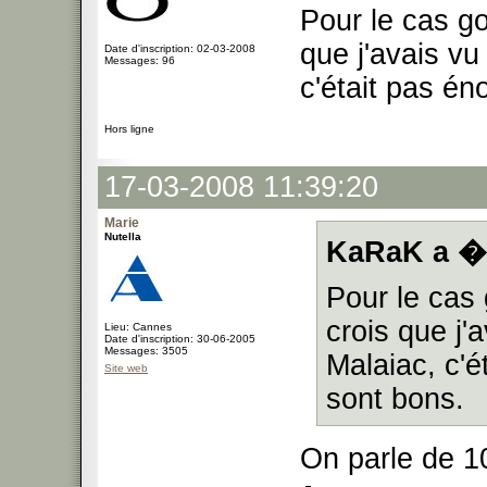
Pour le cas go
que j'avais vu
Date d'inscription: 02-03-2008
Messages: 96
c'était pas é
Hors ligne
17-03-2008 11:39:20
Marie
Nutella
KaRaK a �c
Pour le cas 
crois que j'
Lieu: Cannes
Date d'inscription: 30-06-2005
Messages: 3505
Malaiac, c'
Site web
sont bons.
On parle de 1