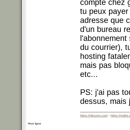
compte chez g
tu peux payer
adresse que c
d'un bureau re
l'abonnement s
du courrier), 
hosting fatale
mais pas bloq
etc...
PS: j'ai pas t
dessus, mais j
https://nikozen.com
-
https://redint
Hors ligne