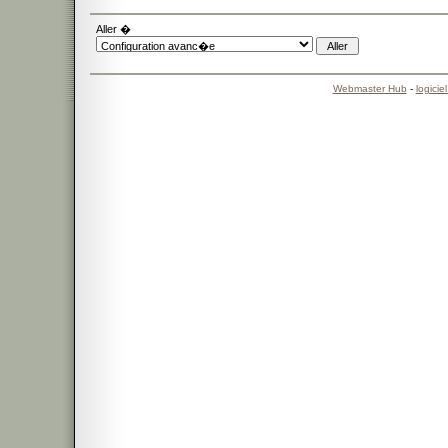
Aller �
Webmaster Hub
-
logicie