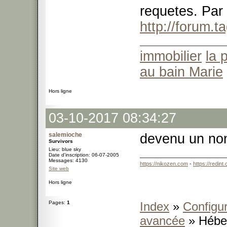
requetes. Par a
http://forum.
immobilier
la 
au bain Marie
Hors ligne
03-10-2017 08:34:27
salemioche
devenu un non
Survivors
Lieu: blue sky
Date d'inscription: 06-07-2005
Messages: 4130
https://nikozen.com
-
https://redint
Site web
Hors ligne
Pages:
1
Index
»
Configur
avancée
» Hébe