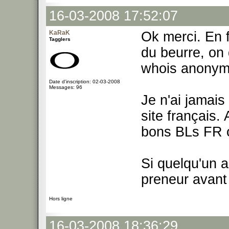
16-03-2008 17:52:07
KaRaK
Ok merci. En f
Tagglers
du beurre, on 
whois anonyme
Date d'inscription: 02-03-2008
Messages: 96
Je n'ai jamais
site français.
bons BLs FR o
Si quelqu'un a
preneur avant
Hors ligne
16-03-2008 18:36:29