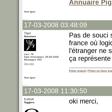
Annuaire Pi
Hors ligne
17-03-2008 03:48:09
Tiger
Pas de souci 
Survivors
france où log
l'étranger ne
Lieu: 78
ça représente 
Date d'inscription: 08-06-2006
Messages: 640
Site web
Poker gratuit
|
Poker en ligne gra
Hors ligne
17-03-2008 11:30:50
KaRaK
oki merci,
Tagglers