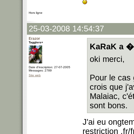
Hors ligne
25-03-2008 14:54:37
Erazor
Tagglers+
KaRaK a �c
oki merci,
Date d'inscription: 27-07-2005
Messages: 2789
Pour le cas 
Site web
crois que j'
Malaiac, c'
sont bons.
J'ai eu ongtem
restriction .f