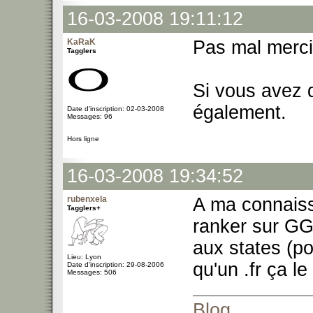
16-03-2008 19:11:12
KaRaK
Pas mal merc
Tagglers
Si vous avez 
également.
Date d'inscription: 02-03-2008
Messages: 96
Hors ligne
16-03-2008 19:34:52
rubenxela
A ma connaiss
Tagglers+
ranker sur GG
aux states (p
Lieu: Lyon
qu'un .fr ça l
Date d'inscription: 29-08-2006
Messages: 506
Blog