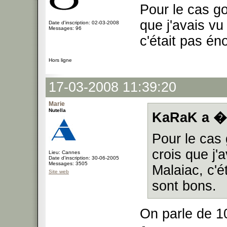
Pour le cas go
que j'avais vu
Date d'inscription: 02-03-2008
Messages: 96
c'était pas é
Hors ligne
17-03-2008 11:39:20
Marie
Nutella
KaRaK a �c
Pour le cas 
crois que j'
Lieu: Cannes
Date d'inscription: 30-06-2005
Messages: 3505
Malaiac, c'
Site web
sont bons.
On parle de 1