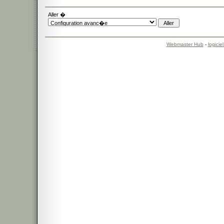
Aller �
Webmaster Hub
-
logicie