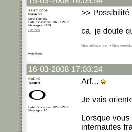
15-03-2008 16:05:54
salemioche
>> Possibilité 
Survivors
Lieu: blue sky
Date d'inscription: 06-07-2005
Messages: 4130
ca, je doute q
Site web
https://nikozen.com
-
https://redint
Hors ligne
16-03-2008 17:03:24
KaRaK
Arf...
Tagglers
Je vais orient
Date d'inscription: 02-03-2008
Messages: 96
Lorsque vous v
internautes fr