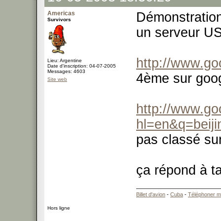
Americas
Démonstratio
Survivors
un serveur U
http://www.go
Lieu: Argentine
Date d'inscription: 04-07-2005
Messages: 4603
4ème sur goog
Site web
http://www.go
hl=en&q=beiji
pas classé su
ça répond à t
Billet d'avion
-
Cuba
-
Téléphoner m
Hors ligne