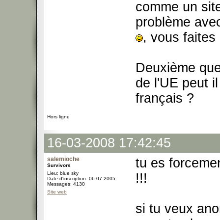
comme un site
problème avec 
, vous faite
Deuxième quest
de l'UE peut i
français ?
Hors ligne
16-03-2008 17:42:45
salemioche
tu es forcemen
Survivors
Lieu: blue sky
!!!
Date d'inscription: 06-07-2005
Messages: 4130
Site web
si tu veux ano