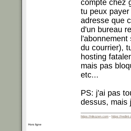
compte chez g
tu peux payer
adresse que c
d'un bureau re
l'abonnement s
du courrier), 
hosting fatale
mais pas bloq
etc...
PS: j'ai pas t
dessus, mais j
https://nikozen.com
-
https://redint
Hors ligne