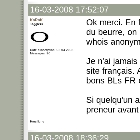
16-03-2008 17:52:07
KaRaK
Ok merci. En f
Tagglers
du beurre, on 
whois anonyme
Date d'inscription: 02-03-2008
Messages: 96
Je n'ai jamais
site français.
bons BLs FR o
Si quelqu'un a
preneur avant
Hors ligne
16-03-2008 18:36:29