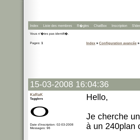
Index
Liste des membres
R�gles
ChatBox
Inscription
S'iden
Vous n'�tes pas identifi�.
Pages:
1
Index
»
Configuration avancée
»
15-03-2008 16:04:36
KaRaK
Hello,
Tagglers
Je cherche u
à un 240plan 
Date d'inscription: 02-03-2008
Messages: 96