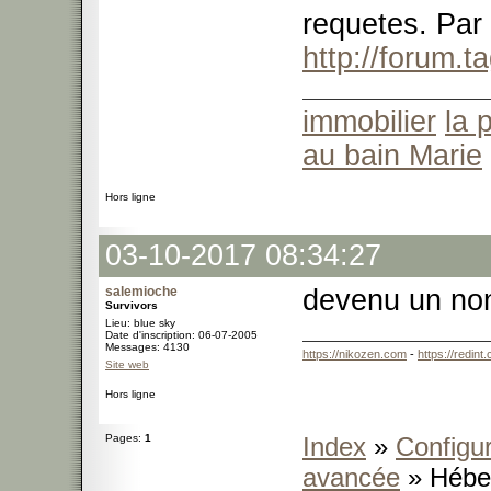
requetes. Par a
http://forum.
immobilier
la 
au bain Marie
Hors ligne
03-10-2017 08:34:27
salemioche
devenu un non
Survivors
Lieu: blue sky
Date d'inscription: 06-07-2005
Messages: 4130
https://nikozen.com
-
https://redint
Site web
Hors ligne
Pages:
1
Index
»
Configur
avancée
» Hébe