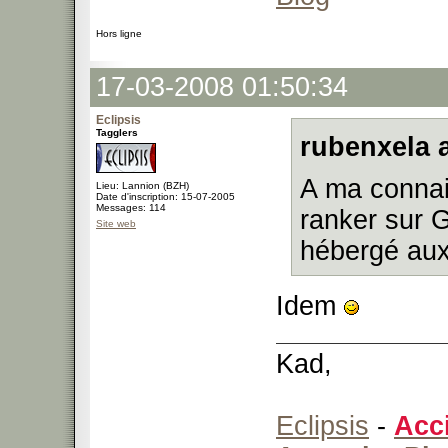
Hors ligne
17-03-2008 01:50:34
Eclipsis
Tagglers
rubenxela a
A ma connai
Lieu: Lannion (BZH)
Date d'inscription: 15-07-2005
Messages: 114
ranker sur 
Site web
hébergé aux
Idem
Kad,
Eclipsis
-
Acc