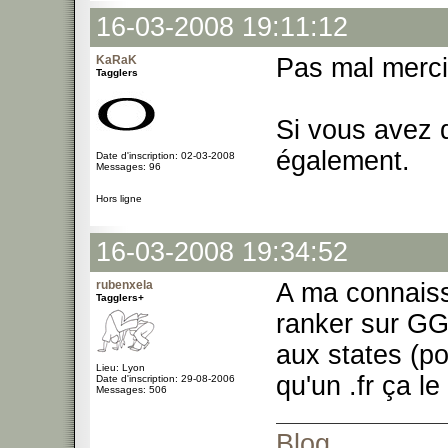
16-03-2008 19:11:12
KaRaK
Pas mal merc
Tagglers
Si vous avez 
également.
Date d'inscription: 02-03-2008
Messages: 96
Hors ligne
16-03-2008 19:34:52
rubenxela
A ma connaiss
Tagglers+
ranker sur GG
aux states (p
Lieu: Lyon
qu'un .fr ça l
Date d'inscription: 29-08-2006
Messages: 506
Blog