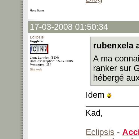
Hors ligne
17-03-2008 01:50:34
Eclipsis
Tagglers
rubenxela a
A ma connai
Lieu: Lannion (BZH)
Date d'inscription: 15-07-2005
Messages: 114
ranker sur 
Site web
hébergé aux
Idem
Kad,
Eclipsis
-
Acc