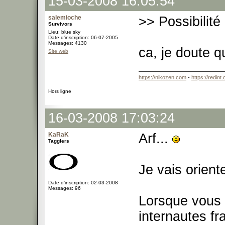
15-03-2008 16:05:54
salemioche
>> Possibilité 
Survivors
Lieu: blue sky
Date d'inscription: 06-07-2005
Messages: 4130
ca, je doute q
Site web
https://nikozen.com
-
https://redint
Hors ligne
16-03-2008 17:03:24
KaRaK
Arf...
Tagglers
Je vais orient
Date d'inscription: 02-03-2008
Messages: 96
Lorsque vous v
internautes fr