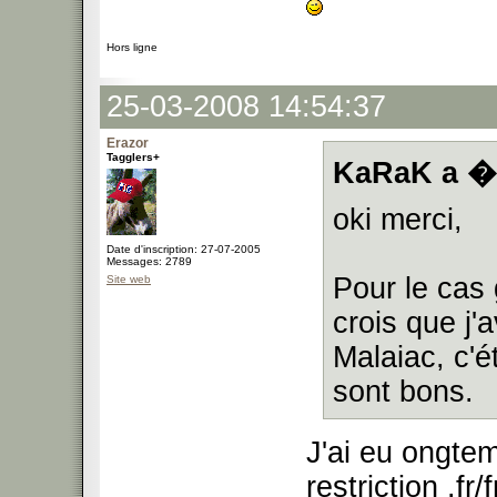
Hors ligne
25-03-2008 14:54:37
Erazor
Tagglers+
KaRaK a �c
oki merci,
Date d'inscription: 27-07-2005
Messages: 2789
Pour le cas 
Site web
crois que j'
Malaiac, c'
sont bons.
J'ai eu ongtem
restriction .f