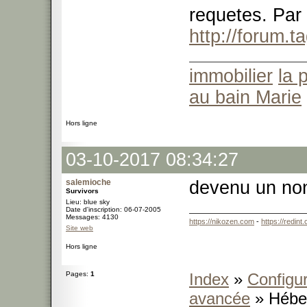
requetes. Par a
http://forum.
immobilier
la 
au bain Marie
Hors ligne
03-10-2017 08:34:27
salemioche
devenu un non
Survivors
Lieu: blue sky
Date d'inscription: 06-07-2005
Messages: 4130
https://nikozen.com
-
https://redint
Site web
Hors ligne
Pages:
1
Index
»
Configur
avancée
» Hébe