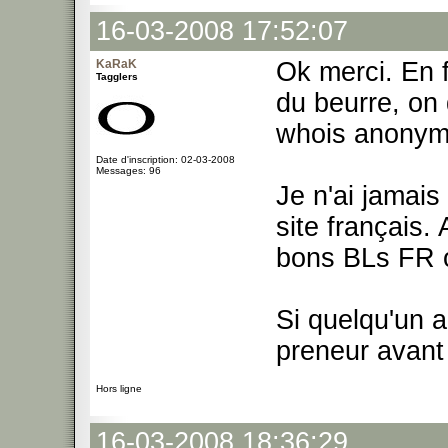
16-03-2008 17:52:07
KaRaK
Ok merci. En f
Tagglers
du beurre, on 
whois anonyme
Date d'inscription: 02-03-2008
Messages: 96
Je n'ai jamais
site français.
bons BLs FR o
Si quelqu'un a
preneur avant
Hors ligne
16-03-2008 18:36:29