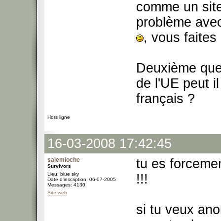
comme un site
problème avec 
, vous faite
Deuxième quest
de l'UE peut i
français ?
Hors ligne
16-03-2008 17:42:45
salemioche
tu es forcemen
Survivors
Lieu: blue sky
!!!
Date d'inscription: 06-07-2005
Messages: 4130
Site web
si tu veux ano