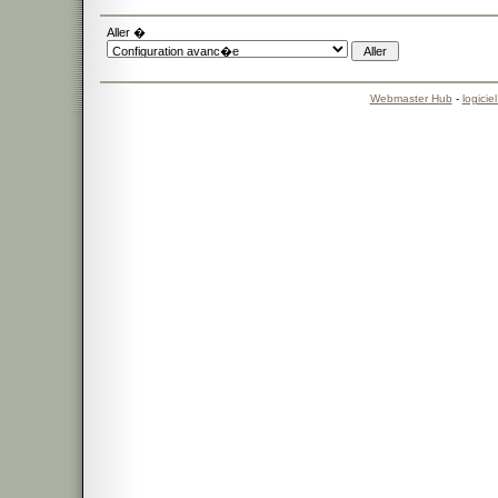
Aller �
Webmaster Hub
-
logicie