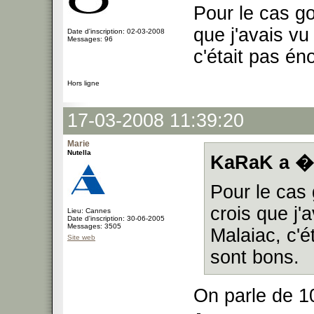
Pour le cas go
que j'avais vu
Date d'inscription: 02-03-2008
Messages: 96
c'était pas é
Hors ligne
17-03-2008 11:39:20
Marie
Nutella
KaRaK a �c
Pour le cas 
crois que j'
Lieu: Cannes
Date d'inscription: 30-06-2005
Messages: 3505
Malaiac, c'
Site web
sont bons.
On parle de 1