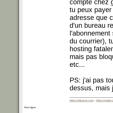
compte chez g
tu peux payer
adresse que c
d'un bureau re
l'abonnement s
du courrier), 
hosting fatale
mais pas bloq
etc...
PS: j'ai pas t
dessus, mais j
https://nikozen.com
-
https://redint
Hors ligne