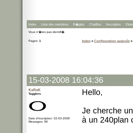
Index
Liste des membres
R�gles
ChatBox
Inscription
S'iden
Vous n'�tes pas identifi�.
Pages:
1
Index
»
Configuration avancée
»
15-03-2008 16:04:36
KaRaK
Hello,
Tagglers
Je cherche u
à un 240plan 
Date d'inscription: 02-03-2008
Messages: 96