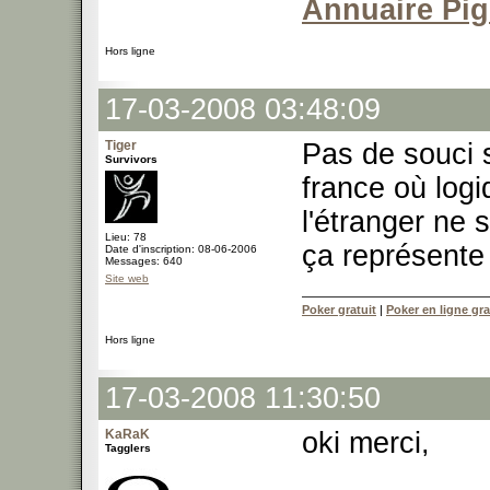
Annuaire Pi
Hors ligne
17-03-2008 03:48:09
Tiger
Pas de souci 
Survivors
france où log
l'étranger ne
Lieu: 78
ça représente 
Date d'inscription: 08-06-2006
Messages: 640
Site web
Poker gratuit
|
Poker en ligne gra
Hors ligne
17-03-2008 11:30:50
KaRaK
oki merci,
Tagglers