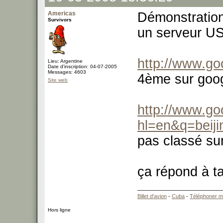
Americas
Démonstratio
Survivors
un serveur U
http://www.go
Lieu: Argentine
Date d'inscription: 04-07-2005
Messages: 4603
4ème sur goog
Site web
http://www.go
hl=en&q=beiji
pas classé su
ça répond à t
Billet d'avion
-
Cuba
-
Téléphoner m
Hors ligne