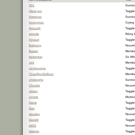
301
Surviv
AlexLyon
Taggle
Americas
Surviv
Anonymus
Crying
ApocalX
Taggle
appollo
Rémy
Arnaud
Taggle
Balmung
Nouvel 
Bastet
Membe
berberber
So Whi
ced
Membe
centreurope
Taggle
ChauffeurDeBuzz
Membe
christophe
Surviv
Chuckie
Nouvel 
citizen
Taggle
coyote
Modera
Dams
Taggle
Dan
Taggle
davalex
Nouvel 
Davidd
Taggle
dd32
Nouvel 
diabolo
Taggle