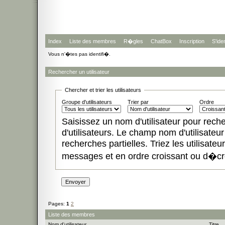
Index
Liste des membres
R�gles
ChatBox
Inscription
S'iden
Vous n'�tes pas identifi�.
Rechercher un utilisateur
Chercher et trier les utilisateurs
Groupe d'utilisateurs
Trier par
Ordre
Saisissez un nom d'utilisateur pour recher
d'utilisateurs. Le champ nom d'utilisateur 
recherches partielles. Triez les utilisate
messages et en ordre croissant ou d�cr
Pages:
1
2
Liste des membres
Nom d'utilisateur
Titre