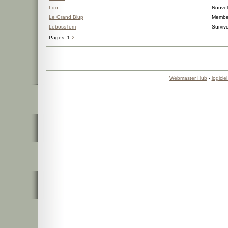
Ldo
Nouvel 
Le Grand Blup
Membe
LebossTom
Surviv
Pages:
1
2
Webmaster Hub
-
logicie