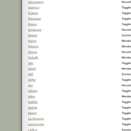
dreamwiner
Nouvel 
easyguy
Taggle
Eclipsis
Taggle
Elandrael
Taggle
Erazor
Taggle
fandecine
Nouvel 
fbparis
Surviv
franck
Membe
Francky
Membe
Genzo
Nouvel 
IncludE
Membe
Jan
Taggle
Jarod
Membe
Jeff
Surviv
Jeffer
Taggle
Jez
Nouvel 
jmleray
Taggle
julien
Membe
KaRaK
Taggle
kazhar
Taggle
klelugi
Taggle
La Gerance
Taggle
Lachouchet
Taggle
Lafleur
Surviv