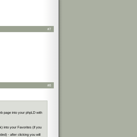
#7
#8
web page into your phpLD with
k) into your Favorites (if you
ed) - after clicking you will