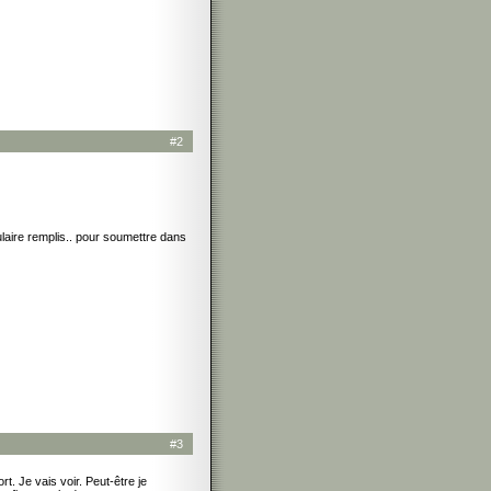
#2
mulaire remplis.. pour soumettre dans
#3
t. Je vais voir. Peut-être je