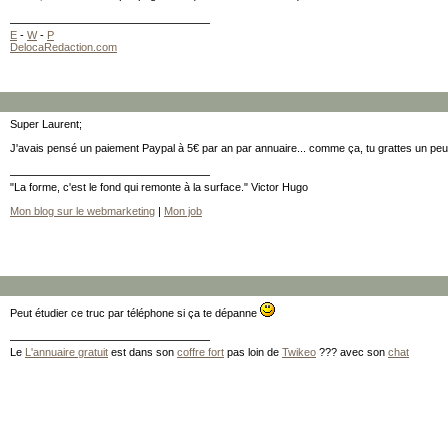
E
-
W
-
P
DelocaRedaction.com
Super Laurent;
J'avais pensé un paiement Paypal à 5€ par an par annuaire... comme ça, tu grattes un peu
"La forme, c'est le fond qui remonte à la surface." Victor Hugo
Mon blog sur le webmarketing
|
Mon job
Peut étudier ce truc par téléphone si ça te dépanne
Le
L'annuaire gratuit
est dans son
coffre fort
pas loin de
Twikeo
??? avec son
chat