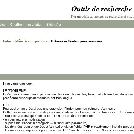
Outils de recherche
Forum dédié au moteur de recherche et aux t
les
ChatBox
Inscription
S'identifier
Index
»
Idées & suggestions
» Extension Firefox pour annuaire
Il me viens une idée.
LE PROBLEME :
Il m'arrive souvent quand je consulte des sites de me dire, tiens, celui là irait bien dans mon
procédure d'inscription manuelle est trop longue.
L'IDEE :
Pourquoi on ne créerai pas une extension Firefox pour les éditeurs d'annuaire.
Cette extension permettrait d'ajouter automatiquement un site web à l'annuaire. Elle pourrait
- recueillir automatiquement le titre, URL et la méta-description,
- en permettre la modification
- si possible, choisir la catégorie (// à l'annuaire paramétré)
- les données sont envoyées à l'annuaire, via un fichier PHP préalablement installé (sécur
- les annuaires supportés pourraient être PHPLinkDirectory et FreeGlobes pour commenc