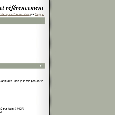
 et référencement
echniques d'optimisation
par
#taggle
#1
 annuaire. Mais je le fais pas car la
 :
isé par login & MDP)
er