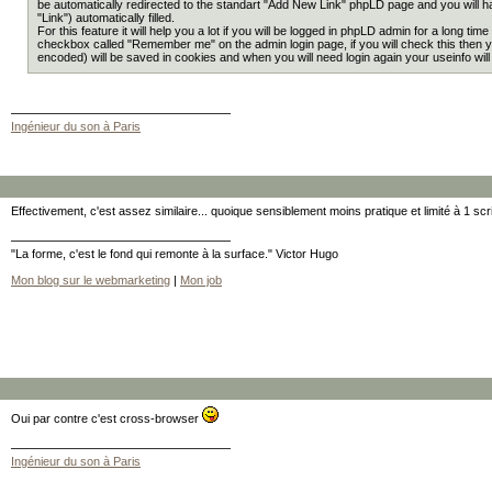
be automatically redirected to the standart "Add New Link" phpLD page and you will hav
"Link") automatically filled.
For this feature it will help you a lot if you will be logged in phpLD admin for a long time
checkbox called "Remember me" on the admin login page, if you will check this then y
encoded) will be saved in cookies and when you will need login again your useinfo wil
Ingénieur du son à Paris
Effectivement, c'est assez similaire... quoique sensiblement moins pratique et limité à 1 scr
"La forme, c'est le fond qui remonte à la surface." Victor Hugo
Mon blog sur le webmarketing
|
Mon job
Oui par contre c'est cross-browser
Ingénieur du son à Paris