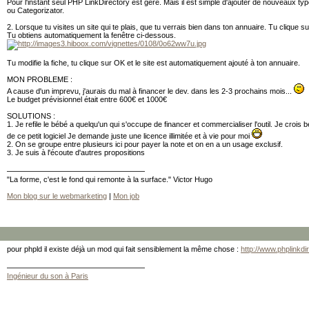
Pour l'instant seul PHP LinkDirectory est géré. Mais il est simple d'ajouter de nouveaux 
ou Categorizator.
2. Lorsque tu visites un site qui te plais, que tu verrais bien dans ton annuaire. Tu clique su
Tu obtiens automatiquement la fenêtre ci-dessous.
Tu modifie la fiche, tu clique sur OK et le site est automatiquement ajouté à ton annuaire.
MON PROBLEME :
A cause d'un imprevu, j'aurais du mal à financer le dev. dans les 2-3 prochains mois...
Le budget prévisionnel était entre 600€ et 1000€
SOLUTIONS :
1. Je refile le bébé a quelqu'un qui s'occupe de financer et commercialiser l'outil. Je croi
de ce petit logiciel Je demande juste une licence illimitée et à vie pour moi
2. On se groupe entre plusieurs ici pour payer la note et on en a un usage exclusif.
3. Je suis à l'écoute d'autres propositions
"La forme, c'est le fond qui remonte à la surface." Victor Hugo
Mon blog sur le webmarketing
|
Mon job
pour phpld il existe déjà un mod qui fait sensiblement la même chose :
http://www.phplinkd
Ingénieur du son à Paris