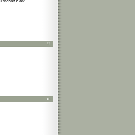
ur financer le dev.
#4
#5