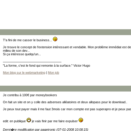
T'a fini de me casser le business...
Je trouve le concept de l'extension intéressant et vendable. Mon problème immédiat est de
milieu de son dev...
Si ça intéresse quelqu'un...
"La forme, c'est le fond qui remonte à la surface." Victor Hugo
Mon blog sur le webmarketing
|
Mon job
Je contribu à 100€ par moneybookers
On fait un site et on y colle des adsenses alléatoires et deux allopass pour le download..
Je peux tout payer mais il me faut 3mois car mon compte est pas superapro et je peux pas
edit: en publique
je vais finir par me faire expulser
Derni�re modification par pagetronic (07-01-2008 10:08:15)