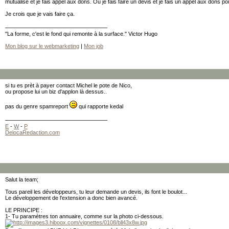
mutualise et je fais appel aux dons. Ou je fais faire un devis et je fais un appel aux dons po
Je crois que je vais faire ça.
"La forme, c'est le fond qui remonte à la surface." Victor Hugo
Mon blog sur le webmarketing
|
Mon job
si tu es prèt à payer contact Michel le pote de Nico,
ou propose lui un biz d'applon là dessus..
pas du genre spamreport
qui rapporte kedal
E
-
W
-
P
DelocaRedaction.com
Salut la team;
Tous pareil les développeurs, tu leur demande un devis, ils font le boulot...
Le développement de l'extension a donc bien avancé.
LE PRINCIPE :
1- Tu paramètres ton annuaire, comme sur la photo ci-dessous.