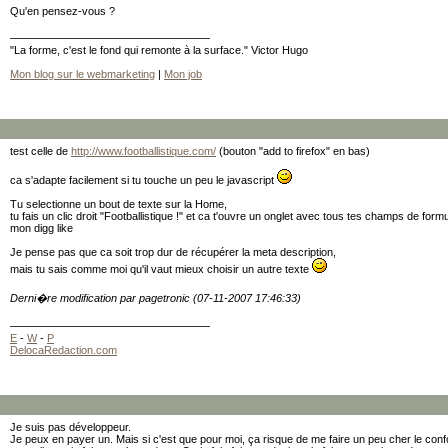
Qu'en pensez-vous ?
"La forme, c'est le fond qui remonte à la surface." Victor Hugo
Mon blog sur le webmarketing
|
Mon job
test celle de
http://www.footballistique.com/
(bouton "add to firefox" en bas)
ca s'adapte facilement si tu touche un peu le javascript
Tu selectionne un bout de texte sur la Home,
tu fais un clic droit "Footballistique !" et ca t'ouvre un onglet avec tous tes champs de for
mon digg like
Je pense pas que ca soit trop dur de récupérer la meta description,
mais tu sais comme moi qu'il vaut mieux choisir un autre texte
Derni�re modification par pagetronic (07-11-2007 17:46:33)
E
-
W
-
P
DelocaRedaction.com
Je suis pas développeur.
Je peux en payer un. Mais si c'est que pour moi, ça risque de me faire un peu cher le confor