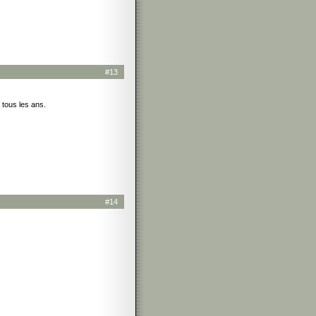
#13
 tous les ans.
#14