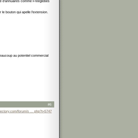
type d'annuaires comme Freeglobes
r le bouton qui apelle l'extension.
s beaucoup au potentiel commercial
#6
irectory.com/forum/s … php?t=5747