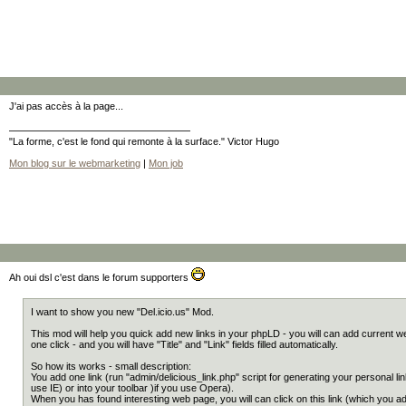
J'ai pas accès à la page...
"La forme, c'est le fond qui remonte à la surface." Victor Hugo
Mon blog sur le webmarketing
|
Mon job
Ah oui dsl c'est dans le forum supporters
I want to show you new "Del.icio.us" Mod.
This mod will help you quick add new links in your phpLD - you will can add current 
one click - and you will have "Title" and "Link" fields filled automatically.
So how its works - small description:
You add one link (run "admin/delicious_link.php" script for generating your personal lin
use IE) or into your toolbar )if you use Opera).
When you has found interesting web page, you will can click on this link (which you add