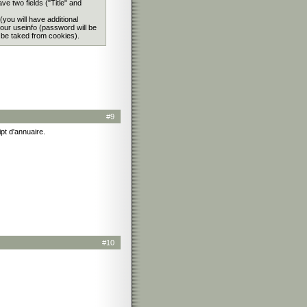
e two fields ("Title" and
 (you will have additional
our useinfo (password will be
l be taked from cookies).
#9
ipt d'annuaire.
#10