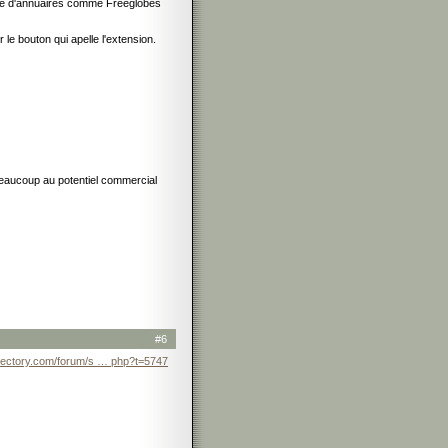
type d'annuaires comme Freeglobes
r le bouton qui apelle l'extension.
s beaucoup au potentiel commercial
#6
irectory.com/forum/s … php?t=5747