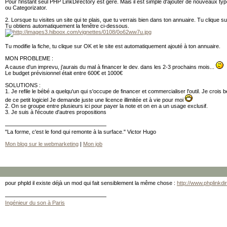
Pour l'instant seul PHP LinkDirectory est géré. Mais il est simple d'ajouter de nouveaux 
ou Categorizator.
2. Lorsque tu visites un site qui te plais, que tu verrais bien dans ton annuaire. Tu clique su
Tu obtiens automatiquement la fenêtre ci-dessous.
Tu modifie la fiche, tu clique sur OK et le site est automatiquement ajouté à ton annuaire.
MON PROBLEME :
A cause d'un imprevu, j'aurais du mal à financer le dev. dans les 2-3 prochains mois...
Le budget prévisionnel était entre 600€ et 1000€
SOLUTIONS :
1. Je refile le bébé a quelqu'un qui s'occupe de financer et commercialiser l'outil. Je croi
de ce petit logiciel Je demande juste une licence illimitée et à vie pour moi
2. On se groupe entre plusieurs ici pour payer la note et on en a un usage exclusif.
3. Je suis à l'écoute d'autres propositions
"La forme, c'est le fond qui remonte à la surface." Victor Hugo
Mon blog sur le webmarketing
|
Mon job
pour phpld il existe déjà un mod qui fait sensiblement la même chose :
http://www.phplinkd
Ingénieur du son à Paris