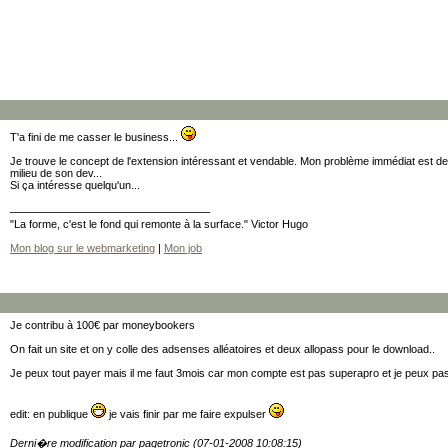
T'a fini de me casser le business...
Je trouve le concept de l'extension intéressant et vendable. Mon problème immédiat est de
milieu de son dev...
Si ça intéresse quelqu'un...
"La forme, c'est le fond qui remonte à la surface." Victor Hugo
Mon blog sur le webmarketing
|
Mon job
Je contribu à 100€ par moneybookers
On fait un site et on y colle des adsenses alléatoires et deux allopass pour le download..
Je peux tout payer mais il me faut 3mois car mon compte est pas superapro et je peux pas
edit: en publique
je vais finir par me faire expulser
Derni�re modification par pagetronic (07-01-2008 10:08:15)