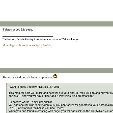
J'ai pas accès à la page...
"La forme, c'est le fond qui remonte à la surface." Victor Hugo
Mon blog sur le webmarketing
|
Mon job
Ah oui dsl c'est dans le forum supporters
I want to show you new "Del.icio.us" Mod.
This mod will help you quick add new links in your phpLD - you will can add current 
one click - and you will have "Title" and "Link" fields filled automatically.
So how its works - small description:
You add one link (run "admin/delicious_link.php" script for generating your personal lin
use IE) or into your toolbar )if you use Opera).
When you has found interesting web page, you will can click on this link (which you add