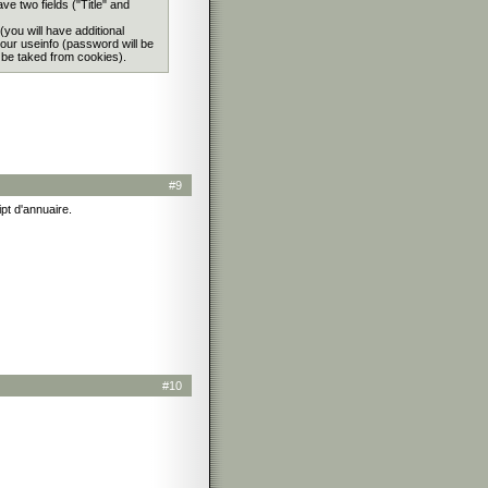
e two fields ("Title" and
 (you will have additional
our useinfo (password will be
l be taked from cookies).
#9
ipt d'annuaire.
#10