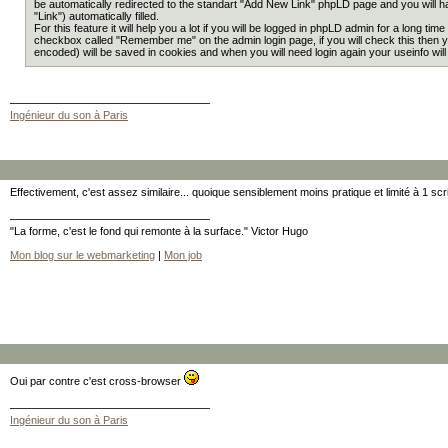
be automatically redirected to the standart "Add New Link" phpLD page and you will hav
"Link") automatically filled.
For this feature it will help you a lot if you will be logged in phpLD admin for a long time
checkbox called "Remember me" on the admin login page, if you will check this then y
encoded) will be saved in cookies and when you will need login again your useinfo wil
Ingénieur du son à Paris
Effectivement, c'est assez similaire... quoique sensiblement moins pratique et limité à 1 scr
"La forme, c'est le fond qui remonte à la surface." Victor Hugo
Mon blog sur le webmarketing
|
Mon job
Oui par contre c'est cross-browser
Ingénieur du son à Paris