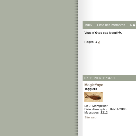
Index
Liste des membres
R�g
Vous n'�tes pas identifi�.
Pages:
1
2
07-11-2007 11:34:51
MagicYoyo
Tagglers
Lieu: Montpellier
Date d'inscription: 04-01-2006
Messages: 2212
Site web