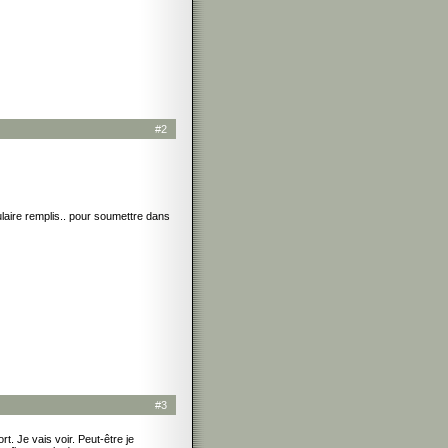
#2
mulaire remplis.. pour soumettre dans
#3
t. Je vais voir. Peut-être je