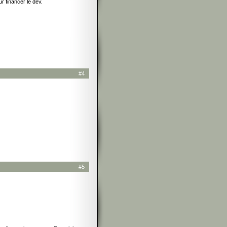
ur financer le dev.
#4
#5