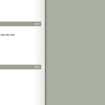
#13
 tous les ans.
#14