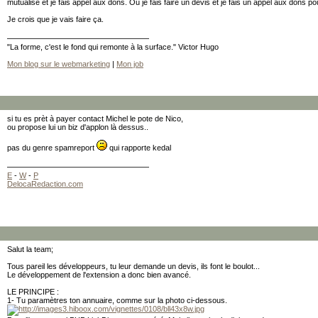
mutualise et je fais appel aux dons. Ou je fais faire un devis et je fais un appel aux dons po
Je crois que je vais faire ça.
"La forme, c'est le fond qui remonte à la surface." Victor Hugo
Mon blog sur le webmarketing
|
Mon job
si tu es prèt à payer contact Michel le pote de Nico,
ou propose lui un biz d'applon là dessus..
pas du genre spamreport
qui rapporte kedal
E
-
W
-
P
DelocaRedaction.com
Salut la team;
Tous pareil les développeurs, tu leur demande un devis, ils font le boulot...
Le développement de l'extension a donc bien avancé.
LE PRINCIPE :
1- Tu paramètres ton annuaire, comme sur la photo ci-dessous.