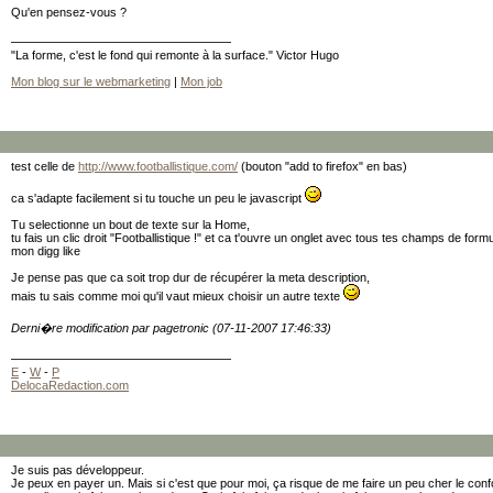
Qu'en pensez-vous ?
"La forme, c'est le fond qui remonte à la surface." Victor Hugo
Mon blog sur le webmarketing
|
Mon job
test celle de
http://www.footballistique.com/
(bouton "add to firefox" en bas)
ca s'adapte facilement si tu touche un peu le javascript
Tu selectionne un bout de texte sur la Home,
tu fais un clic droit "Footballistique !" et ca t'ouvre un onglet avec tous tes champs de for
mon digg like
Je pense pas que ca soit trop dur de récupérer la meta description,
mais tu sais comme moi qu'il vaut mieux choisir un autre texte
Derni�re modification par pagetronic (07-11-2007 17:46:33)
E
-
W
-
P
DelocaRedaction.com
Je suis pas développeur.
Je peux en payer un. Mais si c'est que pour moi, ça risque de me faire un peu cher le confor