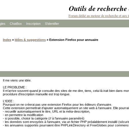
Outils de recherche
Forum dédié au moteur de recherche et aux t
les
ChatBox
Inscription
S'identifier
Index
»
Idées & suggestions
» Extension Firefox pour annuaire
Il me viens une idée.
LE PROBLEME :
Il m'arrive souvent quand je consulte des sites de me dire, tiens, celui là irait bien dans mon
procédure d'inscription manuelle est trop longue.
L'IDEE :
Pourquoi on ne créerai pas une extension Firefox pour les éditeurs d'annuaire.
Cette extension permettrait d'ajouter automatiquement un site web à l'annuaire. Elle pourrait
- recueillir automatiquement le titre, URL et la méta-description,
- en permettre la modification
- si possible, choisir la catégorie (// à l'annuaire paramétré)
- les données sont envoyées à l'annuaire, via un fichier PHP préalablement installé (sécur
- les annuaires supportés pourraient être PHPLinkDirectory et FreeGlobes pour commenc