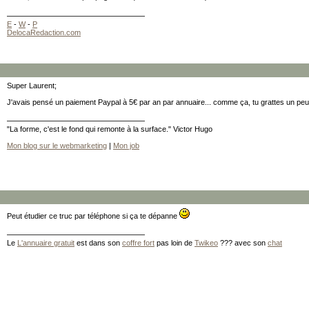
E
-
W
-
P
DelocaRedaction.com
Super Laurent;
J'avais pensé un paiement Paypal à 5€ par an par annuaire... comme ça, tu grattes un peu
"La forme, c'est le fond qui remonte à la surface." Victor Hugo
Mon blog sur le webmarketing
|
Mon job
Peut étudier ce truc par téléphone si ça te dépanne
Le
L'annuaire gratuit
est dans son
coffre fort
pas loin de
Twikeo
??? avec son
chat