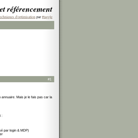
 et référencement
echniques d'optimisation
par
#taggle
#1
 annuaire. Mais je le fais pas car la
 :
isé par login & MDP)
er