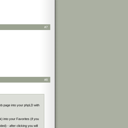
#7
#8
web page into your phpLD with
k) into your Favorites (if you
ed) - after clicking you will