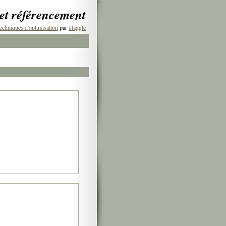
 et référencement
echniques d'optimisation
par
#taggle