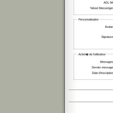
AOL IM
Yahoo! Messenger
Personnalisation
Avatar
Signature
Activit� de l'utilisateur
Messages
Dernier message
Date d'inscription