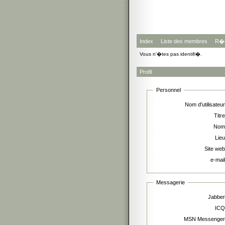
Index
Liste des membres
R�g
Vous n'�tes pas identifi�.
Profil
Personnel
Nom d'utilisateur
Titre
Nom
Lieu
Site web
e-mail
Messagerie
Jabber
ICQ
MSN Messenger