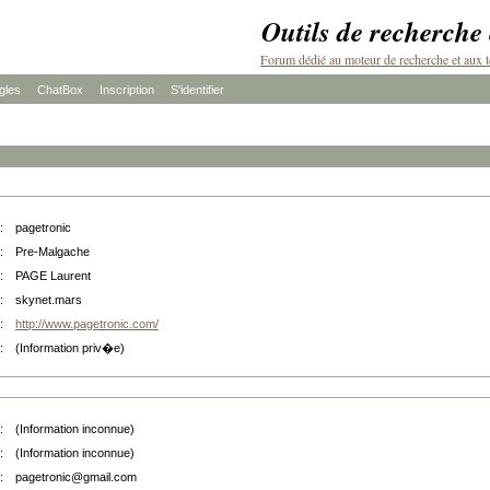
Outils de recherche
Forum dédié au moteur de recherche et aux t
les
ChatBox
Inscription
S'identifier
:
pagetronic
:
Pre-Malgache
:
PAGE Laurent
:
skynet.mars
:
http://www.pagetronic.com/
:
(Information priv�e)
:
(Information inconnue)
:
(Information inconnue)
:
pagetronic@gmail.com