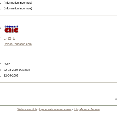
:
(Information inconnue)
:
(Information inconnue)
:
:
E
-
W
-
P
DelocaRedaction.com
:
3542
:
22-03-2008 09:15:02
:
12-04-2006
©
Webmaster Hub
-
logiciel suivi referencement
-
Infog�rance Serveur