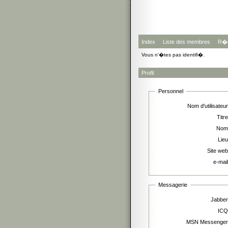
Index
Liste des membres
R�g
Vous n'�tes pas identifi�.
Profil
Personnel
Nom d'utilisateur
Titre
Nom
Lieu
Site web
e-mail
Messagerie
Jabber
ICQ
MSN Messenger