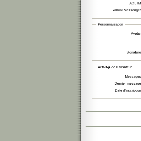
AOL IM
Yahoo! Messenger
Personnalisation
Avatar
Signature
Activit� de l'utilisateur
Messages
Dernier message
Date d'inscription