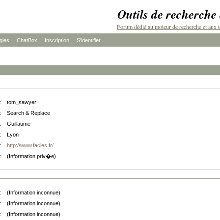
Outils de recherche
Forum dédié au moteur de recherche et aux t
les
ChatBox
Inscription
S'identifier
:
tom_sawyer
:
Search & Replace
:
Guillaume
:
Lyon
:
http://www.facies.fr/
:
(Information priv�e)
:
(Information inconnue)
:
(Information inconnue)
:
(Information inconnue)