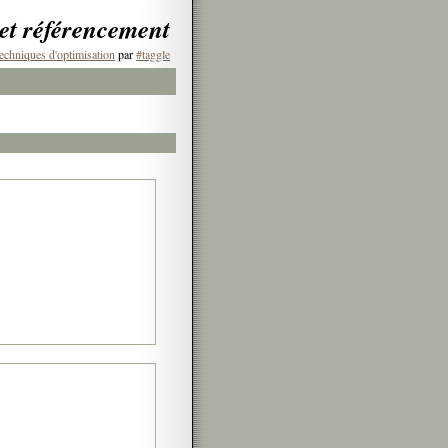
 et référencement
echniques d'optimisation
par
#taggle