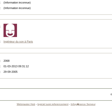
:
(Information inconnue)
:
(Information inconnue)
:
:
Ingénieur du son à Paris
:
2068
:
01-03-2013 09:31:12
:
29-09-2005
©
Webmaster Hub
-
logiciel suivi referencement
-
Infog�rance Serveur