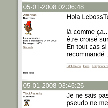
05-01-2008 02:06:48
Americas
Hola LebossT
Survivors
là comme ça...
être croisé sur
Lieu: Argentine
Date d'inscription: 04-07-2005
Messages: 4603
En tout cas si 
Site web
recommandé .
Billet d'avion
-
Cuba
-
Téléphoner m
Hors ligne
05-01-2008 03:45:26
ThickParasite
Je ne sais pa
Survivors
pseudo ne me 