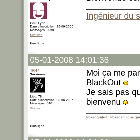
Ingénieur du 
Lieu: Lyon
Date d'inscription: 29-09-2005
Messages: 2068
Site web
Hors ligne
05-01-2008 14:01:36
Tiger
Moi ça me par
Survivors
BlackOut
Je sais pas qui
Lieu: 78
bienvenu
Date d'inscription: 08-06-2006
Messages: 640
Site web
Poker gratuit
|
Poker en ligne gra
Hors ligne