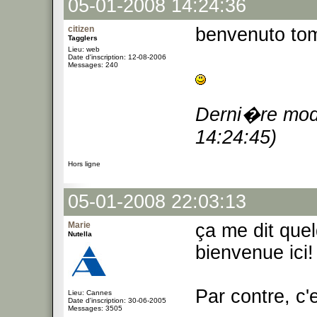
05-01-2008 14:24:36
citizen
benvenuto tom
Tagglers
Lieu: web
Date d'inscription: 12-08-2006
Messages: 240
Derni�re modi
14:24:45)
Hors ligne
05-01-2008 22:03:13
Marie
ça me dit qu
Nutella
bienvenue ici!
Par contre, c'
Lieu: Cannes
Date d'inscription: 30-06-2005
Messages: 3505