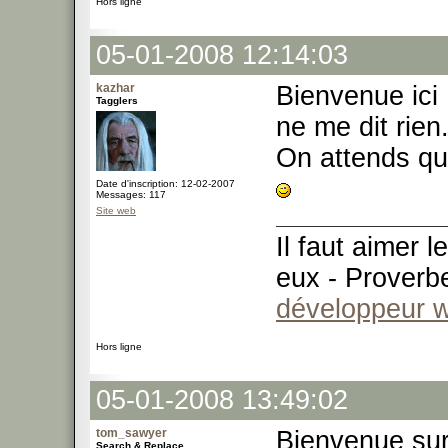
Hors ligne
05-01-2008 12:14:03
kazhar
Bienvenue ic
Tagglers
ne me dit rien
On attends qu
Date d'inscription: 12-02-2007
Messages: 117
Site web
Il faut aimer 
eux - Proverb
développeur 
Hors ligne
05-01-2008 13:49:02
tom_sawyer
Bienvenue su
Search & Replace