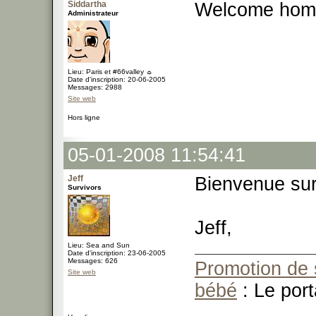
Siddartha
Welcome hom
Administrateur
Lieu: Paris et #66valley ☼
Date d'inscription: 20-06-2005
Messages: 2988
Site web
Hors ligne
05-01-2008 11:54:41
Jeff
Bienvenue su
Survivors
Jeff,
Lieu: Sea and Sun
Date d'inscription: 23-06-2005
Messages: 626
Promotion de 
Site web
bébé
: Le port