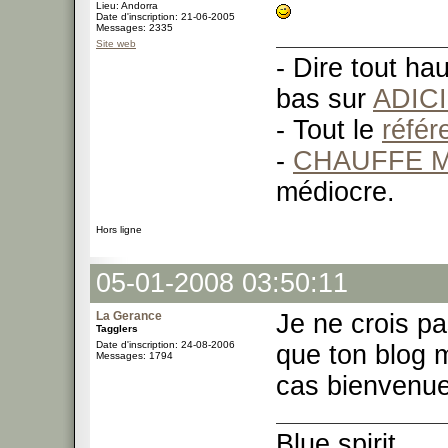
Lieu: Andorra
Date d'inscription: 21-06-2005
Messages: 2335
Site web
- Dire tout ha
bas sur
ADIC
- Tout le
réfé
-
CHAUFFE M
médiocre.
Hors ligne
05-01-2008 03:50:11
La Gerance
Je ne crois p
Tagglers
Date d'inscription: 24-08-2006
que ton blog 
Messages: 1794
cas bienvenue
Blue spirit