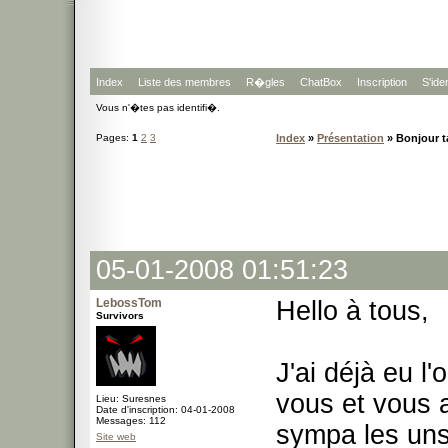
Index
Liste des membres
R�gles
ChatBox
Inscription
S'iden
Vous n'�tes pas identifi�.
Pages:
1
2
3
Index
»
Présentation
» Bonjour t
05-01-2008 01:51:23
LebossTom
Hello à tous,
Survivors
J'ai déjà eu l
vous et vous a
Lieu: Suresnes
Date d'inscription: 04-01-2008
Messages: 112
sympa les uns
Site web