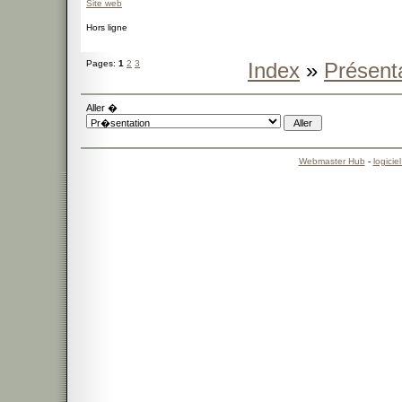
Site web
Hors ligne
Pages:
1
2
3
Index
»
Présent
Aller �
Webmaster Hub
-
logicie