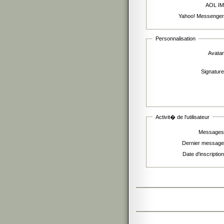
AOL IM
Yahoo! Messenger
Personnalisation
Avatar
Signature
Activit� de l'utilisateur
Messages
Dernier message
Date d'inscription