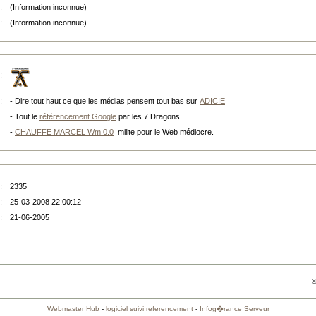
:
(Information inconnue)
:
(Information inconnue)
:
:
- Dire tout haut ce que les médias pensent tout bas sur
ADICIE
- Tout le
référencement Google
par les 7 Dragons.
-
CHAUFFE MARCEL Wm 0.0
milite pour le Web médiocre.
:
2335
:
25-03-2008 22:00:12
:
21-06-2005
©
Webmaster Hub
-
logiciel suivi referencement
-
Infog�rance Serveur