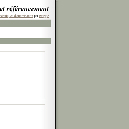
 et référencement
echniques d'optimisation
par
#taggle