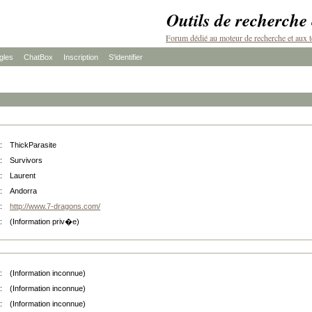
Outils de recherche
Forum dédié au moteur de recherche et aux t
les
ChatBox
Inscription
S'identifier
:
ThickParasite
:
Survivors
:
Laurent
:
Andorra
:
http://www.7-dragons.com/
:
(Information priv�e)
:
(Information inconnue)
:
(Information inconnue)
:
(Information inconnue)