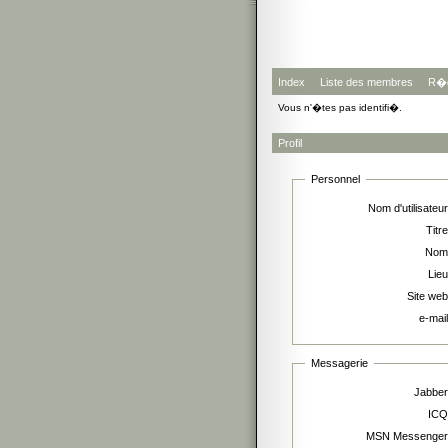
Index
Liste des membres
R�g
Vous n'�tes pas identifi�.
Profil
Personnel
Nom d'utilisateur
Titre
Nom
Lieu
Site web
e-mail
Messagerie
Jabber
ICQ
MSN Messenger