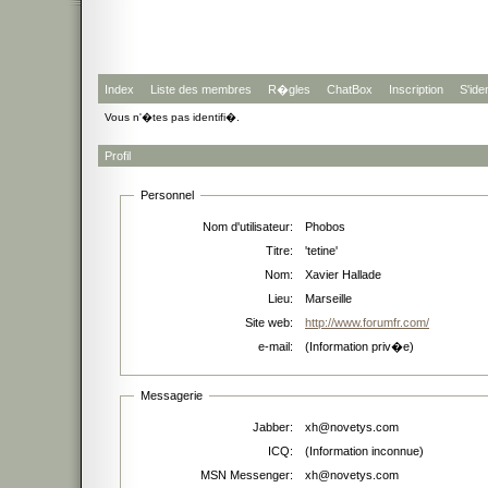
Index
Liste des membres
R�gles
ChatBox
Inscription
S'iden
Vous n'�tes pas identifi�.
Profil
Personnel
Nom d'utilisateur:
Phobos
Titre:
'tetine'
Nom:
Xavier Hallade
Lieu:
Marseille
Site web:
http://www.forumfr.com/
e-mail:
(Information priv�e)
Messagerie
Jabber:
xh@novetys.com
ICQ:
(Information inconnue)
MSN Messenger:
xh@novetys.com