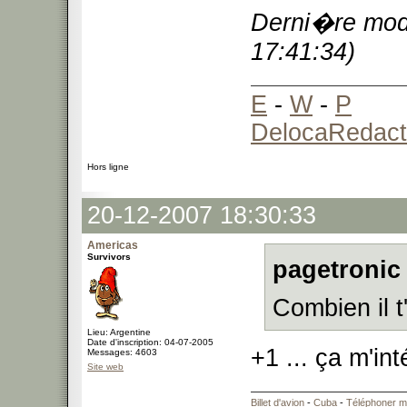
Derni�re modi
17:41:34)
E
-
W
-
P
DelocaRedact
Hors ligne
20-12-2007 18:30:33
Americas
Survivors
pagetronic 
Combien il t
Lieu: Argentine
Date d'inscription: 04-07-2005
+1 ... ça m'in
Messages: 4603
Site web
Billet d'avion
-
Cuba
-
Téléphoner m