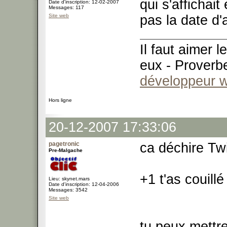
qui s'affichai
Date d'inscription: 12-02-2007
Messages: 117
Site web
pas la date d'
Il faut aimer 
eux - Proverb
développeur 
Hors ligne
20-12-2007 17:33:06
pagetronic
ca déchire T
Pre-Malgache
+1 t'as couil
Lieu: skynet.mars
Date d'inscription: 12-04-2006
Messages: 3542
Site web
tu peux mettr