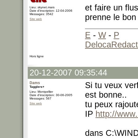
et faire un fl
Lieu: skynet.mars
Date d'inscription: 12-04-2006
Messages: 3542
prenne le bon
Site web
E
-
W
-
P
DelocaRedact
Hors ligne
20-12-2007 09:35:44
Dams
Si tu veux ver
Tagglers+
Lieu: Montpellier
est bonne..
Date d'inscription: 30-06-2005
Messages: 567
tu peux rajout
Site web
IP
http://www
dans C:\WIND