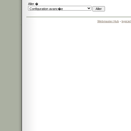
Aller �
Webmaster Hub
-
logicie