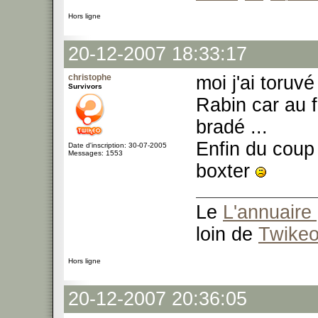
Hors ligne
20-12-2007 18:33:17
christophe
moi j'ai toruv
Survivors
Rabin car au f
bradé ...
Enfin du coup
Date d'inscription: 30-07-2005
Messages: 1553
boxter
Le
L'annuaire 
loin de
Twike
Hors ligne
20-12-2007 20:36:05