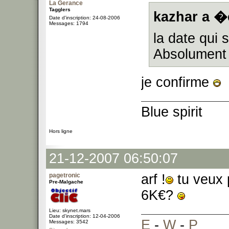
La Gerance
Tagglers
kazhar a �c
Date d'inscription: 24-08-2006
Messages: 1794
la date qui s
Absolument p
je confirme
Blue spirit
Hors ligne
21-12-2007 06:50:07
pagetronic
arf !
tu veux 
Pre-Malgache
6K€?
Lieu: skynet.mars
Date d'inscription: 12-04-2006
E
-
W
-
P
Messages: 3542