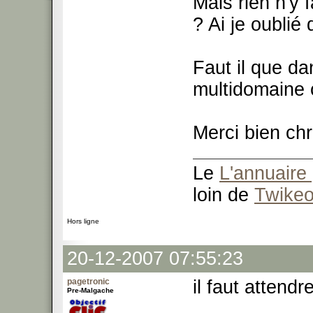
Mais rien n'y f
? Ai je oublié
Faut il que da
multidomaine 
Merci bien chr
Le
L'annuaire 
loin de
Twike
Hors ligne
20-12-2007 07:55:23
pagetronic
il faut attend
Pre-Malgache