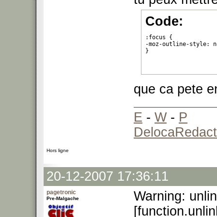
Code:
:focus {

-moz-outline-style: n
}
que ca pete e
E
-
W
-
P
DelocaRedact
Hors ligne
20-12-2007 17:36:11
pagetronic
Warning: unli
Pre-Malgache
[function.unlin