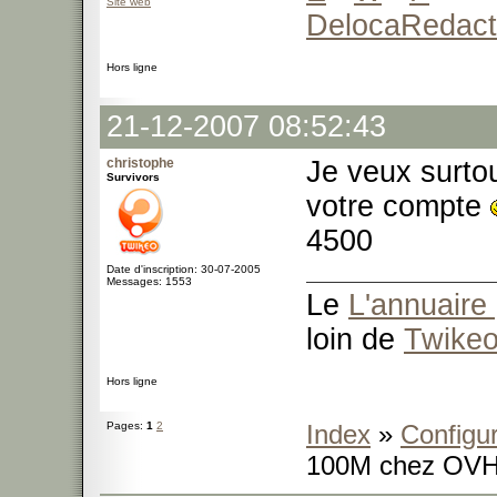
Site web
DelocaRedact
Hors ligne
21-12-2007 08:52:43
christophe
Je veux surtou
Survivors
votre compte
4500
Date d'inscription: 30-07-2005
Messages: 1553
Le
L'annuaire 
loin de
Twike
Hors ligne
Pages:
1
2
Index
»
Configu
100M chez OV