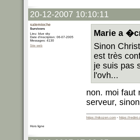
20-12-2007 10:10:11
salemioche
Survivors
Marie a �cr
Lieu: blue sky
Date d'inscription: 06-07-2005
Messages: 4130
Sinon Christ
Site web
est très con
je suis pas
l'ovh...
non. moi faut
serveur, sino
https://nikozen.com
-
https://redint
Hors ligne