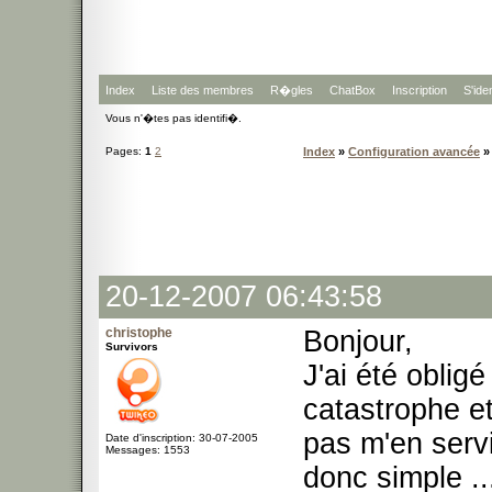
Index
Liste des membres
R�gles
ChatBox
Inscription
S'iden
Vous n'�tes pas identifi�.
Pages:
1
2
Index
»
Configuration avancée
»
20-12-2007 06:43:58
christophe
Bonjour,
Survivors
J'ai été oblig
catastrophe et
pas m'en servi
Date d'inscription: 30-07-2005
Messages: 1553
donc simple ..