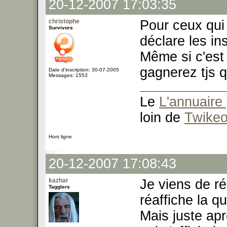
20-12-2007 17:03:35
christophe
Pour ceux qui p
Survivors
déclare les in
Même si c'est
gagnerez tjs q
Date d'inscription: 30-07-2005
Messages: 1553
Le
L'annuaire 
loin de
Twike
Hors ligne
20-12-2007 17:08:43
kazhar
Je viens de r
Tagglers
réaffiche la qu
Mais juste apr