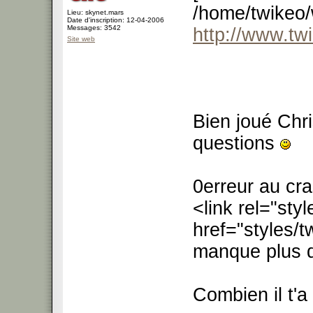
/home/twikeo/
Lieu: skynet.mars
Date d'inscription: 12-04-2006
Messages: 3542
http://www.twi
Site web
Bien joué Chri
questions
0erreur au cr
<link rel="sty
href="styles/t
manque plus q
Combien il t'a