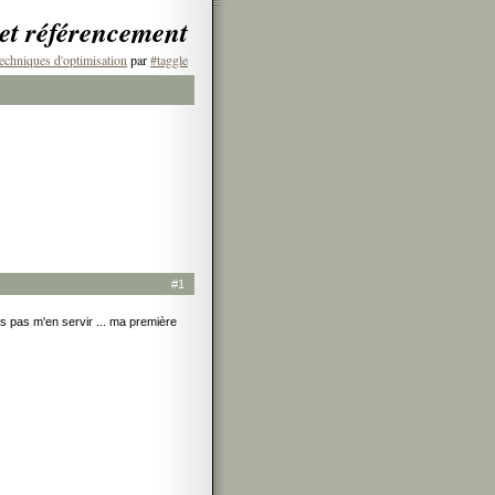
 et référencement
echniques d'optimisation
par
#taggle
#1
is pas m'en servir ... ma première