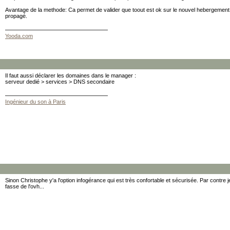
Avantage de la methode: Ca permet de valider que toout est ok sur le nouvel hebergemen
propagé.
Yooda.com
Il faut aussi déclarer les domaines dans le manager :
serveur dedié > services > DNS secondaire
Ingénieur du son à Paris
Sinon Christophe y'a l'option infogérance qui est très confortable et sécurisée. Par contre
fasse de l'ovh...