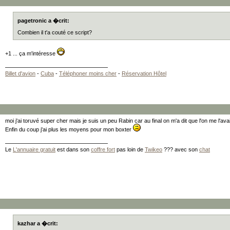
pagetronic a �crit:
Combien il t'a couté ce script?
+1 ... ça m'intéresse
Billet d'avion
-
Cuba
-
Téléphoner moins cher
-
Réservation Hôtel
moi j'ai toruvé super cher mais je suis un peu Rabin car au final on m'a dit que l'on me l'avai
Enfin du coup j'ai plus les moyens pour mon boxter
Le
L'annuaire gratuit
est dans son
coffre fort
pas loin de
Twikeo
??? avec son
chat
kazhar a �crit: