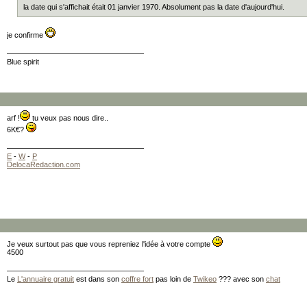
la date qui s'affichait était 01 janvier 1970. Absolument pas la date d'aujourd'hui.
je confirme
Blue spirit
arf !
tu veux pas nous dire..
6K€?
E
-
W
-
P
DelocaRedaction.com
Je veux surtout pas que vous repreniez l'idée à votre compte
4500
Le
L'annuaire gratuit
est dans son
coffre fort
pas loin de
Twikeo
??? avec son
chat