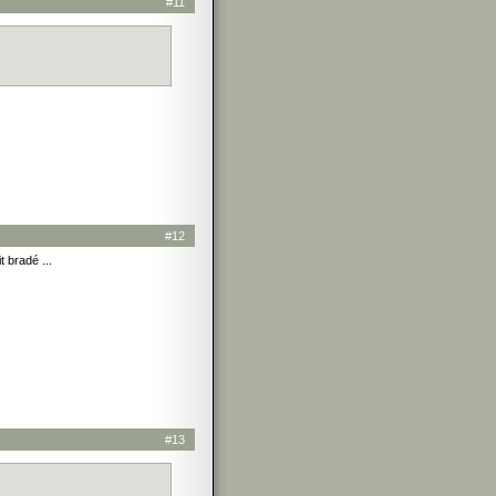
#11
#12
t bradé ...
#13