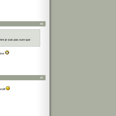
#6
ntre je suis pas sure que
veux
#7
rofil