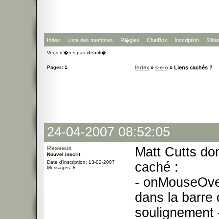
Index
Liste des membres
R�gles
ChatBox
Inscription
S'iden
Vous n'�tes pas identifi�.
Pages:
1
Index
»
s-e-o
» Liens cachés ?
24-04-2007 08:52:05
Reseaux
Matt Cutts do
Nouvel inscrit
Date d'inscription: 13-02-2007
caché :
Messages: 8
- onMouseOver
dans la barre 
soulignement -