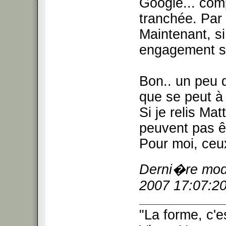
Google... com
tranchée. Par a
Maintenant, si
engagement sur
Bon.. un peu 
que se peut à 
Si je relis Mat
peuvent pas êt
Pour moi, ceu
Derni�re modi
2007 17:07:20
"La forme, c'e