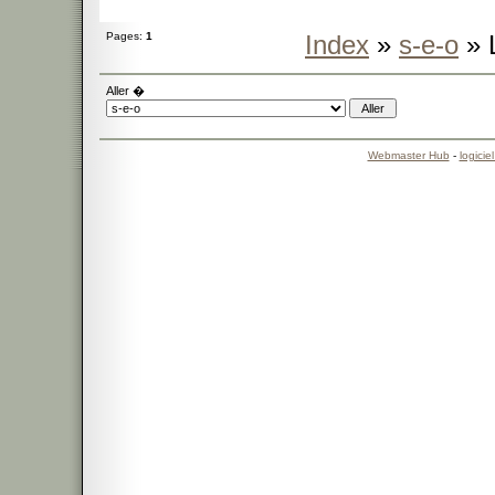
Pages:
1
Index
»
s-e-o
» 
Aller �
Webmaster Hub
-
logicie