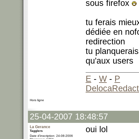
sous firefox
tu ferais mieu
dédiée en nof
redirection
tu planquerais
qu'aux users
E
-
W
-
P
DelocaRedact
Hors ligne
25-04-2007 18:48:57
La Gerance
oui lol
Tagglers
Date d'inscription: 24-08-2006