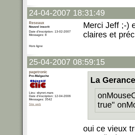
24-04-2007 18:31:49
Reseaux
Merci Jeff ;-
Nouvel inscrit
Date d'inscription: 13-02-2007
claires et préc
Messages: 8
Hors ligne
25-04-2007 08:59:15
pagetronic
Pre-Malgache
La Gerance
Lieu: skynet.mars
onMouseOv
Date d'inscription: 12-04-2006
Messages: 3542
true" onM
Site web
oui ce vieux t