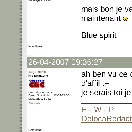
Messages: 1794
mais bon je v
maintenant
Blue spirit
Hors ligne
26-04-2007 09:36:27
pagetronic
ah ben vu ce q
Pre-Malgache
d'affil :+
je serais toi 
Lieu: skynet.mars
Date d'inscription: 12-04-2006
Messages: 3542
Site web
E
-
W
-
P
DelocaRedact
Hors ligne