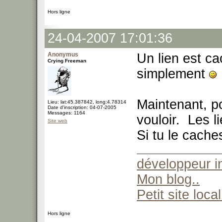
Hors ligne
24-04-2007 17:01:36
Anonymus
Un lien est ca
Crying Freeman
simplement
Maintenant, po
Lieu: lat:45.387842, long:4.78314
Date d'inscription: 04-07-2005
Messages: 1164
vouloir. Les l
Site web
Si tu le cache
développeur 
Mon blog..
Petit site local
Hors ligne