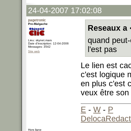
24-04-2007 17:02:08
pagetronic
Pre-Malgache
Reseaux a 
quand peut-o
Lieu: skynet.mars
Date d'inscription: 12-04-2006
Messages: 3542
l'est pas
Site web
Le lien est ca
c'est logique 
en plus c'est 
veux être son 
E
-
W
-
P
DelocaRedact
Hors ligne