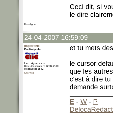
Ceci dit, si v
le dire clairem
Hors ligne
24-04-2007 16:59:09
pagetronic
et tu mets de
Pre-Malgache
le cursor:defa
Lieu: skynet.mars
Date d'inscription: 12-04-2006
Messages: 3542
que les autre
Site web
c'est à dire t
demande surto
E
-
W
-
P
DelocaRedact