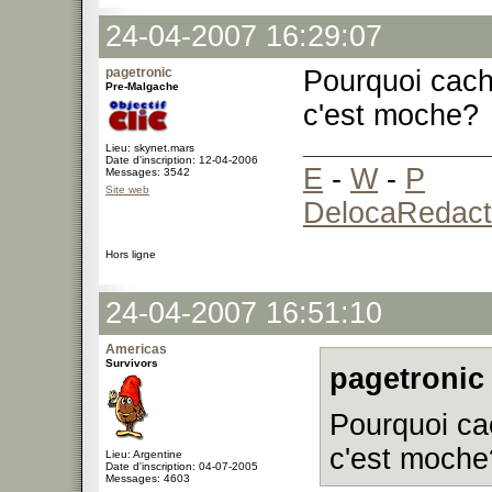
24-04-2007 16:29:07
pagetronic
Pourquoi cach
Pre-Malgache
c'est moche?
Lieu: skynet.mars
Date d'inscription: 12-04-2006
E
-
W
-
P
Messages: 3542
Site web
DelocaRedact
Hors ligne
24-04-2007 16:51:10
Americas
Survivors
pagetronic 
Pourquoi ca
c'est moche
Lieu: Argentine
Date d'inscription: 04-07-2005
Messages: 4603