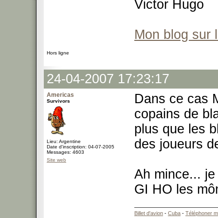
Victor Hugo
Mon blog sur 
Hors ligne
24-04-2007 17:23:17
Americas
Dans ce cas M
Survivors
copains de bla
plus que les 
des joueurs 
Lieu: Argentine
Date d'inscription: 04-07-2005
Messages: 4603
Site web
Ah mince... je
GI HO les m
Billet d'avion
-
Cuba
-
Téléphoner m