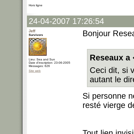
Hors ligne
24-04-2007 17:26:54
Jeff
Bonjour Rese
Survivors
Reseaux a 
Lieu: Sea and Sun
Date d'inscription: 23-06-2005
Messages: 626
Ceci dit, si
Site web
autant le dir
Si personne ne
resté vierge 
Tout lien invis