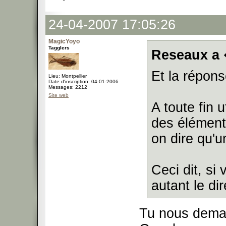
24-04-2007 17:05:26
MagicYoyo
Tagglers
Reseaux a 
Et la répon
Lieu: Montpellier
Date d'inscription: 04-01-2006
Messages: 2212
Site web
A toute fin u
des élément
on dire qu'u
Ceci dit, si
autant le dir
Tu nous deman