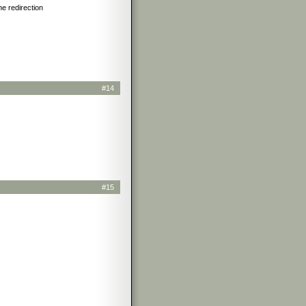
ne redirection
#14
#15