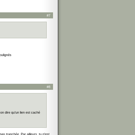
#7
soulignés
#8
-on dire qu'un lien est caché
 tranchée. Par ailleurs, tu n'est