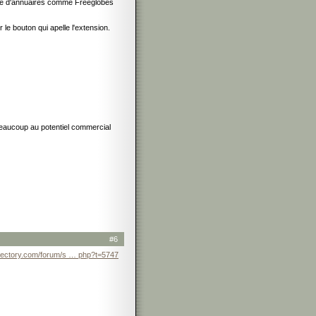
type d'annuaires comme Freeglobes
r le bouton qui apelle l'extension.
s beaucoup au potentiel commercial
#6
irectory.com/forum/s … php?t=5747