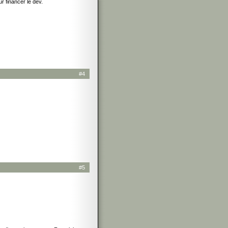
ur financer le dev.
#4
#5