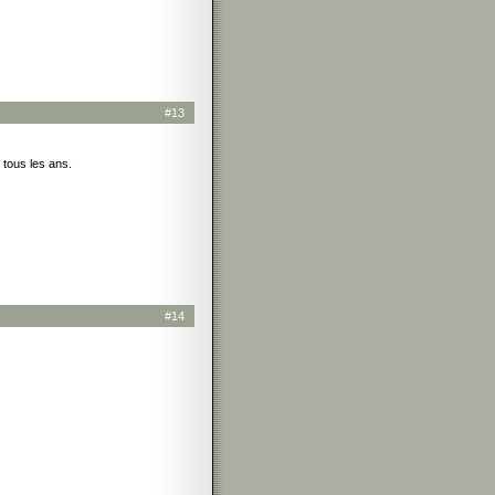
#13
 tous les ans.
#14