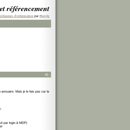
 et référencement
echniques d'optimisation
par
#taggle
#1
 annuaire. Mais je le fais pas car la
 :
isé par login & MDP)
er