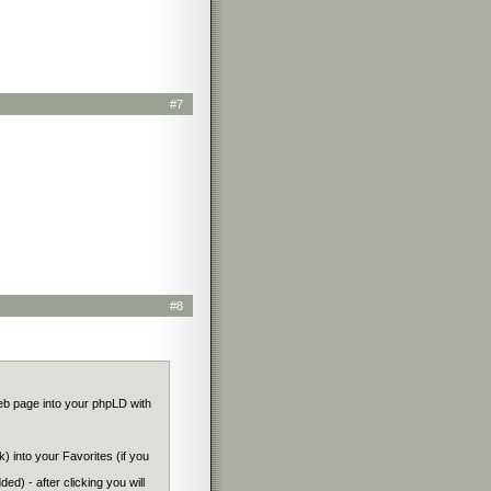
#7
#8
web page into your phpLD with
k) into your Favorites (if you
ed) - after clicking you will