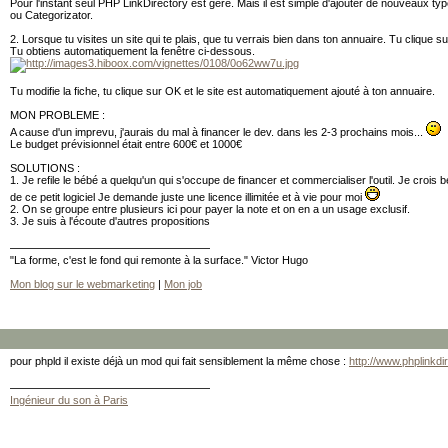
Pour l'instant seul PHP LinkDirectory est géré. Mais il est simple d'ajouter de nouveaux 
ou Categorizator.
2. Lorsque tu visites un site qui te plais, que tu verrais bien dans ton annuaire. Tu clique su
Tu obtiens automatiquement la fenêtre ci-dessous.
Tu modifie la fiche, tu clique sur OK et le site est automatiquement ajouté à ton annuaire.
MON PROBLEME :
A cause d'un imprevu, j'aurais du mal à financer le dev. dans les 2-3 prochains mois...
Le budget prévisionnel était entre 600€ et 1000€
SOLUTIONS :
1. Je refile le bébé a quelqu'un qui s'occupe de financer et commercialiser l'outil. Je croi
de ce petit logiciel Je demande juste une licence illimitée et à vie pour moi
2. On se groupe entre plusieurs ici pour payer la note et on en a un usage exclusif.
3. Je suis à l'écoute d'autres propositions
"La forme, c'est le fond qui remonte à la surface." Victor Hugo
Mon blog sur le webmarketing
|
Mon job
pour phpld il existe déjà un mod qui fait sensiblement la même chose :
http://www.phplinkd
Ingénieur du son à Paris