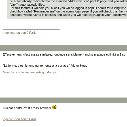
be automatically redirected to the standart "Add New Link" phpLD page and you will hav
"Link") automatically filled.
For this feature it will help you a lot if you will be logged in phpLD admin for a long time
checkbox called "Remember me" on the admin login page, if you will check this then y
encoded) will be saved in cookies and when you will need login again your useinfo wil
Ingénieur du son à Paris
Effectivement, c'est assez similaire... quoique sensiblement moins pratique et limité à 1 scr
"La forme, c'est le fond qui remonte à la surface." Victor Hugo
Mon blog sur le webmarketing
|
Mon job
Oui par contre c'est cross-browser
Ingénieur du son à Paris