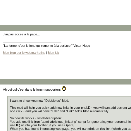
J'ai pas accès à la page...
"La forme, c'est le fond qui remonte à la surface." Victor Hugo
Mon blog sur le webmarketing
|
Mon job
Ah oui dsl c'est dans le forum supporters
I want to show you new "Del.icio.us" Mod.
This mod will help you quick add new links in your phpLD - you will can add current 
one click - and you will have "Title" and "Link" fields filled automatically.
So how its works - small description:
You add one link (run "admin/delicious_link.php" script for generating your personal lin
use IE) or into your toolbar )if you use Opera).
When you has found interesting web page, you will can click on this link (which you add