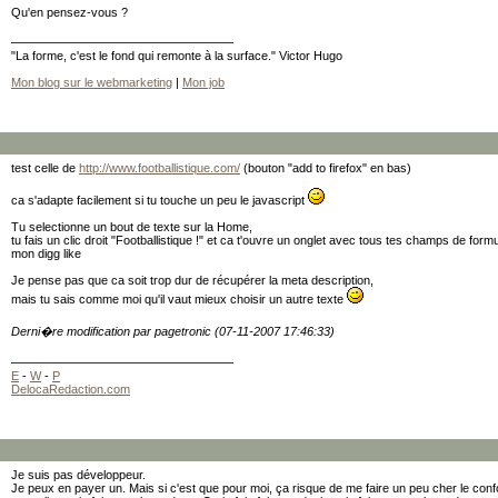
Qu'en pensez-vous ?
"La forme, c'est le fond qui remonte à la surface." Victor Hugo
Mon blog sur le webmarketing
|
Mon job
test celle de
http://www.footballistique.com/
(bouton "add to firefox" en bas)
ca s'adapte facilement si tu touche un peu le javascript
Tu selectionne un bout de texte sur la Home,
tu fais un clic droit "Footballistique !" et ca t'ouvre un onglet avec tous tes champs de for
mon digg like
Je pense pas que ca soit trop dur de récupérer la meta description,
mais tu sais comme moi qu'il vaut mieux choisir un autre texte
Derni�re modification par pagetronic (07-11-2007 17:46:33)
E
-
W
-
P
DelocaRedaction.com
Je suis pas développeur.
Je peux en payer un. Mais si c'est que pour moi, ça risque de me faire un peu cher le confor