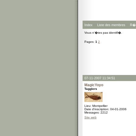
Index
Liste des membres
R�g
Vous n'�tes pas identifi�.
Pages:
1
2
07-11-2007 11:34:51
MagicYoyo
Tagglers
Lieu: Montpellier
Date d'inscription: 04-01-2006
Messages: 2212
Site web