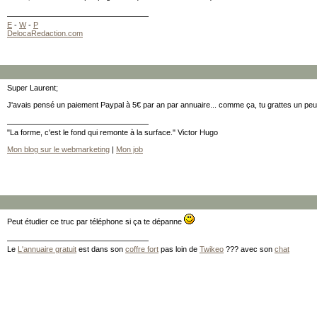
E
-
W
-
P
DelocaRedaction.com
Super Laurent;
J'avais pensé un paiement Paypal à 5€ par an par annuaire... comme ça, tu grattes un peu
"La forme, c'est le fond qui remonte à la surface." Victor Hugo
Mon blog sur le webmarketing
|
Mon job
Peut étudier ce truc par téléphone si ça te dépanne
Le
L'annuaire gratuit
est dans son
coffre fort
pas loin de
Twikeo
??? avec son
chat