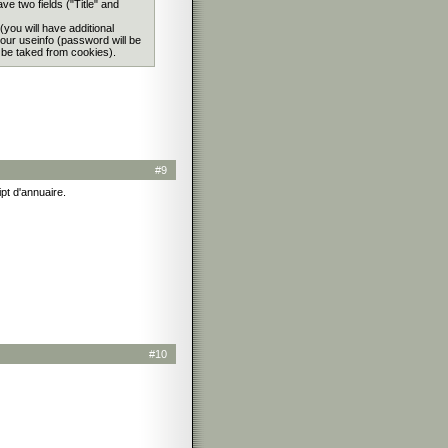
e two fields ("Title" and
 (you will have additional
our useinfo (password will be
l be taked from cookies).
#9
ipt d'annuaire.
#10