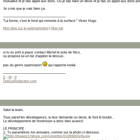
mutualise et je fais appel aux dons. Ou je fais faire un devis et je fais un appel aux dons po
Je crois que je vais faire ça.
"La forme, c'est le fond qui remonte à la surface." Victor Hugo
Mon blog sur le webmarketing
|
Mon job
si tu es prèt à payer contact Michel le pote de Nico,
ou propose lui un biz d'applon là dessus..
pas du genre spamreport
qui rapporte kedal
E
-
W
-
P
DelocaRedaction.com
Salut la team;
Tous pareil les développeurs, tu leur demande un devis, ils font le boulot...
Le développement de l'extension a donc bien avancé.
LE PRINCIPE :
1- Tu paramètres ton annuaire, comme sur la photo ci-dessous.