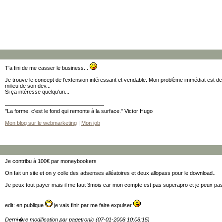
T'a fini de me casser le business...
Je trouve le concept de l'extension intéressant et vendable. Mon problème immédiat est de
milieu de son dev...
Si ça intéresse quelqu'un...
"La forme, c'est le fond qui remonte à la surface." Victor Hugo
Mon blog sur le webmarketing
|
Mon job
Je contribu à 100€ par moneybookers
On fait un site et on y colle des adsenses alléatoires et deux allopass pour le download..
Je peux tout payer mais il me faut 3mois car mon compte est pas superapro et je peux pas
edit: en publique
je vais finir par me faire expulser
Derni�re modification par pagetronic (07-01-2008 10:08:15)