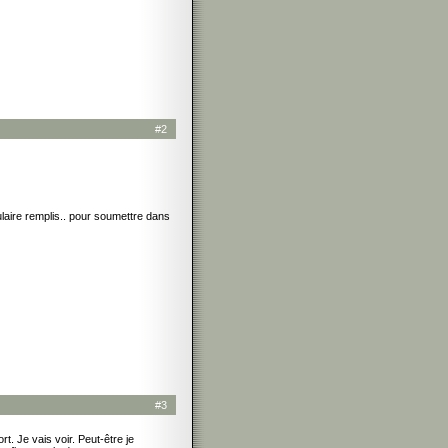
#2
mulaire remplis.. pour soumettre dans
#3
t. Je vais voir. Peut-être je