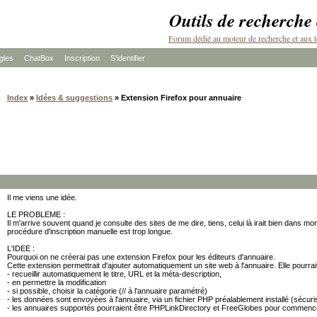
Outils de recherche
Forum dédié au moteur de recherche et aux t
les
ChatBox
Inscription
S'identifier
Index
»
Idées & suggestions
» Extension Firefox pour annuaire
Il me viens une idée.
LE PROBLEME :
Il m'arrive souvent quand je consulte des sites de me dire, tiens, celui là irait bien dans mon
procédure d'inscription manuelle est trop longue.
L'IDEE :
Pourquoi on ne créerai pas une extension Firefox pour les éditeurs d'annuaire.
Cette extension permettrait d'ajouter automatiquement un site web à l'annuaire. Elle pourrait
- recueillir automatiquement le titre, URL et la méta-description,
- en permettre la modification
- si possible, choisir la catégorie (// à l'annuaire paramétré)
- les données sont envoyées à l'annuaire, via un fichier PHP préalablement installé (sécur
- les annuaires supportés pourraient être PHPLinkDirectory et FreeGlobes pour commenc