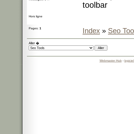
toolbar
Hors ligne
Pages:
1
Index
»
Seo Too
Aller �
Webmaster Hub
-
logicie