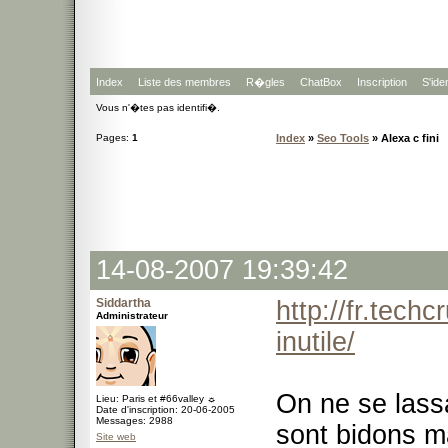
Index
Liste des membres
R�gles
ChatBox
Inscription
S'iden
Vous n'�tes pas identifi�.
Pages:
1
Index
»
Seo Tools
» Alexa c fini
14-08-2007 19:39:42
Siddartha
http://fr.tech
Administrateur
inutile/
On ne se lassa
Lieu: Paris et #66valley ☼
Date d'inscription: 20-06-2005
Messages: 2988
sont bidons ma
Site web