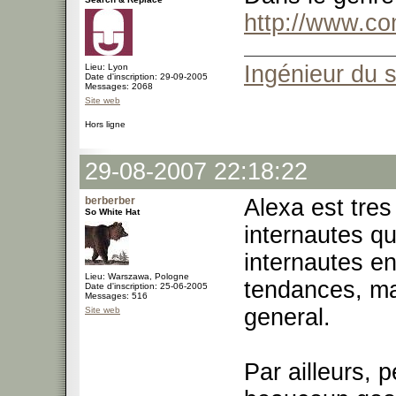
http://www.c
Ingénieur du 
Lieu: Lyon
Date d'inscription: 29-09-2005
Messages: 2068
Site web
Hors ligne
29-08-2007 22:18:22
berberber
Alexa est tres
So White Hat
internautes qu
internautes e
Lieu: Warszawa, Pologne
tendances, ma
Date d'inscription: 25-06-2005
Messages: 516
general.
Site web
Par ailleurs, 