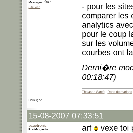
Messages: 1896
- pour les si
Site web
comparer les c
analytics avec 
pour le coup la
sur les volum
courbes ont l
Derni�re modi
00:18:47)
Thalasso Santé
-
Robe de mariage
Hors ligne
15-08-2007 07:33:51
pagetronic
arf
vexe toi 
Pre-Malgache