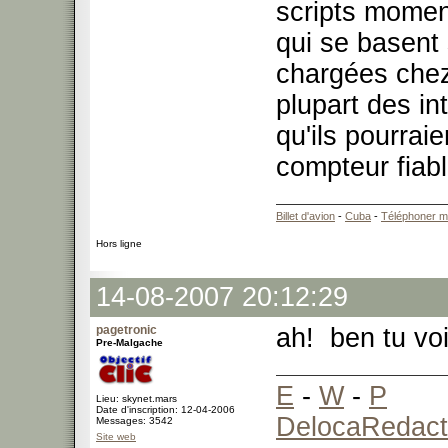
scripts moment
qui se basent 
chargées chez 
plupart des in
qu'ils pourraie
compteur fiabl
Billet d'avion
-
Cuba
-
Téléphoner m
Hors ligne
14-08-2007 20:12:29
pagetronic
ah! ben tu vo
Pre-Malgache
E
-
W
-
P
Lieu: skynet.mars
Date d'inscription: 12-04-2006
DelocaRedact
Messages: 3542
Site web