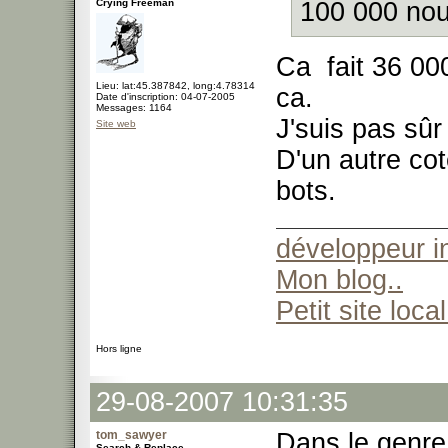
Crying Freeman
100 000 nouv
Ca fait 36 000
Lieu: lat:45.387842, long:4.78314
ca.
Date d'inscription: 04-07-2005
Messages: 1164
J'suis pas sûr 
Site web
D'un autre cot
bots.
développeur 
Mon blog..
Petit site local
Hors ligne
29-08-2007 10:31:35
tom_sawyer
Dans le genre 
Search & Replace