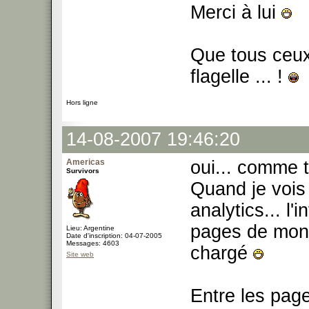
Merci à lui
Que tous ceux 
flagelle ... !
Hors ligne
14-08-2007 19:46:20
Americas
oui... comme t
Survivors
Quand je vois
analytics... l'
pages de mon s
Lieu: Argentine
Date d'inscription: 04-07-2005
Messages: 4603
chargé
Site web
Entre les pag