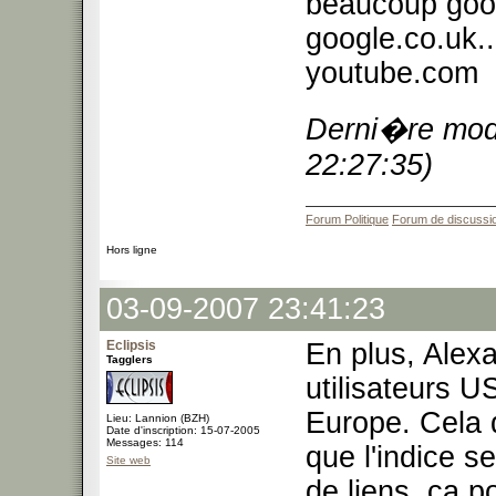
beaucoup googl
google.co.uk...
youtube.com
Derni�re modi
22:27:35)
Forum Politique
Forum de discussi
Hors ligne
03-09-2007 23:41:23
Eclipsis
En plus, Alexa
Tagglers
utilisateurs U
Europe. Cela d
Lieu: Lannion (BZH)
Date d'inscription: 15-07-2005
Messages: 114
que l'indice se
Site web
de liens, ça p