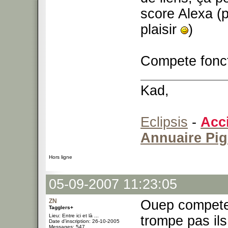
score Alexa (
plaisir
)
Compete fonc
Kad,
Eclipsis
-
Acc
Annuaire Pi
Hors ligne
05-09-2007 11:23:05
ZN
Ouep compete 
Tagglers+
Lieu: Entre ici et là ...
trompe pas ils
Date d'inscription: 26-10-2005
Messages: 547