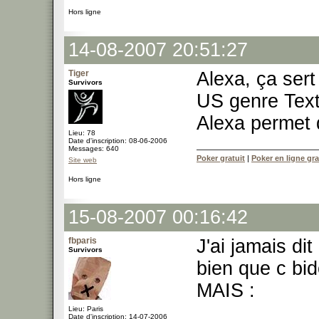
Hors ligne
14-08-2007 20:51:27
Tiger
Alexa, ça sert
Survivors
US genre Text
Alexa permet 
Lieu: 78
Date d'inscription: 08-06-2006
Messages: 640
Poker gratuit
|
Poker en ligne gra
Site web
Hors ligne
15-08-2007 00:16:42
fbparis
J'ai jamais dit
Survivors
bien que c bid
MAIS :
Lieu: Paris
Date d'inscription: 14-07-2006