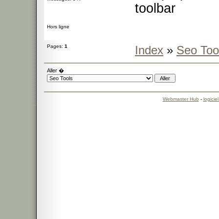
toolbar
Hors ligne
Pages:
1
Index
»
Seo Too
Aller �
Webmaster Hub
-
logicie