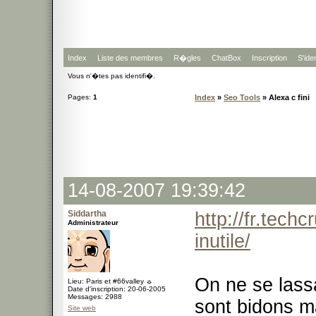
Index
Liste des membres
R�gles
ChatBox
Inscription
S'iden
Vous n'�tes pas identifi�.
Pages:
1
Index
»
Seo Tools
» Alexa c fini
14-08-2007 19:39:42
Siddartha
http://fr.tech
Administrateur
inutile/
On ne se lassa
Lieu: Paris et #66valley ☼
Date d'inscription: 20-06-2005
Messages: 2988
sont bidons ma
Site web