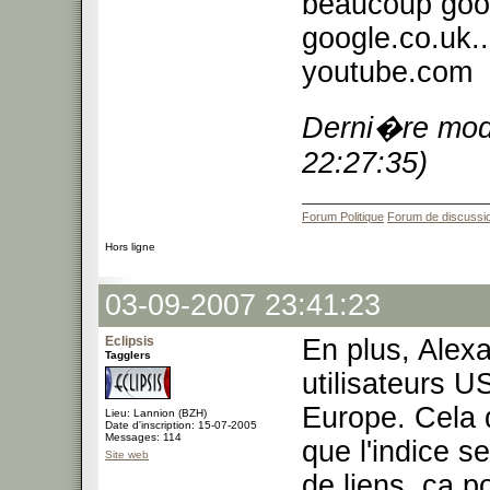
beaucoup googl
google.co.uk...
youtube.com
Derni�re modi
22:27:35)
Forum Politique
Forum de discussi
Hors ligne
03-09-2007 23:41:23
Eclipsis
En plus, Alexa
Tagglers
utilisateurs U
Europe. Cela d
Lieu: Lannion (BZH)
Date d'inscription: 15-07-2005
Messages: 114
que l'indice se
Site web
de liens, ça p