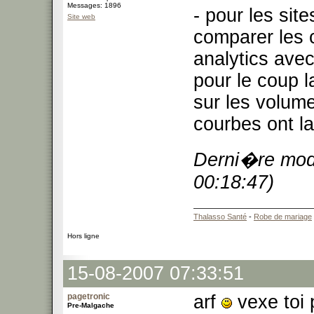
Messages: 1896
- pour les si
Site web
comparer les c
analytics avec 
pour le coup la
sur les volum
courbes ont l
Derni�re modi
00:18:47)
Thalasso Santé
-
Robe de mariage
Hors ligne
15-08-2007 07:33:51
pagetronic
arf
vexe toi 
Pre-Malgache