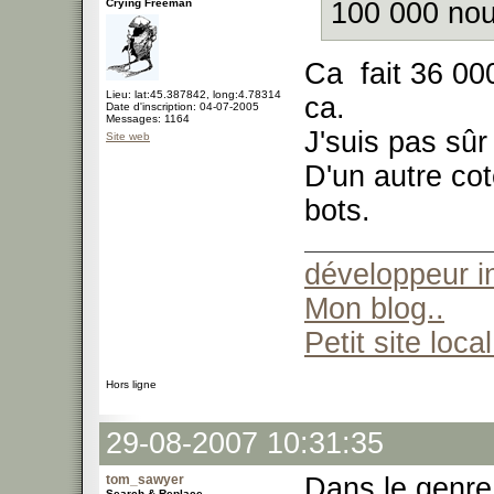
Crying Freeman
100 000 nouv
Ca fait 36 000
Lieu: lat:45.387842, long:4.78314
ca.
Date d'inscription: 04-07-2005
Messages: 1164
J'suis pas sûr 
Site web
D'un autre cot
bots.
développeur 
Mon blog..
Petit site local
Hors ligne
29-08-2007 10:31:35
tom_sawyer
Dans le genre 
Search & Replace