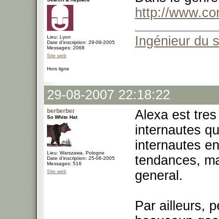
http://www.c
Ingénieur du 
Lieu: Lyon
Date d'inscription: 29-09-2005
Messages: 2068
Site web
Hors ligne
29-08-2007 22:18:22
berberber
Alexa est tres
So White Hat
internautes qu
internautes e
Lieu: Warszawa, Pologne
tendances, ma
Date d'inscription: 25-06-2005
Messages: 516
general.
Site web
Par ailleurs, 