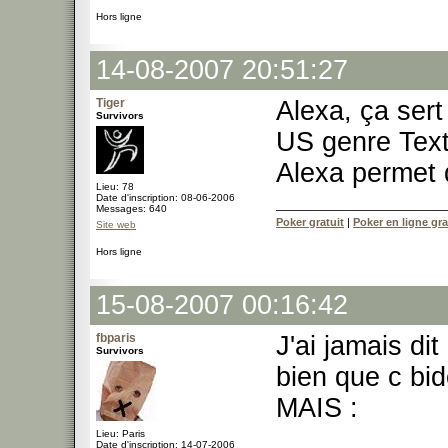
Hors ligne
14-08-2007 20:51:27
Tiger
Alexa, ça sert
Survivors
US genre Text
Alexa permet 
Lieu: 78
Date d'inscription: 08-06-2006
Messages: 640
Poker gratuit
|
Poker en ligne gra
Site web
Hors ligne
15-08-2007 00:16:42
fbparis
J'ai jamais dit
Survivors
bien que c bid
MAIS :
Lieu: Paris
Date d'inscription: 14-07-2006