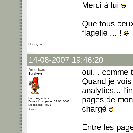
Merci à lui
Que tous ceux 
flagelle ... !
Hors ligne
14-08-2007 19:46:20
Americas
oui... comme t
Survivors
Quand je vois
analytics... l'
pages de mon s
Lieu: Argentine
Date d'inscription: 04-07-2005
Messages: 4603
chargé
Site web
Entre les pag