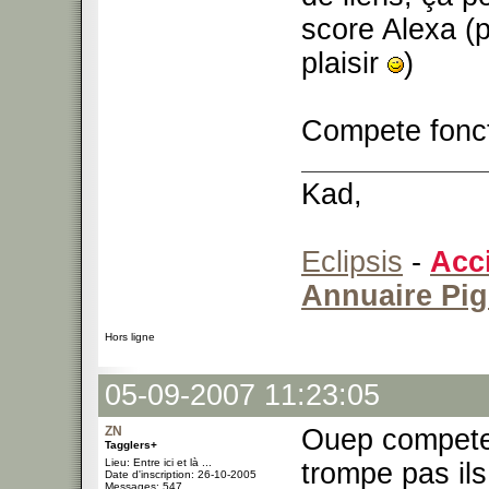
score Alexa (
plaisir
)
Compete fonc
Kad,
Eclipsis
-
Acc
Annuaire Pi
Hors ligne
05-09-2007 11:23:05
ZN
Ouep compete 
Tagglers+
Lieu: Entre ici et là ...
trompe pas ils
Date d'inscription: 26-10-2005
Messages: 547