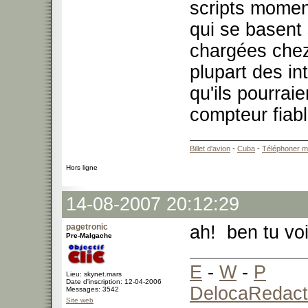
scripts moment
qui se basent 
chargées chez 
plupart des in
qu'ils pourraie
compteur fiabl
Billet d'avion
-
Cuba
-
Téléphoner m
Hors ligne
14-08-2007 20:12:29
pagetronic
ah! ben tu vo
Pre-Malgache
E
-
W
-
P
Lieu: skynet.mars
Date d'inscription: 12-04-2006
DelocaRedact
Messages: 3542
Site web