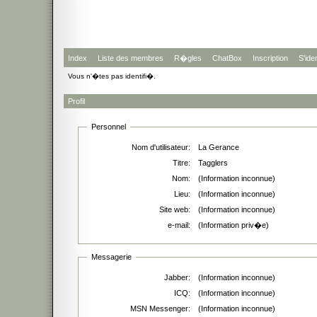
Index
Liste des membres
R�gles
ChatBox
Inscription
S'iden
Vous n'�tes pas identifi�.
Profil
Personnel
Nom d'utilisateur:
La Gerance
Titre:
Tagglers
Nom:
(Information inconnue)
Lieu:
(Information inconnue)
Site web:
(Information inconnue)
e-mail:
(Information priv�e)
Messagerie
Jabber:
(Information inconnue)
ICQ:
(Information inconnue)
MSN Messenger:
(Information inconnue)