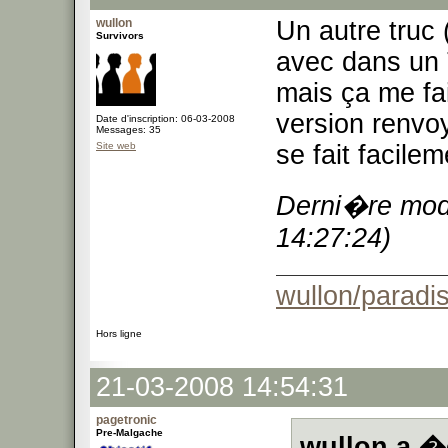
wullon
Un autre truc 
Survivors
avec dans un 
mais ça me fai
version renvo
Date d'inscription: 06-03-2008
Messages: 35
Site web
se fait facilem
Derni�re modi
14:27:24)
wullon/paradis
Hors ligne
21-03-2008 14:54:31
pagetronic
Pre-Malgache
wullon a �c