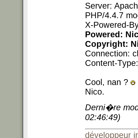
Server: Apach
PHP/4.4.7 mo
X-Powered-By
Powered: Ni
Copyright: 
Connection: c
Content-Type:
Cool, nan ?
Nico.
Derni�re modi
02:46:49)
développeur 