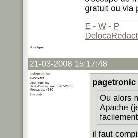
gratuit ou via
E
-
W
-
P
DelocaRedact
Hors ligne
21-03-2008 15:17:48
salemioche
Survivors
pagetronic 
Lieu: blue sky
Date d'inscription: 06-07-2005
Messages: 4130
Site web
Ou alors m
Apache (je
facilement
il faut comp