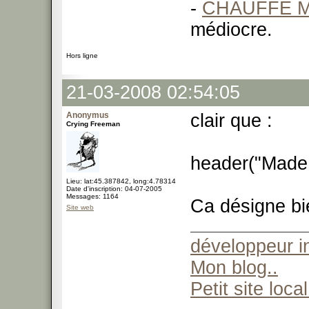
-
CHAUFFE M
médiocre.
Hors ligne
21-03-2008 02:54:05
Anonymus
clair que :
Crying Freeman
header("Made
Lieu: lat:45.387842, long:4.78314
Date d'inscription: 04-07-2005
Messages: 1164
Ca désigne bi
Site web
développeur 
Mon blog..
Petit site local