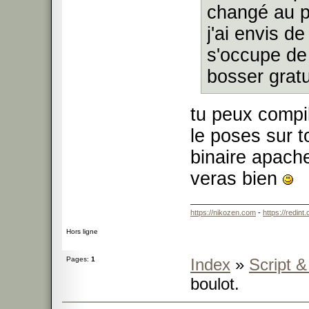
changé au p
j'ai envis d
s'occupe de
bosser gratu
tu peux compil
le poses sur t
binaire apache
veras bien
https://nikozen.com
-
https://redint
Hors ligne
Pages:
1
Index
»
Script 
boulot.