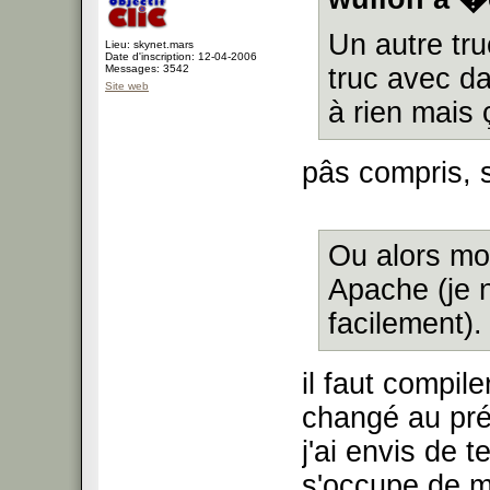
Un autre tru
Lieu: skynet.mars
Date d'inscription: 12-04-2006
Messages: 3542
truc avec d
Site web
à rien mais 
pâs compris, 
Ou alors mod
Apache (je n
facilement).
il faut compil
changé au pré
j'ai envis de 
s'occupe de m