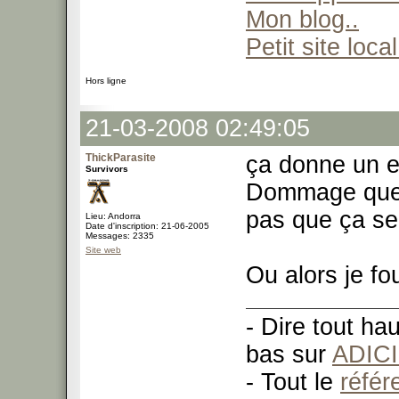
Mon blog..
Petit site local
Hors ligne
21-03-2008 02:49:05
ThickParasite
ça donne un ef
Survivors
Dommage que p
pas que ça se
Lieu: Andorra
Date d'inscription: 21-06-2005
Messages: 2335
Site web
Ou alors je f
- Dire tout ha
bas sur
ADIC
- Tout le
réfé