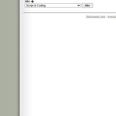
Aller �
Webmaster Hub
-
logicie