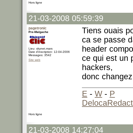
Hors ligne
21-03-2008 05:59:39
pagetronic
Tiens ouais po
Pre-Malgache
ca se passe da
header compo
Lieu: skynet.mars
Date d'inscription: 12-04-2006
Messages: 3542
ce qui est un 
Site web
hackers,
donc changez l
E
-
W
-
P
DelocaRedact
Hors ligne
21-03-2008 14:27:04