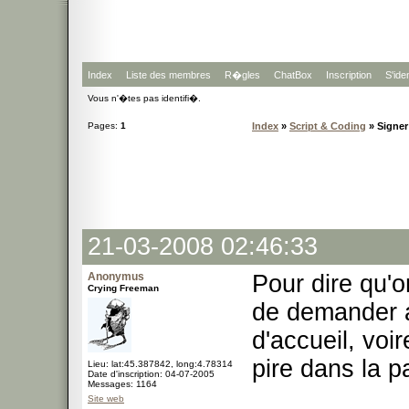
Index
Liste des membres
R�gles
ChatBox
Inscription
S'iden
Vous n'�tes pas identifi�.
Pages:
1
Index
»
Script & Coding
» Signer
21-03-2008 02:46:33
Anonymus
Pour dire qu'on
Crying Freeman
de demander au
d'accueil, voi
pire dans la pa
Lieu: lat:45.387842, long:4.78314
Date d'inscription: 04-07-2005
Messages: 1164
Site web