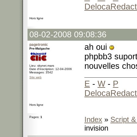
DelocaRedact
Hors ligne
08-02-2008 09:08:36
pagetronic
ah oui
Pre-Malgache
phpbb3 suport
nouvelles ch
Lieu: skynet.mars
Date d'inscription: 12-04-2006
Messages: 3542
Site web
E
-
W
-
P
DelocaRedact
Hors ligne
Pages:
1
Index
»
Script 
invision