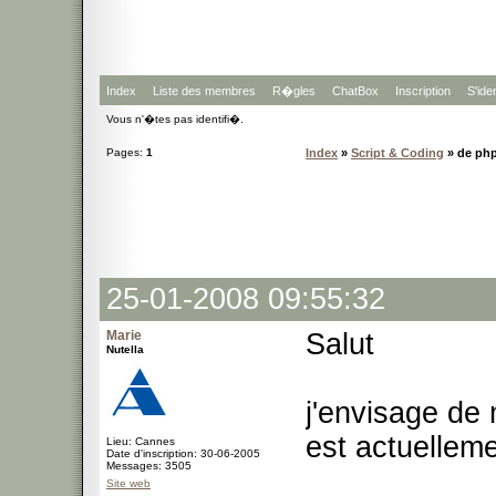
Index
Liste des membres
R�gles
ChatBox
Inscription
S'iden
Vous n'�tes pas identifi�.
Pages:
1
Index
»
Script & Coding
» de php
25-01-2008 09:55:32
Marie
Salut
Nutella
j'envisage de 
est actuellem
Lieu: Cannes
Date d'inscription: 30-06-2005
Messages: 3505
Site web