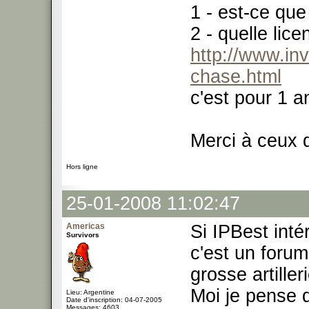
1 - est-ce que
2 - quelle lic
http://www.in
chase.html
c'est pour 1 an
Merci à ceux 
Hors ligne
25-01-2008 11:02:47
Americas
Si IPBest inté
Survivors
c'est un forum
grosse artille
Moi je pense q
Lieu: Argentine
Date d'inscription: 04-07-2005
Messages: 4603