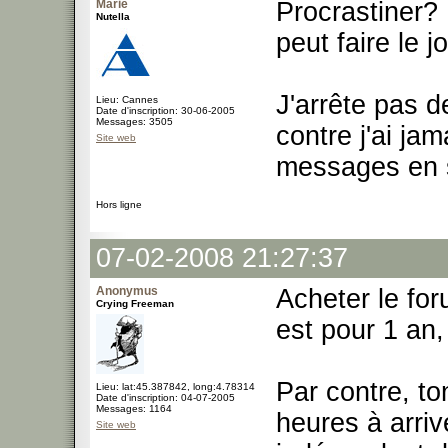
Marie
Procrastiner?
Nutella
peut faire le
J'arrête pas d
Lieu: Cannes
Date d'inscription: 30-06-2005
Messages: 3505
contre j'ai ja
Site web
messages en s
Hors ligne
07-02-2008 21:27:37
Anonymus
Acheter le foru
Crying Freeman
est pour 1 an,
Par contre, t
Lieu: lat:45.387842, long:4.78314
Date d'inscription: 04-07-2005
Messages: 1164
heures à arriv
Site web