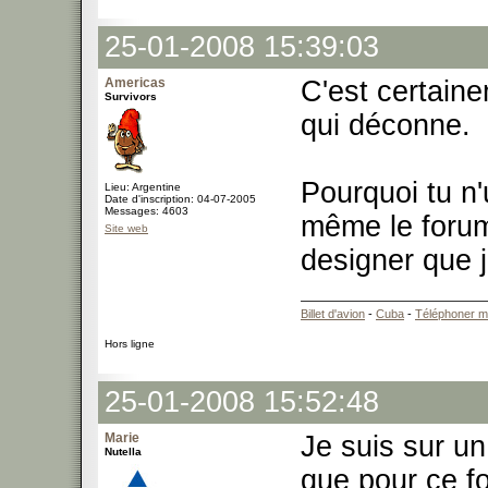
25-01-2008 15:39:03
Americas
C'est certaine
Survivors
qui déconne.
Pourquoi tu n'
Lieu: Argentine
Date d'inscription: 04-07-2005
Messages: 4603
même le forum 
Site web
designer que j
Billet d'avion
-
Cuba
-
Téléphoner m
Hors ligne
25-01-2008 15:52:48
Marie
Je suis sur un
Nutella
que pour ce 