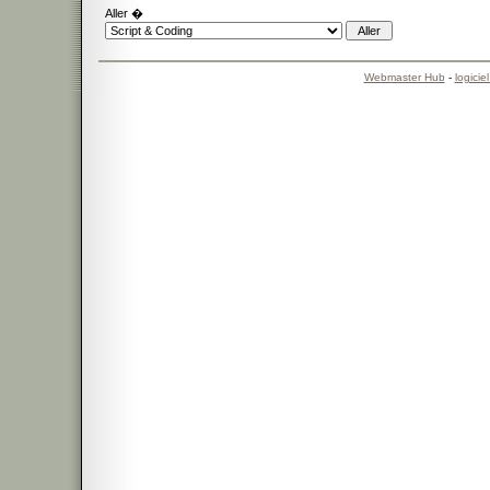
Aller �
Webmaster Hub
-
logicie