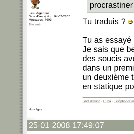
procrastiner
Lieu: Argentine
Date d'inscription: 04-07-2005
Tu traduis ?
Messages: 4603
Site web
Tu as essayé 
Je sais que b
des soucis av
dans un premi
un deuxième 
en statique po
Billet d'avion
-
Cuba
-
Téléphoner m
Hors ligne
25-01-2008 17:49:07