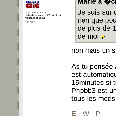
Marie a �cr
Je suis sur 
Lieu: skynet.mars
Date d'inscription: 12-04-2006
Messages: 3542
rien que po
Site web
de plus de 
de moi
non mais un se
As tu pensée 
est automatiqu
15minutes si 
Phpbb3 est un
tous les mods
E
-
W
-
P