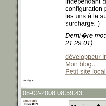
indépendant d
configuration p
les uns à la s
surcharge. )
Derni�re modi
21:29:01)
développeur 
Mon blog..
Petit site local
Hors ligne
08-02-2008 08:59:43
pagetronic
Pre-Malgache