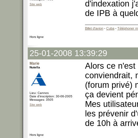
d'indexation j
Site web
de IPB à quel
Billet d'avion
-
Cuba
-
Téléphoner m
Hors ligne
25-01-2008 13:39:29
Marie
Alors ce n'est
Nutella
conviendrait, 
(forum privé) 
ça devient pén
Lieu: Cannes
Date d'inscription: 30-06-2005
Messages: 3505
Mes utilisateu
Site web
les prévenir 
de 10h à arriv
Hors ligne