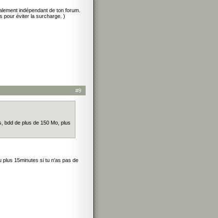
talement indépendant de ton forum.
es pour éviter la surcharge. )
#9
s, bdd de plus de 150 Mo, plus
u plus 15minutes si tu n'as pas de