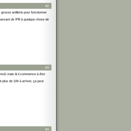
#2
grosse artillerie pour fonctionner
n passant de IPB à quelque chose de
#3
privé) mais là il commence à être
 plus de 10h à arriver, ça peut
#4