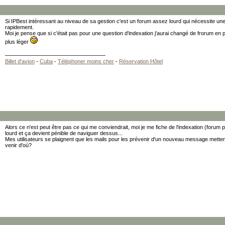
Si IPBest intéressant au niveau de sa gestion c'est un forum assez lourd qui nécessite une 
rapidement.
Moi je pense que si c'était pas pour une question d'indexation j'aurai changé de frorum e
plus léger
Billet d'avion
-
Cuba
-
Téléphoner moins cher
-
Réservation Hôtel
Alors ce n'est peut être pas ce qui me conviendrait, moi je me fiche de l'indexation (forum 
lourd et ça devient pénible de naviguer dessus...
Mes utilisateurs se plaignent que les mails pour les prévenir d'un nouveau message mettent
venir d'où?