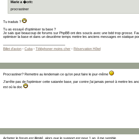
Marie a �crit:
procrastiner
Tu traduis ?
Tu as essayé d'optimiser ta base ?
Je sais que beaucoup de forums sur PhpBB ont des soucis avec une bdd trop grosse. Fau
optimiser la base et dans un deuxième temps mettre les anciens messages en statique pou
Billet d'avion
-
Cuba
-
Téléphoner moins cher
-
Réservation Hôtel
Procrastiner? Remettre au lendemain ce qu'on peut faire le jour-même
J'arrête pas de l'optimiser cette satanée base, par contre j'ai jamais pensé à mettre les a
est où la doc
Acheter le forum est illimité, alors que le support est pour 1 an, il me semble.