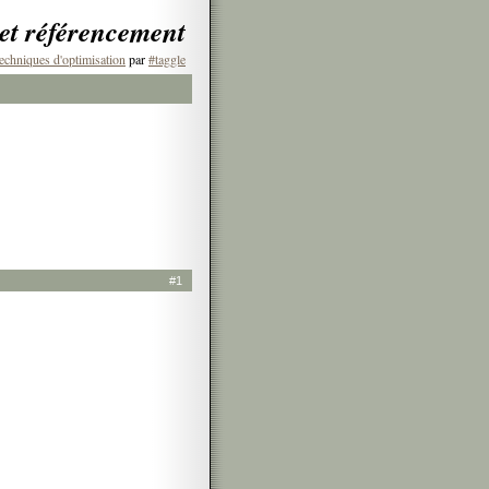
 et référencement
echniques d'optimisation
par
#taggle
#1