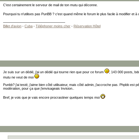
C'est certainement le serveur de mail de ton mutu qui déconne.
Pourquoi tu n'utilises pas PunBB ? c'est quand même le forum le plus facile à modifier et à 
Billet d'avion
-
Cuba
-
Téléphoner moins cher
-
Réservation Hôtel
Je suis sur un dédié, j'ai un dédié qui tourne rien que pour ce forum
, 143 000 posts, bd
mutu ne veut de moi
Punbb? j'ai testé, j'aime bien côté utilisateur, mais côté admin, j'accroche pas. Phpbb est p
modération, pour ça que j'envisageais Invision..
Bref, je vois que je vais encore procrastiner quelques temps moi