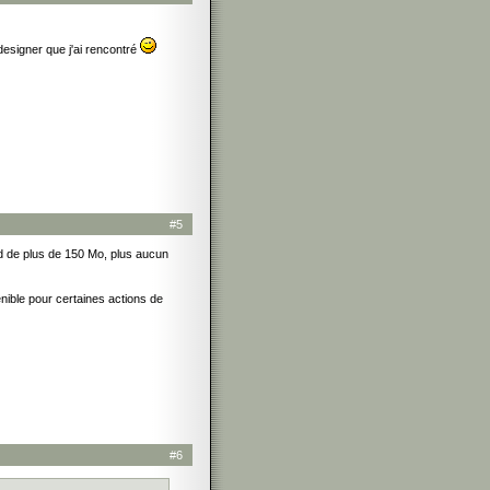
designer que j'ai rencontré
#5
d de plus de 150 Mo, plus aucun
énible pour certaines actions de
#6