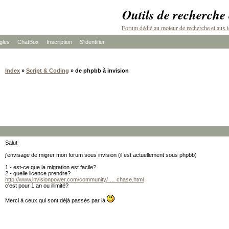
Outils de recherche
Forum dédié au moteur de recherche et aux t
les
ChatBox
Inscription
S'identifier
Index
»
Script & Coding
» de phpbb à invision
Salut
j'envisage de migrer mon forum sous invision (il est actuellement sous phpbb)
1 - est-ce que la migration est facile?
2 - quelle licence prendre?
http://www.invisionpower.com/community/ … chase.html
c'est pour 1 an ou illimité?
Merci à ceux qui sont déjà passés par là