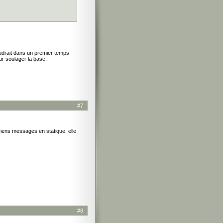
drait dans un premier temps
r soulager la base.
#7
nciens messages en statique, elle
#8