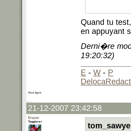
Quand tu test,
en appuyant s
Derni�re modi
19:20:32)
E
-
W
-
P
DelocaRedact
Hors ligne
21-12-2007 23:42:58
Erazor
Tagglers+
tom_sawyer