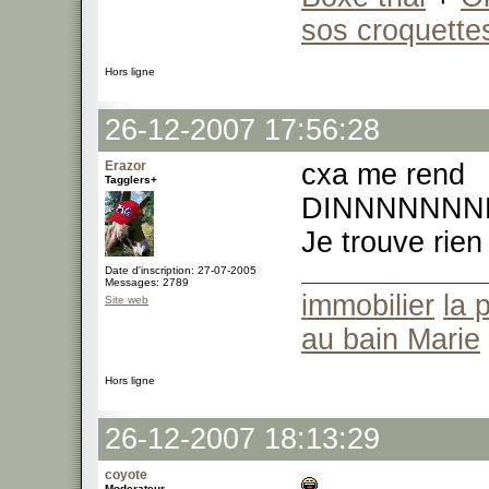
sos croquette
Hors ligne
26-12-2007 17:56:28
Erazor
cxa me rend
Tagglers+
DINNNNNN
Je trouve rien
Date d'inscription: 27-07-2005
Messages: 2789
immobilier
la 
Site web
au bain Marie
Hors ligne
26-12-2007 18:13:29
coyote
Moderateur -