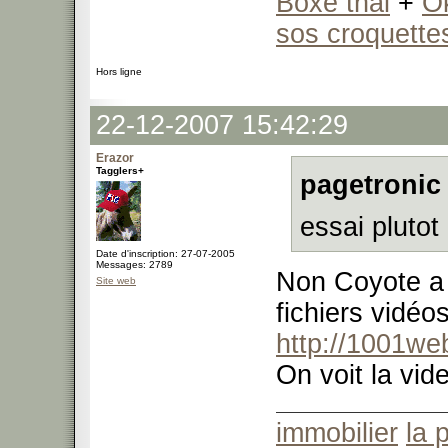
Boxe thai
+
O
sos croquette
Hors ligne
22-12-2007 15:42:29
Erazor
Tagglers+
pagetronic 
essai plutot
Date d'inscription: 27-07-2005
Messages: 2789
Non Coyote a 
Site web
fichiers vidéo
http://1001we
On voit la vid
immobilier
la 