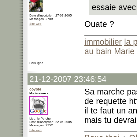
essaie avec
Date d'inscription: 27-07-2005
Messages: 2789
Ouate ?
Site web
immobilier
la 
au bain Marie
Hors ligne
21-12-2007 23:46:54
coyote
Sa marche pas
Moderateur -
de requette ht
il te faut un a
mais tu devrai
Lieu: le Perche
Date d'inscription: 22-06-2005
Messages: 2252
Site web