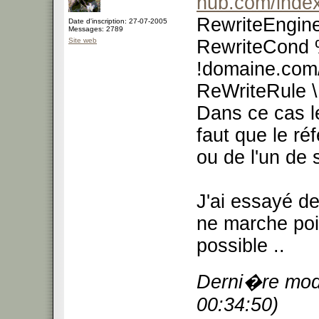
hub.com/inde
RewriteEngin
Date d'inscription: 27-07-2005
Messages: 2789
Site web
RewriteCon
!domaine.com/
ReWriteRule \.
Dans ce cas le 
faut que le ré
ou de l'un de
J'ai essayé d
ne marche poin
possible ..
Derni�re modi
00:34:50)