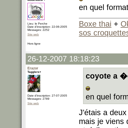
en quel format
Boxe thai
+
O
Lieu: le Perche
Date d'inscription: 22-06-2005
Messages: 2252
sos croquette
Site web
Hors ligne
26-12-2007 18:18:23
Erazor
Tagglers+
coyote a �c
en quel form
Date d'inscription: 27-07-2005
Messages: 2789
Site web
J'étais a deux 
mais je viens