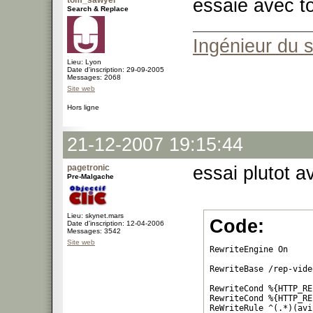
tom_sawyer
essaie avec t
Search & Replace
Ingénieur du 
Lieu: Lyon
Date d'inscription: 29-09-2005
Messages: 2068
Site web
Hors ligne
21-12-2007 19:15:44
pagetronic
essai plutot a
Pre-Malgache
Lieu: skynet.mars
Code:
Date d'inscription: 12-04-2006
Messages: 3542
Site web
RewriteEngine On

RewriteBase /rep-video
RewriteCond %{HTTP_RE
RewriteCond %{HTTP_RE
ReWriteRule ^(.*)(avi