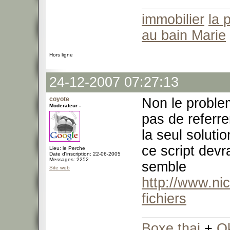
immobilier
la 
au bain Marie
Hors ligne
24-12-2007 07:27:13
coyote
Non le problem
Moderateur -
pas de referre
la seul soluti
ce script devra
Lieu: le Perche
Date d'inscription: 22-06-2005
Messages: 2252
semble
Site web
http://www.ni
fichiers
Boxe thai
+
O