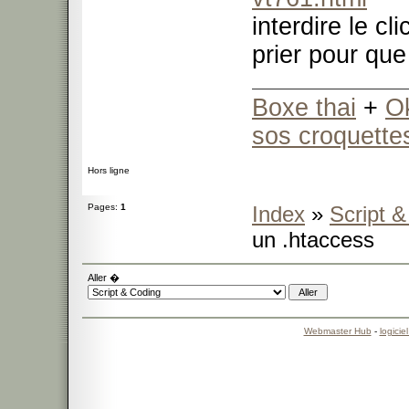
interdire le cl
prier pour qu
Boxe thai
+
O
sos croquette
Hors ligne
Pages:
1
Index
»
Script 
un .htaccess
Aller �
Webmaster Hub
-
logicie