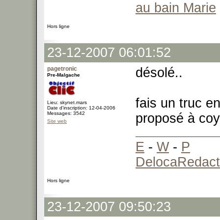
au bain Marie
Hors ligne
23-12-2007 06:01:52
pagetronic
désolé..
Pre-Malgache
fais un truc 
Lieu: skynet.mars
Date d'inscription: 12-04-2006
Messages: 3542
proposé à coy 
Site web
E
-
W
-
P
DelocaRedact
Hors ligne
23-12-2007 09:50:23