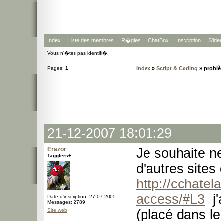
Index
Liste des membres
R�gles
ChatBox
Inscription
S'iden
Vous n'�tes pas identifi�.
Pages:
1
Index
»
Script & Coding
» problè
21-12-2007 18:01:29
Erazor
Je souhaite n
Tagglers+
d'autres site
http://cchatel
access/#L3
j'
Date d'inscription: 27-07-2005
Messages: 2789
Site web
(placé dans le