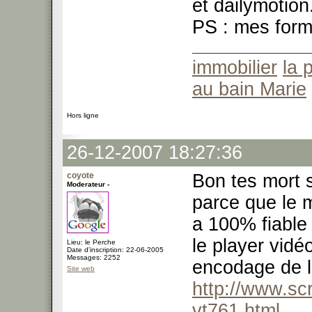
et dailymotion.
PS : mes form
immobilier
la 
au bain Marie
Hors ligne
26-12-2007 18:27:36
coyote
Bon tes mort 
Moderateur -
parce que le m
a 100% fiable 
le player vid
Lieu: le Perche
Date d'inscription: 22-06-2005
Messages: 2252
encodage de l
Site web
http://www.sc
vt761.html