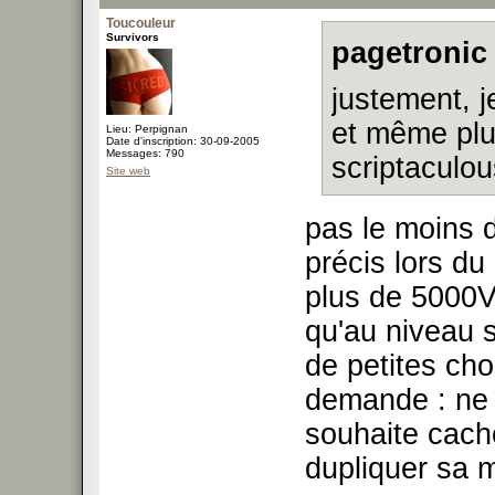
Toucouleur
Survivors
pagetronic 
justement, j
et même plus
Lieu: Perpignan
Date d'inscription: 30-09-2005
Messages: 790
scriptaculou
Site web
pas le moins d
précis lors du
plus de 5000VU
qu'au niveau 
de petites chos
demande : ne 
souhaite cache
dupliquer sa