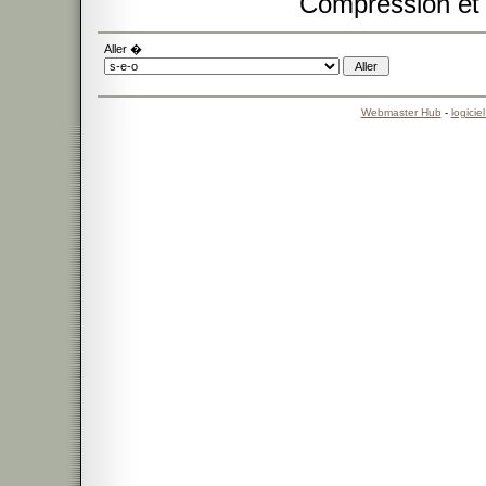
Compression et
Aller �
Webmaster Hub
-
logicie