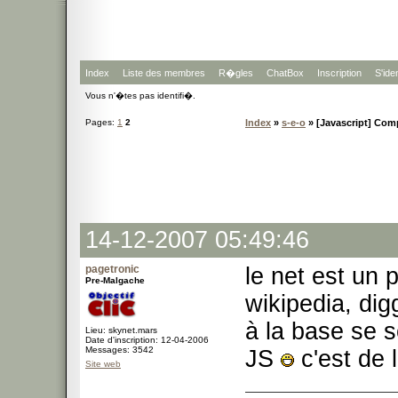
Index
Liste des membres
R�gles
ChatBox
Inscription
S'iden
Vous n'�tes pas identifi�.
Pages:
1
2
Index
»
s-e-o
» [Javascript] Com
14-12-2007 05:49:46
pagetronic
le net est un 
Pre-Malgache
wikipedia, dig
à la base se s
Lieu: skynet.mars
Date d'inscription: 12-04-2006
Messages: 3542
JS
c'est de l
Site web