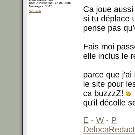
Date d'inscription: 12-04-2006
Messages: 3542
Ca joue aussi
Site web
si tu déplace
pense pas qu'e
Fais moi passe
elle inclus le 
parce que j'ai 
le site pour l
ca buzzzZ!
qu'il décolle s
E
-
W
-
P
DelocaRedact