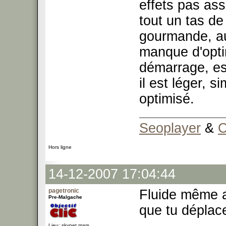
effets pas ass
tout un tas d
gourmande, aus
manque d'optim
démarrage, es
il est léger, s
optimisé.
Seoplayer
&
C
Hors ligne
14-12-2007 17:04:44
pagetronic
Fluide même 
Pre-Malgache
que tu déplac
Lieu: skynet.mars