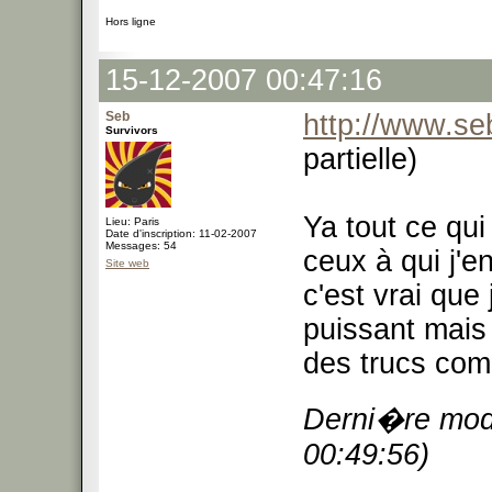
Hors ligne
15-12-2007 00:47:16
Seb
http://www.se
Survivors
partielle)
Ya tout ce qui
Lieu: Paris
Date d'inscription: 11-02-2007
Messages: 54
ceux à qui j'e
Site web
c'est vrai que
puissant mais
des trucs comm
Derni�re modi
00:49:56)