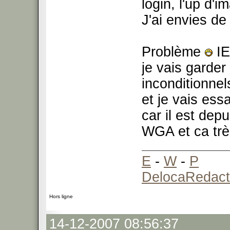
login, l'up d'
J'ai envies de
Problème
I
je vais garder
inconditionnel
et je vais ess
car il est dep
WGA et ca trè
E
-
W
-
P
DelocaRedact
Hors ligne
14-12-2007 08:56:37