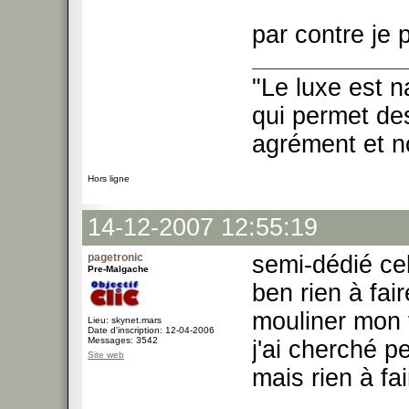
par contre je
"Le luxe est n
qui permet des
agrément et no
Hors ligne
14-12-2007 12:55:19
pagetronic
semi-dédié ce
Pre-Malgache
ben rien à fair
mouliner mon f
Lieu: skynet.mars
Date d'inscription: 12-04-2006
Messages: 3542
j'ai cherché p
Site web
mais rien à fa