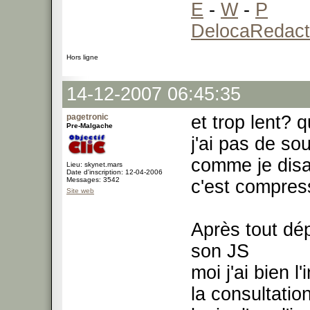
E
-
W
-
P
DelocaRedact
Hors ligne
14-12-2007 06:45:35
pagetronic
et trop lent? 
Pre-Malgache
j'ai pas de so
comme je disa
Lieu: skynet.mars
Date d'inscription: 12-04-2006
Messages: 3542
c'est compres
Site web
Après tout dé
son JS
moi j'ai bien l
la consultatio