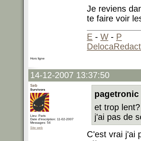
Je reviens dan
te faire voir l
E
-
W
-
P
DelocaRedact
Hors ligne
14-12-2007 13:37:50
Seb
Survivors
pagetronic 
et trop lent
j'ai pas de 
Lieu: Paris
Date d'inscription: 11-02-2007
Messages: 54
Site web
C'est vrai j'ai