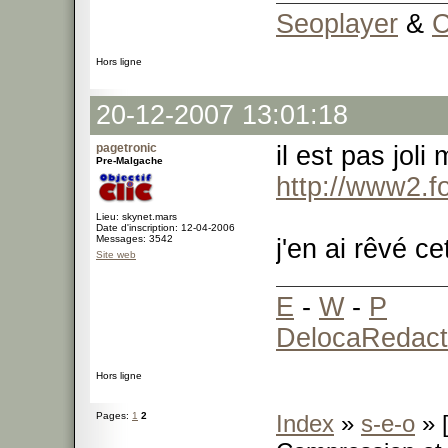
Seoplayer
&
C
Hors ligne
20-12-2007 13:01:18
pagetronic
il est pas jol
Pre-Malgache
http://www2.fo
Lieu: skynet.mars
Date d'inscription: 12-04-2006
Messages: 3542
j'en ai rêvé ce
Site web
E
-
W
-
P
DelocaRedact
Hors ligne
Pages:
1
2
Index
»
s-e-o
» [