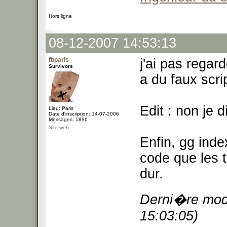
Hors ligne
08-12-2007 14:53:13
fbparis
j'ai pas regar
Survivors
a du faux scri
Edit : non je d
Lieu: Paris
Date d'inscription: 14-07-2006
Messages: 1896
Site web
Enfin, gg inde
code que les 
dur.
Derni�re modi
15:03:05)