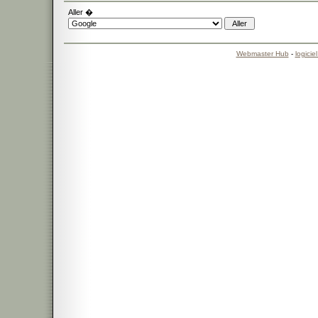
Aller �
Webmaster Hub
-
logicie