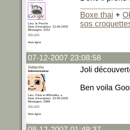
Boxe thai
+
O
sos croquette
Lieu: le Perche
Date d'inscription: 22-06-2005
Messages: 2252
Site web
Hors ligne
07-12-2007 23:08:58
Siddartha
Joli découver
Administrateur
Ben voila Goo
Lieu: Paris et #66valley ☼
Date d'inscription: 20-06-2005
Messages: 2988
Site web
Hors ligne
08-12-2007 01:49:37