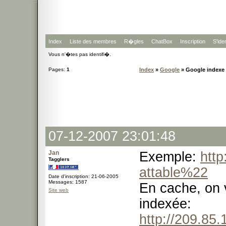
Index
Liste des membres
R�gles
ChatBox
Inscription
S'iden
Vous n'�tes pas identifi�.
Pages:
1
Index
»
Google
» Google indexe 
07-12-2007 23:01:48
Jan
Exemple:
http
Tagglers
attable%22
Date d'inscription: 21-06-2005
Messages: 1587
En cache, on v
Site web
indexée:
http://209.85