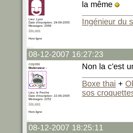
la même
Ingénieur du 
Lieu: Lyon
Date d'inscription: 29-09-2005
Messages: 2068
Site web
Hors ligne
08-12-2007 16:27:23
coyote
Non la c'est u
Moderateur -
Boxe thai
+
O
sos croquette
Lieu: le Perche
Date d'inscription: 22-06-2005
Messages: 2252
Site web
Hors ligne
08-12-2007 18:25:11