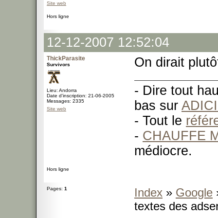
Site web
Hors ligne
12-12-2007 12:52:04
ThickParasite
On dirait plut
Survivors
- Dire tout ha
Lieu: Andorra
Date d'inscription: 21-06-2005
Messages: 2335
bas sur
ADIC
Site web
- Tout le
réfé
-
CHAUFFE M
médiocre.
Hors ligne
Pages:
1
Index
»
Google
textes des adse