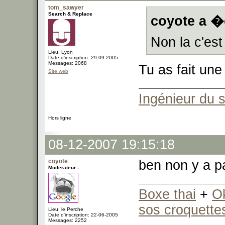
tom_sawyer
Search & Replace
coyote a �c
Non la c'est
Lieu: Lyon
Date d'inscription: 29-09-2005
Messages: 2068
Tu as fait une
Site web
Ingénieur du 
Hors ligne
08-12-2007 19:15:18
coyote
ben non y a p
Moderateur -
Boxe thai
+
O
sos croquette
Lieu: le Perche
Date d'inscription: 22-06-2005
Messages: 2252