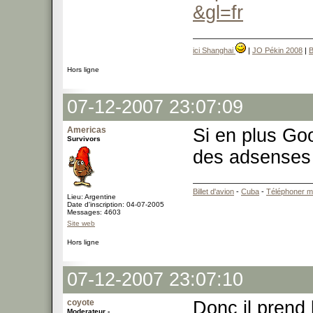
&gl=fr
ici Shanghai
|
JO Pékin 2008
|
B
Hors ligne
07-12-2007 23:07:09
Americas
Si en plus Go
Survivors
des adsenses 
Billet d'avion
-
Cuba
-
Téléphoner m
Lieu: Argentine
Date d'inscription: 04-07-2005
Messages: 4603
Site web
Hors ligne
07-12-2007 23:07:10
coyote
Donc il prend 
Moderateur -