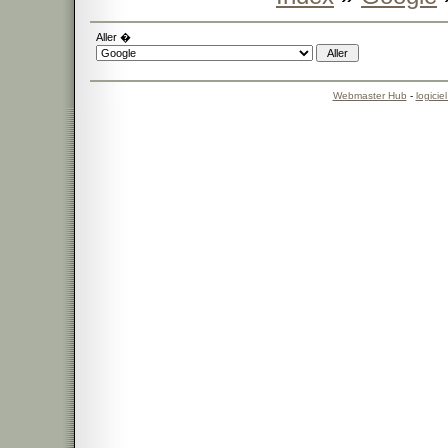
Aller �
Webmaster Hub
-
logicie