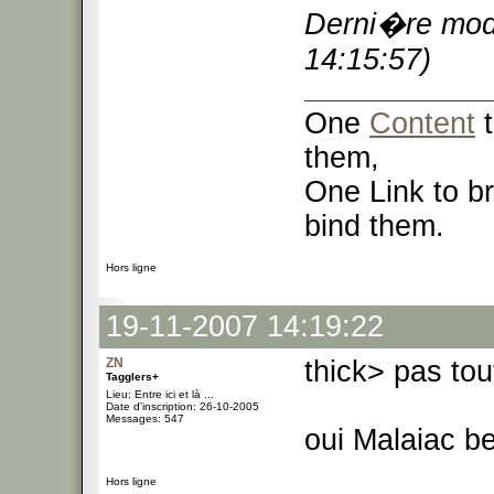
Derni�re modi
14:15:57)
One
Content
t
them,
One Link to br
bind them.
Hors ligne
19-11-2007 14:19:22
ZN
thick> pas tou
Tagglers+
Lieu: Entre ici et là ...
Date d'inscription: 26-10-2005
Messages: 547
oui Malaiac b
Hors ligne