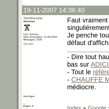
19-11-2007 14:36:40
ThickParasite
Faut vraiment 
Survivors
singuliéremen
Je penche tou
Lieu: Andorra
Date d'inscription: 21-06-2005
Messages: 2335
défaut d'affic
Site web
- Dire tout ha
bas sur
ADIC
- Tout le
réfé
-
CHAUFFE M
médiocre.
Hors ligne
Pages:
1
Index
»
Google
»