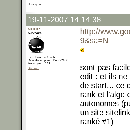
Hors ligne
19-11-2007 14:14:38
Malaiac
http://www.g
Survivors
9&sa=N
Lieu: Naoned / Frehel
Date d'inscription: 15-06-2006
Messages: 1323
sont pas facil
Site web
edit : et ils n
de start... ce 
rank et l'algo 
autonomes (pu
un site siteli
ranké #1)