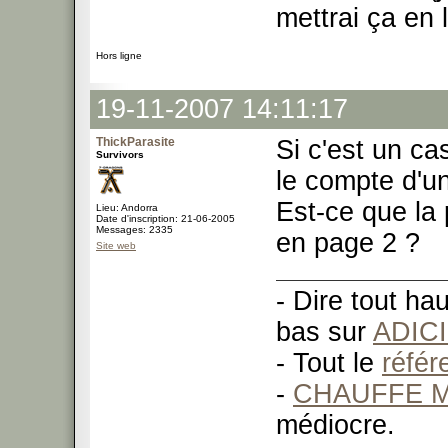
mettrai ça en 
Hors ligne
19-11-2007 14:11:17
ThickParasite
Si c'est un cas
Survivors
le compte d'u
Est-ce que la 
Lieu: Andorra
Date d'inscription: 21-06-2005
Messages: 2335
en page 2 ?
Site web
- Dire tout ha
bas sur
ADIC
- Tout le
réfé
-
CHAUFFE M
médiocre.