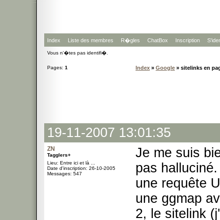
Index
Liste des membres
R�gles
ChatBox
Inscription
S'iden
Vous n'�tes pas identifi�.
Pages:
1
Index
»
Google
» sitelinks en pa
19-11-2007 13:01:35
ZN
Je me suis bie
Tagglers+
Lieu: Entre ici et là ...
pas halluciné.
Date d'inscription: 26-10-2005
Messages: 547
une requête US
une ggmap ave
2, le sitelink 