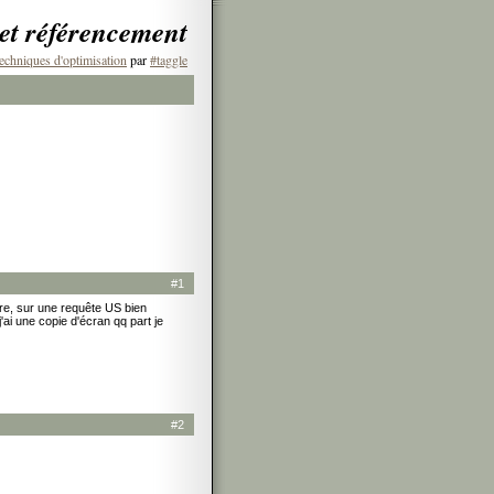
 et référencement
echniques d'optimisation
par
#taggle
#1
ière, sur une requête US bien
j'ai une copie d'écran qq part je
#2