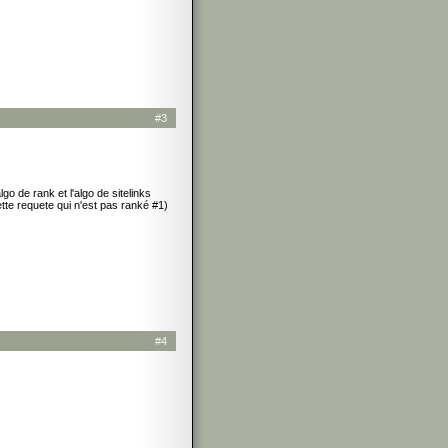
#3
lgo de rank et l'algo de sitelinks
ette requete qui n'est pas ranké #1)
#4