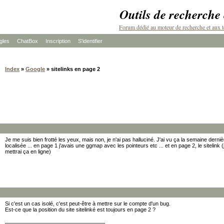
Outils de recherche
Forum dédié au moteur de recherche et aux t
les
ChatBox
Inscription
S'identifier
Index
»
Google
» sitelinks en page 2
Je me suis bien frotté les yeux, mais non, je n'ai pas halluciné. J'ai vu ça la semaine dern
localisée ... en page 1 j'avais une ggmap avec les pointeurs etc ... et en page 2, le sitelink (
mettrai ça en ligne)
Si c'est un cas isolé, c'est peut-être à mettre sur le compte d'un bug.
Est-ce que la position du site sitelinké est toujours en page 2 ?