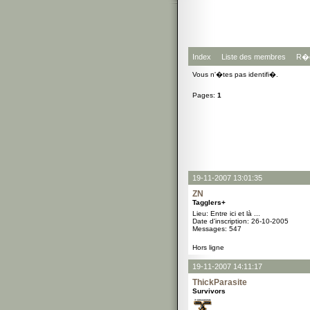
Index
Liste des membres
R�g
Vous n'�tes pas identifi�.
Pages:
1
19-11-2007 13:01:35
ZN
Tagglers+
Lieu: Entre ici et là ...
Date d'inscription: 26-10-2005
Messages: 547
Hors ligne
19-11-2007 14:11:17
ThickParasite
Survivors