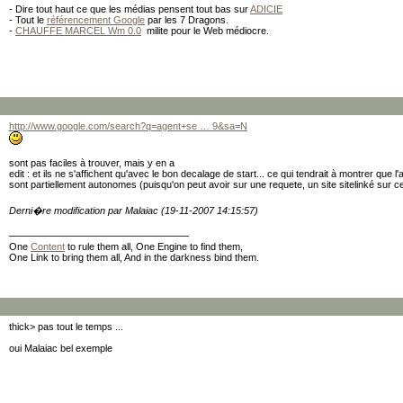
- Dire tout haut ce que les médias pensent tout bas sur
ADICIE
- Tout le
référencement Google
par les 7 Dragons.
-
CHAUFFE MARCEL Wm 0.0
milite pour le Web médiocre.
http://www.google.com/search?q=agent+se … 9&sa=N
sont pas faciles à trouver, mais y en a
edit : et ils ne s'affichent qu'avec le bon decalage de start... ce qui tendrait à montrer que l'a
sont partiellement autonomes (puisqu'on peut avoir sur une requete, un site sitelinké sur c
Derni�re modification par Malaiac (19-11-2007 14:15:57)
One
Content
to rule them all, One Engine to find them,
One Link to bring them all, And in the darkness bind them.
thick> pas tout le temps ...
oui Malaiac bel exemple