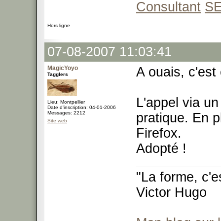
Consultant
S
Hors ligne
07-08-2007 11:03:41
MagicYoyo
A ouais, c'est
Tagglers
L'appel via un
Lieu: Montpellier
Date d'inscription: 04-01-2006
Messages: 2212
pratique. En p
Site web
Firefox.
Adopté !
"La forme, c'e
Victor Hugo