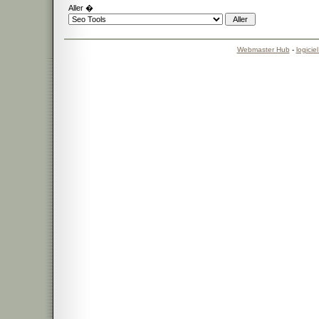
Aller �
Webmaster Hub
-
logicie