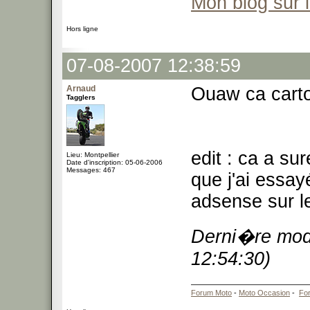
Mon blog sur 
Hors ligne
07-08-2007 12:38:59
Arnaud
Ouaw ca carto
Tagglers
edit : ca a s
Lieu: Montpellier
Date d'inscription: 05-06-2006
Messages: 467
que j'ai essay
adsense sur le
Derni�re modi
12:54:30)
Forum Moto
-
Moto Occasion
-
Fo