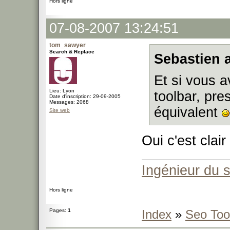
Hors ligne
07-08-2007 13:24:51
tom_sawyer
Search & Replace
Sebastien a
Et si vous 
Lieu: Lyon
toolbar, pr
Date d'inscription: 29-09-2005
Messages: 2068
équivalent
Site web
Oui c'est clair
Ingénieur du 
Hors ligne
Pages:
1
Index
»
Seo Too