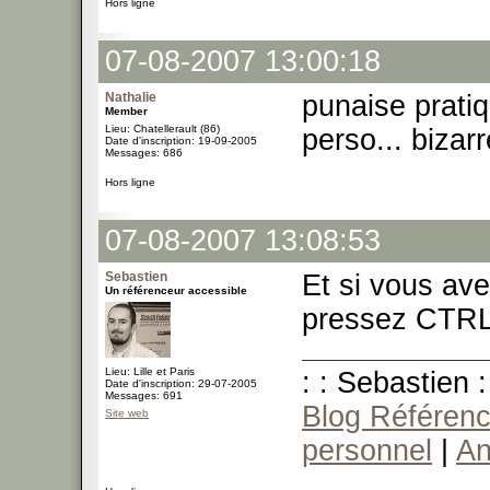
Hors ligne
07-08-2007 13:00:18
Nathalie
punaise pratiq
Member
Lieu: Chatellerault (86)
perso... bizarr
Date d'inscription: 19-09-2005
Messages: 686
Hors ligne
07-08-2007 13:08:53
Sebastien
Et si vous av
Un référenceur accessible
pressez CTRL+
Lieu: Lille et Paris
: : Sebastien :
Date d'inscription: 29-07-2005
Messages: 691
Blog Référenc
Site web
personnel
|
An