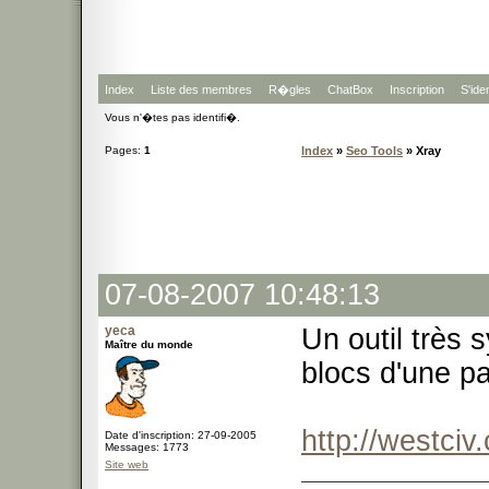
Index
Liste des membres
R�gles
ChatBox
Inscription
S'iden
Vous n'�tes pas identifi�.
Pages:
1
Index
»
Seo Tools
» Xray
07-08-2007 10:48:13
yeca
Un outil très 
Maître du monde
blocs d'une pag
http://westciv
Date d'inscription: 27-09-2005
Messages: 1773
Site web