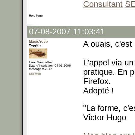
Consultant
S
Hors ligne
07-08-2007 11:03:41
MagicYoyo
A ouais, c'est
Tagglers
L'appel via un
Lieu: Montpellier
Date d'inscription: 04-01-2006
Messages: 2212
pratique. En p
Site web
Firefox.
Adopté !
"La forme, c'e
Victor Hugo