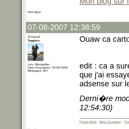
Mon blog sur 
Hors ligne
07-08-2007 12:38:59
Arnaud
Ouaw ca carto
Tagglers
edit : ca a s
Lieu: Montpellier
Date d'inscription: 05-06-2006
Messages: 467
que j'ai essay
adsense sur le
Derni�re modi
12:54:30)
Forum Moto
-
Moto Occasion
-
Fo