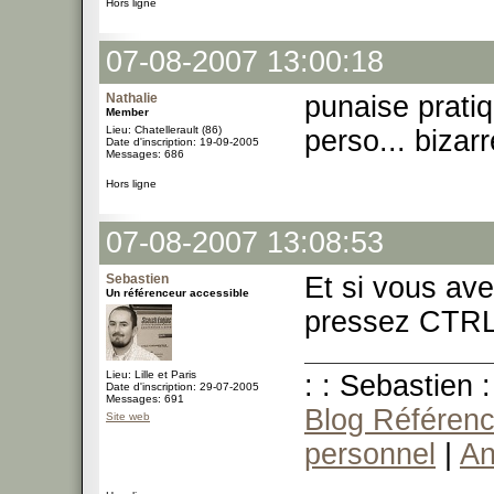
Hors ligne
07-08-2007 13:00:18
Nathalie
punaise pratiq
Member
Lieu: Chatellerault (86)
perso... bizarr
Date d'inscription: 19-09-2005
Messages: 686
Hors ligne
07-08-2007 13:08:53
Sebastien
Et si vous av
Un référenceur accessible
pressez CTRL+
Lieu: Lille et Paris
: : Sebastien :
Date d'inscription: 29-07-2005
Messages: 691
Blog Référenc
Site web
personnel
|
An