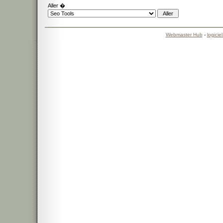
Aller �
Webmaster Hub
-
logicie