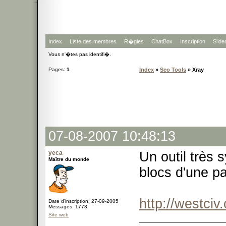
Index
Liste des membres
R�gles
ChatBox
Inscription
S'iden
Vous n'�tes pas identifi�.
Pages:
1
Index
»
Seo Tools
» Xray
07-08-2007 10:48:13
yeca
Un outil très 
Maître du monde
blocs d'une pag
http://westciv
Date d'inscription: 27-09-2005
Messages: 1773
Site web