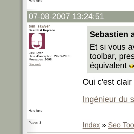
Hors ligne
07-08-2007 13:24:51
tom_sawyer
Search & Replace
Sebastien a
Et si vous 
Lieu: Lyon
toolbar, pr
Date d'inscription: 29-09-2005
Messages: 2068
équivalent
Site web
Oui c'est clair
Ingénieur du 
Hors ligne
Pages:
1
Index
»
Seo Too