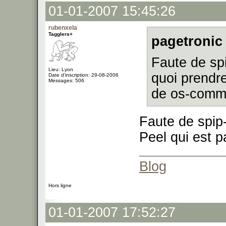
01-01-2007 15:45:26
rubenxela
Tagglers+
pagetronic 
Faute de s
Lieu: Lyon
quoi prendre
Date d'inscription: 29-08-2006
Messages: 506
de os-comme
Faute de spip-
Peel qui est p
Blog
Hors ligne
01-01-2007 17:52:27