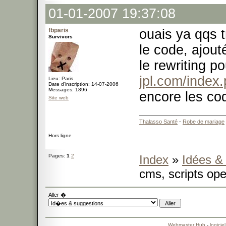
01-01-2007 19:37:08
fbparis
ouais ya qqs t
Survivors
le code, ajout
le rewriting p
jpl.com/index
Lieu: Paris
Date d'inscription: 14-07-2006
Messages: 1896
encore les cod
Site web
Thalasso Santé
-
Robe de mariage
Hors ligne
Pages:
1
2
Index
»
Idées &
cms, scripts ope
Aller �
Webmaster Hub
-
logicie