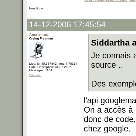
Credit en ligne
Astuces beauté, mag
Hors ligne
14-12-2006 17:45:54
Anonymus
Crying Freeman
Siddartha a
Je connais 
source ..
Lieu: lat:45.387842, long:4.78314
Date d'inscription: 04-07-2005
Messages: 1164
Site web
Des exempl
l'api googlem
On a accès à u
donc de code,
chez google.