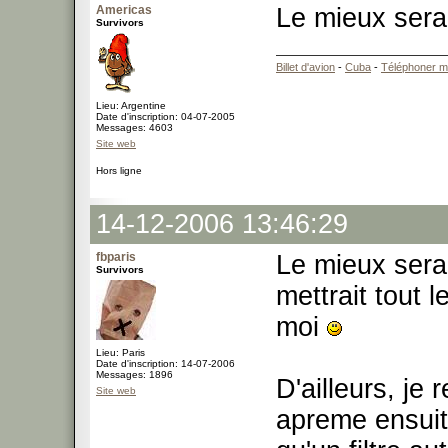
Americas
Le mieux sera
Survivors
Billet d'avion
-
Cuba
-
Téléphoner m
Lieu: Argentine
Date d'inscription: 04-07-2005
Messages: 4603
Site web
Hors ligne
14-12-2006 13:46:29
fbparis
Le mieux sera
Survivors
mettrait tout
moi
Lieu: Paris
Date d'inscription: 14-07-2006
Messages: 1896
D'ailleurs, je 
Site web
apreme ensuite