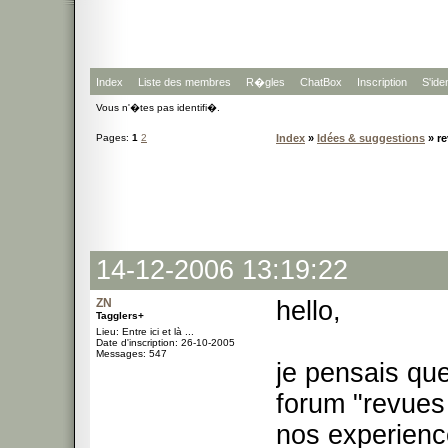
Index
Liste des membres
R�gles
ChatBox
Inscription
S'iden
Vous n'�tes pas identifi�.
Pages:
1
2
Index
»
Idées & suggestions
» re
14-12-2006 13:19:22
ZN
hello,
Tagglers+
Lieu: Entre ici et là ...
Date d'inscription: 26-10-2005
Messages: 547
je pensais que
forum "revues
nos experience