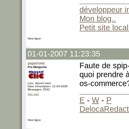
développeur 
Mon blog..
Petit site local
Hors ligne
01-01-2007 11:23:35
pagetronic
Faute de spi
Pre-Malgache
quoi prendre 
os-commerce? 
Lieu: skynet.mars
Date d'inscription: 12-04-2006
Messages: 3542
Site web
E
-
W
-
P
DelocaRedact
Hors ligne