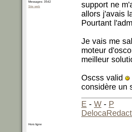
Messages: 3542
support ne m'
Site web
allors j'avais 
Pourtant l'ad
Je vais me sal
moteur d'osco
meilleur solut
Oscss valid
considère un s
E
-
W
-
P
DelocaRedact
Hors ligne