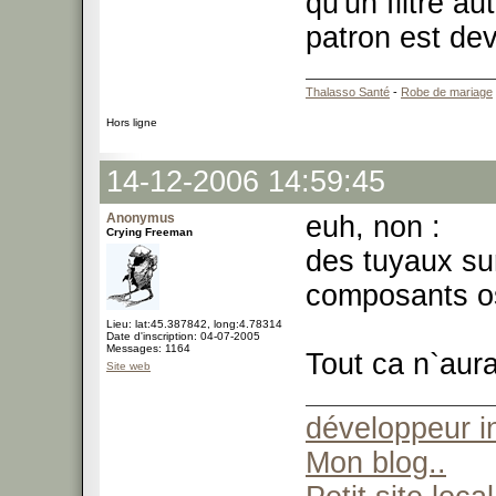
qu'un filtre a
patron est de
Thalasso Santé
-
Robe de mariage
Hors ligne
14-12-2006 14:59:45
Anonymus
euh, non :
Crying Freeman
des tuyaux sur
composants o
Lieu: lat:45.387842, long:4.78314
Date d'inscription: 04-07-2005
Messages: 1164
Tout ca n`aura
Site web
développeur 
Mon blog..