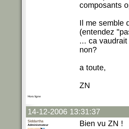
composants op
Il me semble 
(entendez "pa
... ca vaudrait
non?
a toute,
ZN
Hors ligne
14-12-2006 13:31:37
Siddartha
Bien vu ZN !
Administrateur