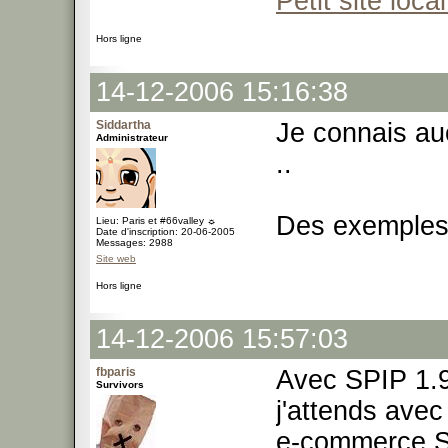
Petit site local
Hors ligne
14-12-2006 15:16:38
Siddartha
Je connais au
Administrateur
..
Des exemples
Lieu: Paris et #66valley ☼
Date d'inscription: 20-06-2005
Messages: 2988
Site web
Hors ligne
14-12-2006 15:57:03
fbparis
Avec SPIP 1.9
Survivors
j'attends avec
e-commerce SPI