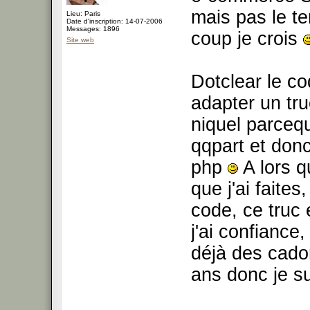
mais pas le te
Lieu: Paris
Date d'inscription: 14-07-2006
Messages: 1896
coup je crois
Site web
Dotclear le co
adapter un tru
niquel parceq
qqpart et donc
php
A lors q
que j'ai faite
code, ce truc 
j'ai confiance
déjà des cador
ans donc je s