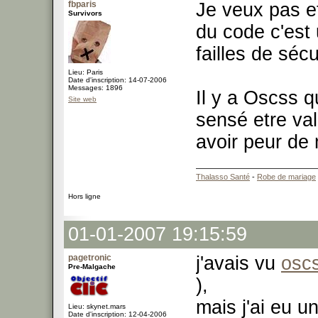
fbparis
Je veux pas e
Survivors
du code c'est 
failles de séc
Lieu: Paris
Date d'inscription: 14-07-2006
Messages: 1896
Il y a Oscss 
Site web
sensé etre val
avoir peur de 
Thalasso Santé
-
Robe de mariage
Hors ligne
01-01-2007 19:15:59
pagetronic
j'avais vu
osc
Pre-Malgache
),
mais j'ai eu u
Lieu: skynet.mars
Date d'inscription: 12-04-2006