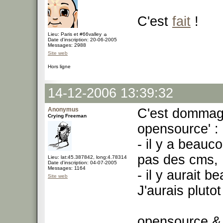
C'est
fait
!
Lieu: Paris et #66valley ☼
Date d'inscription: 20-06-2005
Messages: 2988
Site web
Hors ligne
14-12-2006 13:39:32
Anonymus
C'est dommage
Crying Freeman
opensource' :
- il y a beau
pas des cms,
Lieu: lat:45.387842, long:4.78314
Date d'inscription: 04-07-2005
Messages: 1164
- il y aurait b
Site web
J'aurais plutot
opensource &