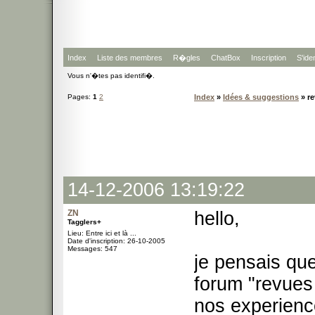
Index
Liste des membres
R�gles
ChatBox
Inscription
S'iden
Vous n'�tes pas identifi�.
Pages:
1
2
Index
»
Idées & suggestions
» re
14-12-2006 13:19:22
ZN
hello,
Tagglers+
Lieu: Entre ici et là ...
Date d'inscription: 26-10-2005
Messages: 547
je pensais que
forum "revues
nos experience