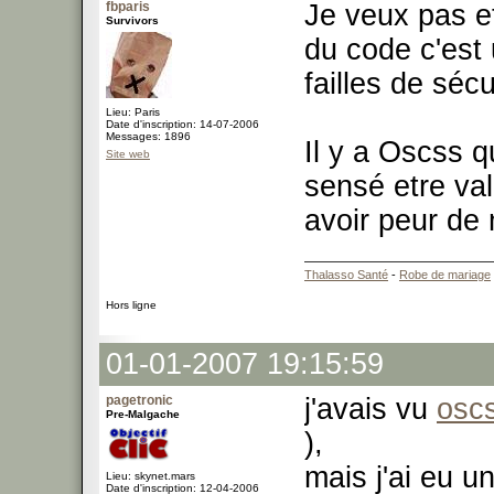
fbparis
Je veux pas e
Survivors
du code c'est 
failles de séc
Lieu: Paris
Date d'inscription: 14-07-2006
Messages: 1896
Il y a Oscss 
Site web
sensé etre val
avoir peur de 
Thalasso Santé
-
Robe de mariage
Hors ligne
01-01-2007 19:15:59
pagetronic
j'avais vu
osc
Pre-Malgache
),
mais j'ai eu u
Lieu: skynet.mars
Date d'inscription: 12-04-2006