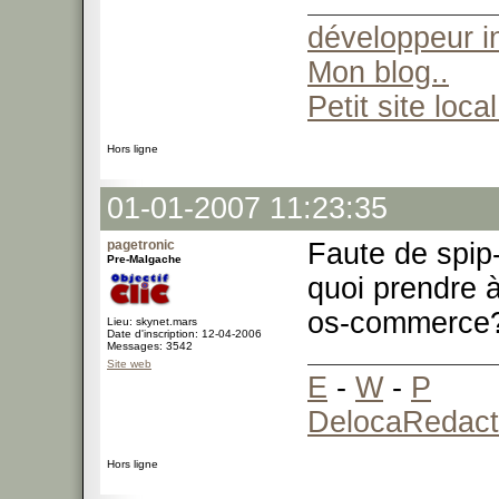
développeur 
Mon blog..
Petit site local
Hors ligne
01-01-2007 11:23:35
pagetronic
Faute de spi
Pre-Malgache
quoi prendre 
os-commerce? 
Lieu: skynet.mars
Date d'inscription: 12-04-2006
Messages: 3542
Site web
E
-
W
-
P
DelocaRedact
Hors ligne