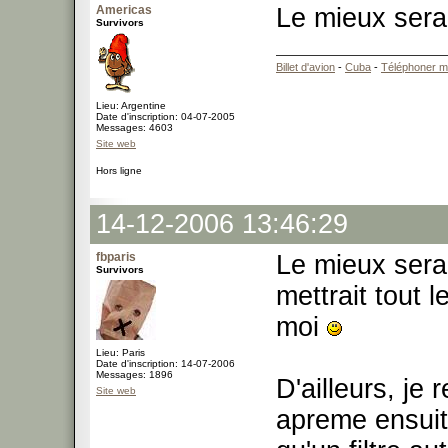
Americas
Le mieux sera
Survivors
Billet d'avion
-
Cuba
-
Téléphoner m
Lieu: Argentine
Date d'inscription: 04-07-2005
Messages: 4603
Site web
Hors ligne
14-12-2006 13:46:29
fbparis
Le mieux sera
Survivors
mettrait tout
moi
Lieu: Paris
Date d'inscription: 14-07-2006
Messages: 1896
D'ailleurs, je 
Site web
apreme ensuite