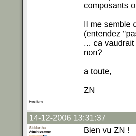
composants op
Il me semble 
(entendez "pa
... ca vaudrait
non?
a toute,
ZN
Hors ligne
14-12-2006 13:31:37
Siddartha
Bien vu ZN !
Administrateur