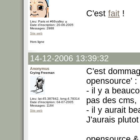
C'est
fait
!
Lieu: Paris et #66valley ☼
Date d'inscription: 20-06-2005
Messages: 2988
Site web
Hors ligne
14-12-2006 13:39:32
Anonymus
C'est dommage
Crying Freeman
opensource' :
- il y a beau
pas des cms,
Lieu: lat:45.387842, long:4.78314
Date d'inscription: 04-07-2005
Messages: 1164
- il y aurait b
Site web
J'aurais plutot
opensource &