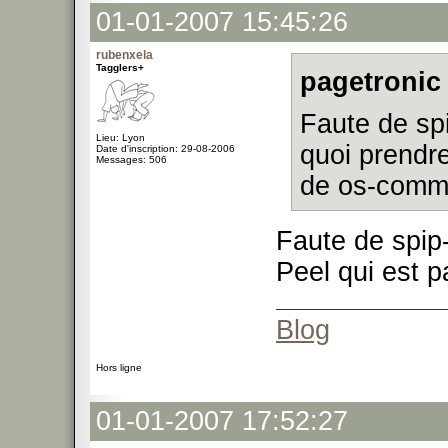
01-01-2007 15:45:26
rubenxela
Tagglers+
pagetronic 
Faute de s
Lieu: Lyon
quoi prendre
Date d'inscription: 29-08-2006
Messages: 506
de os-comme
Faute de spip-
Peel qui est p
Blog
Hors ligne
01-01-2007 17:52:27