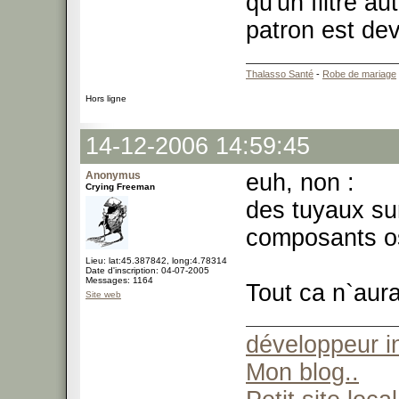
qu'un filtre a
patron est de
Thalasso Santé
-
Robe de mariage
Hors ligne
14-12-2006 14:59:45
Anonymus
euh, non :
Crying Freeman
des tuyaux sur
composants o
Lieu: lat:45.387842, long:4.78314
Date d'inscription: 04-07-2005
Messages: 1164
Tout ca n`aura
Site web
développeur 
Mon blog..