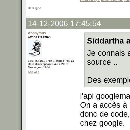
Credit en ligne
Astuces beauté, mag
Hors ligne
14-12-2006 17:45:54
Anonymus
Crying Freeman
Siddartha a
Je connais 
source ..
Lieu: lat:45.387842, long:4.78314
Date d'inscription: 04-07-2005
Messages: 1164
Site web
Des exempl
l'api googlem
On a accès à u
donc de code,
chez google.