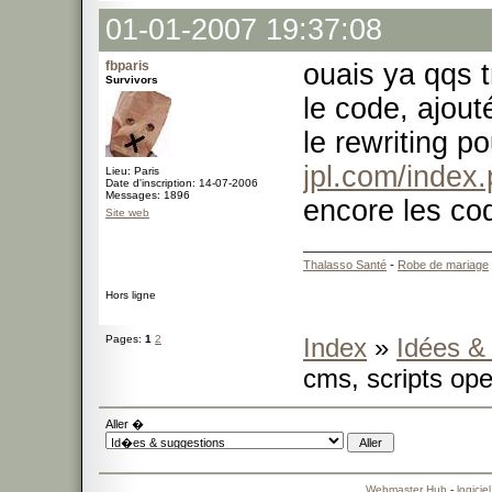
01-01-2007 19:37:08
fbparis
ouais ya qqs t
Survivors
le code, ajout
le rewriting p
jpl.com/index
Lieu: Paris
Date d'inscription: 14-07-2006
Messages: 1896
encore les cod
Site web
Thalasso Santé
-
Robe de mariage
Hors ligne
Pages:
1
2
Index
»
Idées &
cms, scripts ope
Aller �
Webmaster Hub
-
logicie