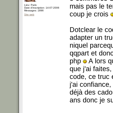
mais pas le te
Lieu: Paris
Date d'inscription: 14-07-2006
Messages: 1896
coup je crois
Site web
Dotclear le co
adapter un tru
niquel parceq
qqpart et donc
php
A lors q
que j'ai faite
code, ce truc 
j'ai confiance
déjà des cador
ans donc je s