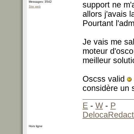
Messages: 3542
support ne m'
Site web
allors j'avais 
Pourtant l'ad
Je vais me sal
moteur d'osco
meilleur solut
Oscss valid
considère un s
E
-
W
-
P
DelocaRedact
Hors ligne