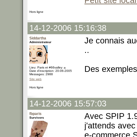
Petit site local
Hors ligne
14-12-2006 15:16:38
Siddartha
Je connais au
Administrateur
..
Des exemples
Lieu: Paris et #66valley ☼
Date d'inscription: 20-06-2005
Messages: 2988
Site web
Hors ligne
14-12-2006 15:57:03
fbparis
Avec SPIP 1.9
Survivors
j'attends avec
e-commerce SPI