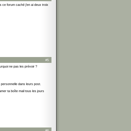
ns ce forum caché j'en ai deux troix
#5
quoi ne pas les prévoir ?
é personnelle dans leurs post.
amer ta boîte mail tous les jours
#6