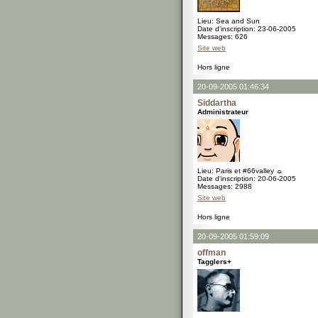
Lieu: Sea and Sun
Date d'inscription: 23-06-2005
Messages: 626
Site web
Hors ligne
20-09-2005 01:46:34
Siddartha
Administrateur
Lieu: Paris et #66valley ☼
Date d'inscription: 20-06-2005
Messages: 2988
Site web
Hors ligne
20-09-2005 01:59:09
offman
Tagglers+