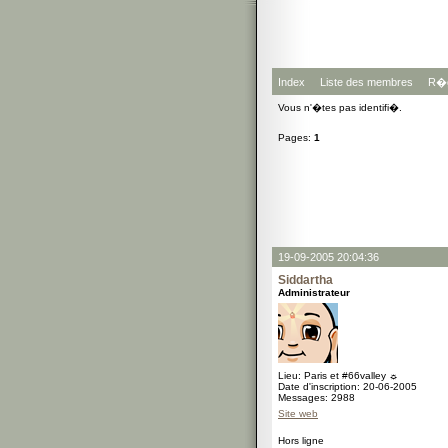
Index
Liste des membres
R�g
Vous n'�tes pas identifi�.
Pages:
1
19-09-2005 20:04:36
Siddartha
Administrateur
Lieu: Paris et #66valley ☼
Date d'inscription: 20-06-2005
Messages: 2988
Site web
Hors ligne