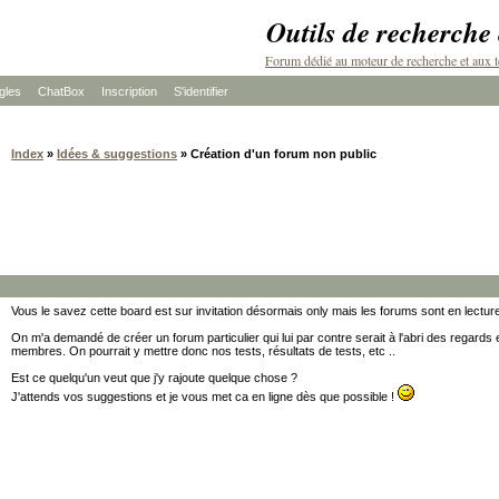
Outils de recherche
Forum dédié au moteur de recherche et aux t
les
ChatBox
Inscription
S'identifier
Index
»
Idées & suggestions
» Création d'un forum non public
Vous le savez cette board est sur invitation désormais only mais les forums sont en lecture
On m'a demandé de créer un forum particulier qui lui par contre serait à l'abri des regards
membres. On pourrait y mettre donc nos tests, résultats de tests, etc ..
Est ce quelqu'un veut que j'y rajoute quelque chose ?
J'attends vos suggestions et je vous met ca en ligne dès que possible !