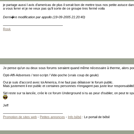
je partage aussi l avis d'americas de plus il serait bon de mettre tous nos petite astuce da
a vous livrer et je ne veux pas qu'il sorte de ce groupe tres fermé voila
Derni�re modification par appollo (19-09-2005 21:20:40)
Rosk
Je pense qu'un ou deux sous forums seraient quand même nécessaire à therme, alors pour
Opti-Affi-Adsenses / test-script / Vide-poche (vrais coup de geule)
Oui je suis d'accord avec toi America, il ne faut pas délaisser le forum public.
Mais justement il est public et certaines personnes n'engagent pas juste leur responsabilit
Sid reste sur ta lancée, crée le ce forum Underground si tu as peur d'oublier, on peut te sp
Jeff
Promotion de sites web
-
Petites annonces
-
Info bébé
: Le portail de bébé