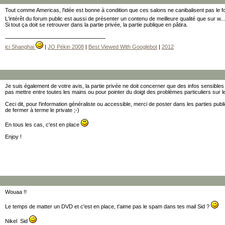
Tout comme Americas, l'idée est bonne à condition que ces salons ne canibalisent pas le f
L'intérêt du forum public est aussi de présenter un contenu de meilleure qualité que sur w..
Si tout ça doit se retrouver dans la partie privée, la partie publique en pâtira.
ici Shanghai
|
JO Pékin 2008
|
Best Viewed With Googlebot
|
2012
Je suis également de votre avis, la partie privée ne doit concerner que des infos sensibl
pas mettre entre toutes les mains ou pour pointer du doigt des problèmes particuliers sur 
Ceci dit, pour l'information généraliste ou accessible, merci de poster dans les parties publ
de fermer à terme le private ;-)
En tous les cas, c'est en place
Enjoy !
Wouaa !!
Le temps de matter un DVD et c'est en place, t'aime pas le spam dans tes mail Sid ?
Nikel Sid