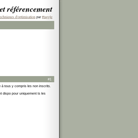
 et référencement
echniques d'optimisation
par
#taggle
#1
 à tous y compris les non inscrits.
 et dispo pour uniquement ts les