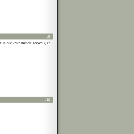
#9
suis que votre humble serviteur, et
#10