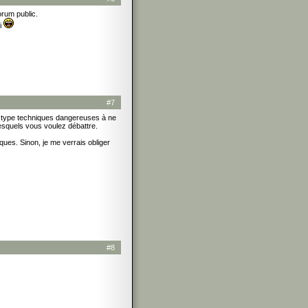
orum public.
.i
#7
es type techniques dangereuses à ne
lesquels vous voulez débattre.
iques. Sinon, je me verrais obliger
#8