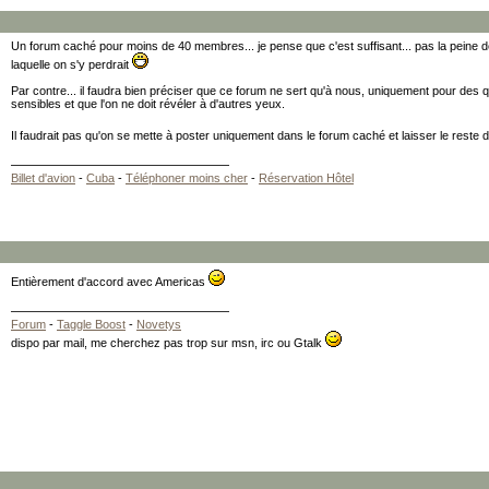
Un forum caché pour moins de 40 membres... je pense que c'est suffisant... pas la peine 
laquelle on s'y perdrait
Par contre... il faudra bien préciser que ce forum ne sert qu'à nous, uniquement pour des
sensibles et que l'on ne doit révéler à d'autres yeux.
Il faudrait pas qu'on se mette à poster uniquement dans le forum caché et laisser le reste
Billet d'avion
-
Cuba
-
Téléphoner moins cher
-
Réservation Hôtel
Entièrement d'accord avec Americas
Forum
-
Taggle Boost
-
Novetys
dispo par mail, me cherchez pas trop sur msn, irc ou Gtalk