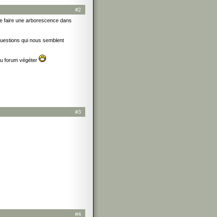
#2
de faire une arborescence dans
 questions qui nous semblent
 du forum végéter
#3
#4