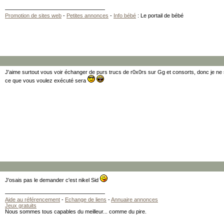
Promotion de sites web
-
Petites annonces
-
Info bébé
: Le portail de bébé
J'aime surtout vous voir échanger de purs trucs de r0x0rs sur Gg et consorts, donc je ne 
ce que vous voulez exécuté sera
J'osais pas le demander c'est nikel Sid
Aide au référencement
-
Echange de liens
-
Annuaire annonces
Jeux gratuits
Nous sommes tous capables du meilleur... comme du pire.