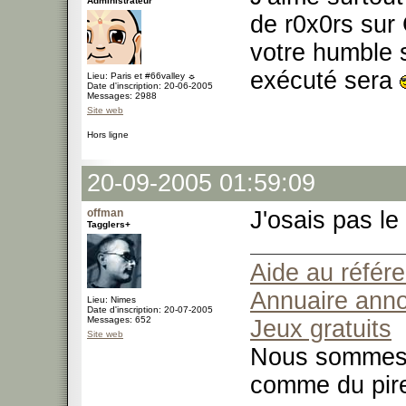
Administrateur
de r0x0rs sur 
votre humble s
exécuté sera
Lieu: Paris et #66valley ☼
Date d'inscription: 20-06-2005
Messages: 2988
Site web
Hors ligne
20-09-2005 01:59:09
offman
J'osais pas le
Tagglers+
Aide au référ
Annuaire ann
Lieu: Nimes
Date d'inscription: 20-07-2005
Messages: 652
Jeux gratuits
Site web
Nous sommes t
comme du pir