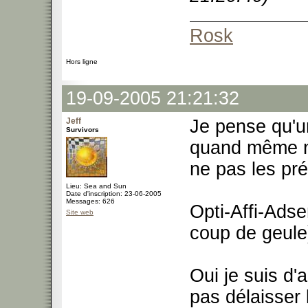
Rosk
Hors ligne
19-09-2005 21:21:32
Jeff
Je pense qu'u
Survivors
quand même né
ne pas les pré
Lieu: Sea and Sun
Date d'inscription: 23-06-2005
Messages: 626
Opti-Affi-Adse
Site web
coup de geule
Oui je suis d'
pas délaisser 