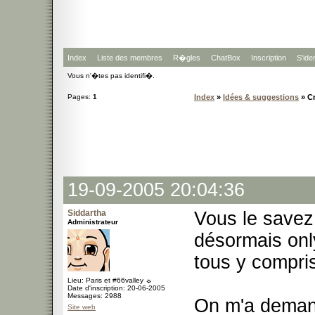
Index
Liste des membres
R�gles
ChatBox
Inscription
S'iden
Vous n'�tes pas identifi�.
Pages:
1
Index
»
Idées & suggestions
» Cr
19-09-2005 20:04:36
Siddartha
Vous le savez 
Administrateur
désormais onl
tous y compris
Lieu: Paris et #66valley ☼
Date d'inscription: 20-06-2005
Messages: 2988
On m'a demand
Site web