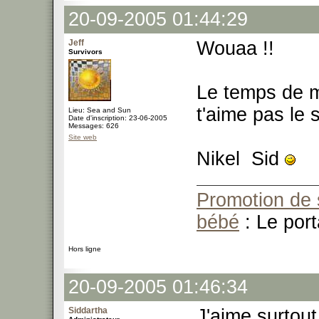
20-09-2005 01:44:29
Jeff
Wouaa !!
Survivors
Le temps de m
t'aime pas le
Lieu: Sea and Sun
Date d'inscription: 23-06-2005
Messages: 626
Site web
Nikel Sid
Promotion de 
bébé
: Le port
Hors ligne
20-09-2005 01:46:34
Siddartha
J'aime surtout