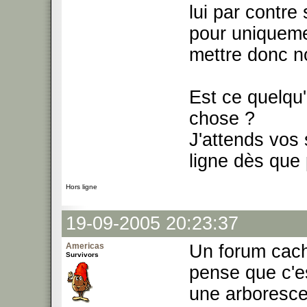
lui par contre 
pour uniqueme
mettre donc no
Est ce quelqu'
chose ?
J'attends vos
ligne dès que 
Hors ligne
19-09-2005 20:23:37
Americas
Un forum cach
Survivors
pense que c'es
une arboresce