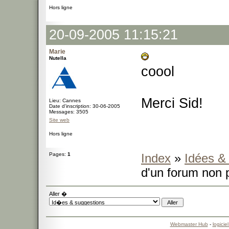
Hors ligne
20-09-2005 11:15:21
Marie
Nutella
coool
Merci Sid!
Lieu: Cannes
Date d'inscription: 30-06-2005
Messages: 3505
Site web
Hors ligne
Pages:
1
Index
»
Idées &
d'un forum non 
Aller �
Webmaster Hub
-
logicie