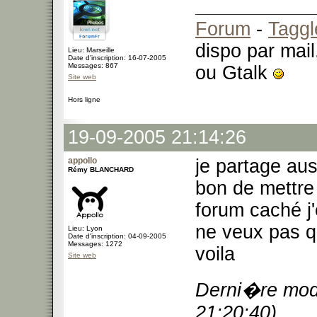
Forum
-
Taggl
dispo par mail
Lieu: Marseille
Date d'inscription: 16-07-2005
Messages: 867
ou Gtalk
Site web
Hors ligne
19-09-2005 21:14:26
appollo
je partage auss
Rémy BLANCHARD
bon de mettre
forum caché j'e
ne veux pas qu
Lieu: Lyon
Date d'inscription: 04-09-2005
Messages: 1272
voila
Site web
Derni�re modi
21:20:40)