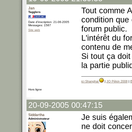
Jan
Tout comme Am
Tagglers
condition que 
Date d'inscription: 21-06-2005
Messages: 1587
forum public.
Site web
L'intérêt du f
contenu de mei
Si tout ça doit
la partie publi
ici Shanghai
|
JO Pékin 2008
|
B
Hors ligne
20-09-2005 00:47:15
Siddartha
Je suis égalem
Administrateur
ne doit concer