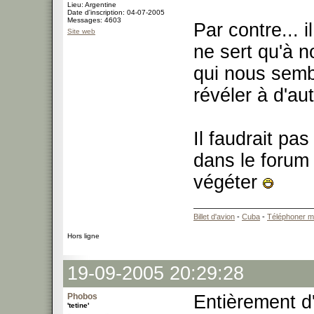
Lieu: Argentine
Date d'inscription: 04-07-2005
Messages: 4603
Par contre... 
Site web
ne sert qu'à 
qui nous sembl
révéler à d'au
Il faudrait pa
dans le forum 
végéter
Billet d'avion
-
Cuba
-
Téléphoner m
Hors ligne
19-09-2005 20:29:28
Phobos
Entièrement 
'tetine'