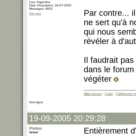
Lieu: Argentine
Date d'inscription: 04-07-2005
Messages: 4603
Par contre... 
Site web
ne sert qu'à 
qui nous sembl
révéler à d'au
Il faudrait pa
dans le forum 
végéter
Billet d'avion
-
Cuba
-
Téléphoner m
Hors ligne
19-09-2005 20:29:28
Phobos
Entièrement 
'tetine'