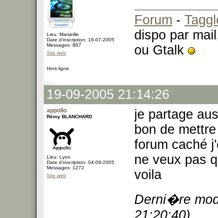
Forum
-
Taggl
dispo par mail
Lieu: Marseille
Date d'inscription: 16-07-2005
Messages: 867
ou Gtalk
Site web
Hors ligne
19-09-2005 21:14:26
appollo
je partage auss
Rémy BLANCHARD
bon de mettre
forum caché j'e
ne veux pas qu
Lieu: Lyon
Date d'inscription: 04-09-2005
Messages: 1272
voila
Site web
Derni�re modi
21:20:40)