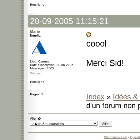
Hors ligne
20-09-2005 11:15:21
Marie
Nutella
coool
Merci Sid!
Lieu: Cannes
Date d'inscription: 30-06-2005
Messages: 3505
Site web
Hors ligne
Pages:
1
Index
»
Idées &
d'un forum non 
Aller �
Webmaster Hub
-
logicie