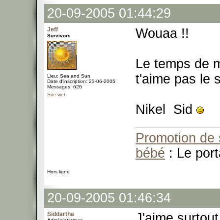
20-09-2005 01:44:29
Jeff
Wouaa !!
Survivors
Le temps de m
t'aime pas le
Lieu: Sea and Sun
Date d'inscription: 23-06-2005
Messages: 626
Site web
Nikel Sid
Promotion de 
bébé
: Le port
Hors ligne
20-09-2005 01:46:34
Siddartha
J'aime surtout