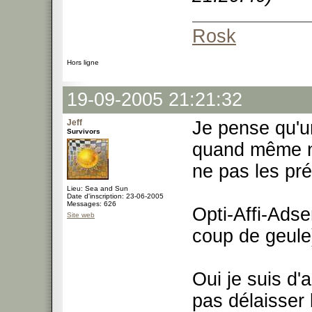
Rosk
Hors ligne
19-09-2005 21:21:32
Jeff
Je pense qu'u
Survivors
quand même né
ne pas les pré
Lieu: Sea and Sun
Date d'inscription: 23-06-2005
Messages: 626
Opti-Affi-Adse
Site web
coup de geule
Oui je suis d'
pas délaisser 