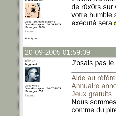
Administrateur
de r0x0rs sur 
votre humble s
exécuté sera
Lieu: Paris et #66valley ☼
Date d'inscription: 20-06-2005
Messages: 2988
Site web
Hors ligne
20-09-2005 01:59:09
offman
J'osais pas le
Tagglers+
Aide au référ
Annuaire ann
Lieu: Nimes
Date d'inscription: 20-07-2005
Messages: 652
Jeux gratuits
Site web
Nous sommes t
comme du pir