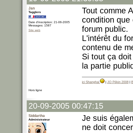
Jan
Tout comme Am
Tagglers
condition que 
Date d'inscription: 21-06-2005
Messages: 1587
forum public.
Site web
L'intérêt du f
contenu de mei
Si tout ça doit
la partie publi
ici Shanghai
|
JO Pékin 2008
|
B
Hors ligne
20-09-2005 00:47:15
Siddartha
Je suis égalem
Administrateur
ne doit concer