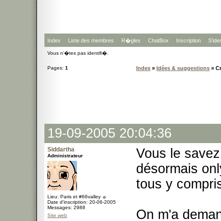
Index
Liste des membres
R�gles
ChatBox
Inscription
S'iden
Vous n'�tes pas identifi�.
Pages:
1
Index
»
Idées & suggestions
» Cr
19-09-2005 20:04:36
Siddartha
Vous le savez 
Administrateur
désormais onl
tous y compris
Lieu: Paris et #66valley ☼
Date d'inscription: 20-06-2005
Messages: 2988
On m'a demand
Site web