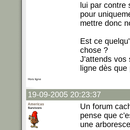
lui par contre 
pour uniqueme
mettre donc no
Est ce quelqu'
chose ?
J'attends vos
ligne dès que 
Hors ligne
19-09-2005 20:23:37
Americas
Un forum cach
Survivors
pense que c'es
une arboresce