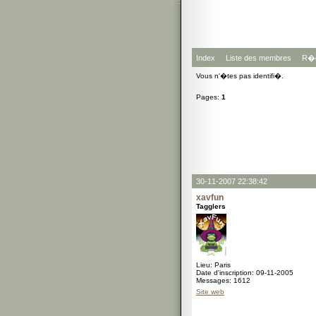
Index
Liste des membres
R�g
Vous n'�tes pas identifi�.
Pages:
1
30-11-2007 22:38:42
xavfun
Tagglers
Lieu: Paris
Date d'inscription: 09-11-2005
Messages: 1612
Site web