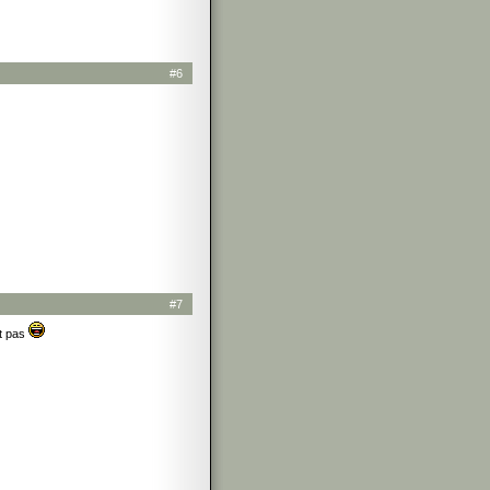
#6
#7
st pas