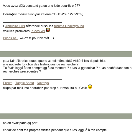
Vous avez déjà constaté ça ou une idée peut-être ???
Derni�re modification par xavfun (30-11-2007 22:39:39)
L'
Annuaire FuN
référence aussi les
forums Underground
Voici les premières
Puces Wii
Puces ps3
=> c'est pour bientôt ;-)
ça a l'air d'être les sutes que tu as toi même déjà visité 4 fois depuis hier.
une nouvelle fonction des historiques de recherche ?
Tu étais loggé à ton compte gg à ce moment ? tu as la gg toolbar ? tu as coché dans ton
recherches précédentes ?
Forum
-
Taggle Boost
-
Novetys
dispo par mail, me cherchez pas trop sur msn, irc ou Gtalk
on en avait parlé qq part
en fait ce sont tes propres visites pendant que tu es loggué à ton compte