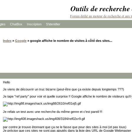
Outils de recherche
Forum dédié au moteur de recherche et aux t
les
ChatBox
Inscription
S'identifier
Index
»
Google
» google affiche le nombre de visites à côté des sites...
Hello
Je viens de découvrir un truc bizarre (peut-être que ça existe depuis longtemps ???)
Je tape "ref party" pour voir et quelle surprise !! Google affiche le nombre de visiteurs qu'il 
Je refais un test avec une recherche du même genre et c'est pareil !!!
par contre je trouve étonnant que ça ne le fasse que pour des sites à moi (et pas tous)
Je précise que ces sites ne sont pas ajoutés dans la liste des URL de Google Webmaster 