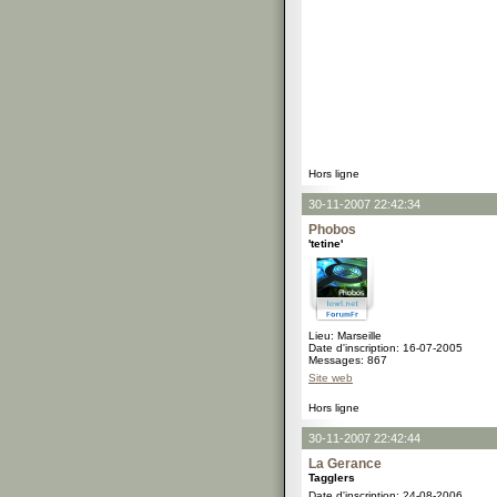
Hors ligne
30-11-2007 22:42:34
Phobos
'tetine'
Lieu: Marseille
Date d'inscription: 16-07-2005
Messages: 867
Site web
Hors ligne
30-11-2007 22:42:44
La Gerance
Tagglers
Date d'inscription: 24-08-2006