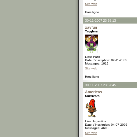
Site web
Hors ligne
30-11-2007 23:38:13
xavfun
Tagglers
Lieu: Paris
Date d'inscription: 09-11-2005
Messages: 1612
Site web
Hors ligne
30-11-2007 23:57:45
Americas
Survivors
Lieu: Argentine
Date d'inscription: 04-07-2005
Messages: 4603
Site web