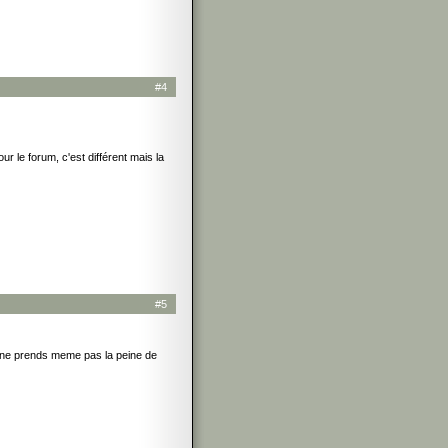
#4
ur le forum, c'est différent mais la
#5
e ne prends meme pas la peine de