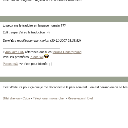
One Link to bring them all, And in the darkness bind them.
tu peux me le traduire en langage humain ???
Edit : super j'ai eu la traduction ;-)
Derni�re modification par xavfun (30-11-2007 23:38:52)
L'
Annuaire FuN
référence aussi les
forums Underground
Voici les premières
Puces Wii
Puces ps3
=> c'est pour bientôt ;-)
c'est d'ailleurs pour ça que je me déconnecte le plus souvent... on est parano ou on ne l'e
Billet d'avion
-
Cuba
-
Téléphoner moins cher
-
Réservation Hôtel