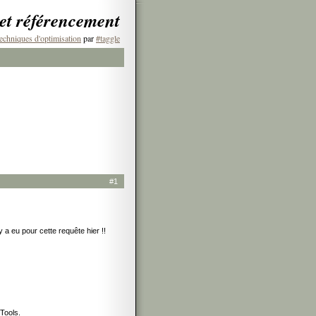
 et référencement
echniques d'optimisation
par
#taggle
#1
y a eu pour cette requête hier !!
Tools.