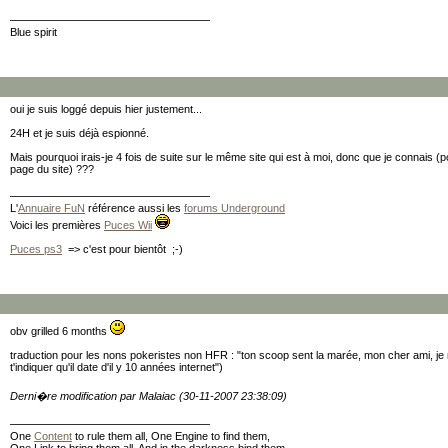
Blue spirit
oui je suis loggé depuis hier justement...
24H et je suis déjà espionné.
Mais pourquoi irais-je 4 fois de suite sur le même site qui est à moi, donc que je connais (po
page du site) ???
L'
Annuaire FuN
référence aussi les
forums Underground
Voici les premières
Puces Wii
Puces ps3
=> c'est pour bientôt ;-)
obv grilled 6 months
traduction pour les nons pokeristes non HFR : "ton scoop sent la marée, mon cher ami, j
t'indiquer qu'il date d'il y 10 années internet")
Derni�re modification par Malaiac (30-11-2007 23:38:09)
One
Content
to rule them all, One Engine to find them,