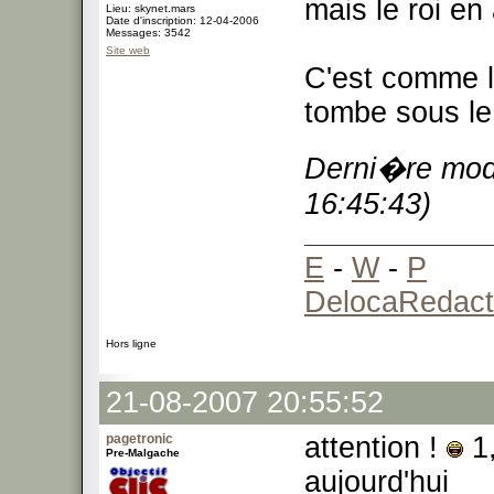
mais le roi en 
Lieu: skynet.mars
Date d'inscription: 12-04-2006
Messages: 3542
Site web
C'est comme l'
tombe sous le 
Derni�re modi
16:45:43)
E
-
W
-
P
DelocaRedact
Hors ligne
21-08-2007 20:55:52
pagetronic
attention !
1,
Pre-Malgache
aujourd'hui