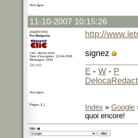
Hors ligne
11-10-2007 10:15:26
pagetronic
http://www.l
Pre-Malgache
signez
Lieu: skynet.mars
Date d'inscription: 12-04-2006
Messages: 3542
Site web
E
-
W
-
P
DelocaRedact
Hors ligne
Pages:
1
2
Index
»
Google
quoi encore!
Aller �