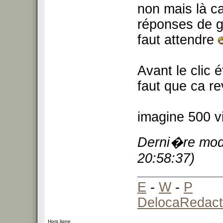
non mais là ca
réponses de 
faut attendre
Avant le clic é
faut que ca re
imagine 500 v
Derni�re modi
20:58:37)
E
-
W
-
P
DelocaRedact
Hors ligne