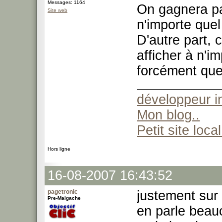
Messages: 1164
On gagnera pas
Site web
n'importe quel 
D'autre part, 
afficher à n'i
forcément quel
développeur 
Mon blog..
Petit site local
Hors ligne
16-08-2007 16:43:52
pagetronic
justement sur
Pre-Malgache
en parle beau