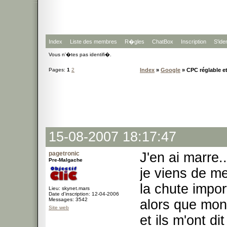
Index
Liste des membres
R�gles
ChatBox
Inscription
S'iden
Vous n'�tes pas identifi�.
Pages:
1
2
Index
»
Google
» CPC réglable et
15-08-2007 18:17:47
pagetronic
J'en ai marre..
Pre-Malgache
je viens de m
la chute impo
Lieu: skynet.mars
Date d'inscription: 12-04-2006
Messages: 3542
alors que mon
Site web
et ils m'ont dit