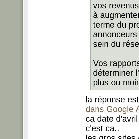
vos revenus
à augmenter
terme du pr
annonceurs à
sein du rés
Vos rapport
déterminer 
plus ou moi
la réponse es
dans Google 
ca date d'avri
c'est ca..
les gros site