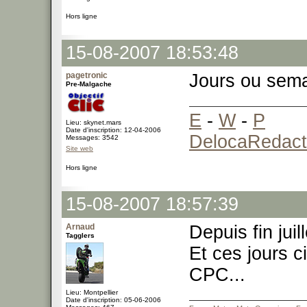
Hors ligne
15-08-2007 18:53:48
pagetronic
Jours ou sema
Pre-Malgache
E
-
W
-
P
Lieu: skynet.mars
Date d'inscription: 12-04-2006
DelocaRedact
Messages: 3542
Site web
Hors ligne
15-08-2007 18:57:39
Arnaud
Depuis fin jui
Tagglers
Et ces jours c
CPC...
Lieu: Montpellier
Date d'inscription: 05-06-2006