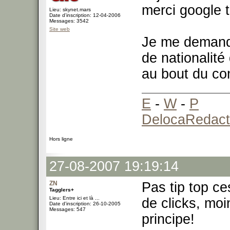
merci google t
Lieu: skynet.mars
Date d'inscription: 12-04-2006
Messages: 3542
Site web
Je me demande
de nationalit
au bout du co
E
-
W
-
P
DelocaRedact
Hors ligne
27-08-2007 19:19:14
ZN
Pas tip top ce
Tagglers+
Lieu: Entre ici et là ...
de clicks, mo
Date d'inscription: 26-10-2005
Messages: 547
principe!