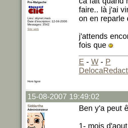
ca fait quand
Pre-Malgache
faire.. là j'a
on en reparle
Lieu: skynet.mars
Date d'inscription: 12-04-2006
Messages: 3542
Site web
j'attends enc
fois que
E
-
W
-
P
DelocaRedact
Hors ligne
15-08-2007 19:49:02
Siddartha
Ben y'a peut ê
Administrateur
1- mois d'aout