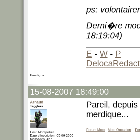
ps: volontaire
Derni�re modi
18:19:04)
E
-
W
-
P
DelocaRedact
Hors ligne
15-08-2007 18:49:00
Arnaud
Pareil, depuis
Tagglers
merdique...
Forum Moto
-
Moto Occasion
-
Fo
Lieu: Montpellier
Date d'inscription: 05-06-2006
Messages: 467