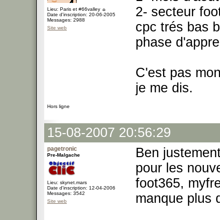
2- secteur fo
Lieu: Paris et #66valley ☼
Date d'inscription: 20-06-2005
Messages: 2988
cpc trés bas 
Site web
phase d'appren
C'est pas mon 
je me dis.
Hors ligne
15-08-2007 20:56:29
pagetronic
Ben justement
Pre-Malgache
pour les nouve
foot365, myfr
Lieu: skynet.mars
Date d'inscription: 12-04-2006
Messages: 3542
manque plus q
Site web