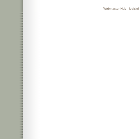
Webmaster Hub
-
logicie