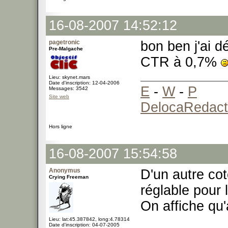
16-08-2007 14:52:12
pagetronic
bon ben j'ai d
Pre-Malgache
CTR à 0,7%
Lieu: skynet.mars
Date d'inscription: 12-04-2006
E
-
W
-
P
Messages: 3542
Site web
DelocaRedact
Hors ligne
16-08-2007 15:54:58
Anonymus
D'un autre cot
Crying Freeman
réglable pour
On affiche qu
Lieu: lat:45.387842, long:4.78314
Date d'inscription: 04-07-2005