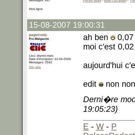
Messages: 467
Forum Moto
-
Moto Occasion
-
Fo
Hors ligne
15-08-2007 19:00:31
pagetronic
ah ben
0,07 
Pre-Malgache
moi c'est 0,02
Lieu: skynet.mars
Date d'inscription: 12-04-2006
Messages: 3542
aujourd'hui c'
Site web
edit
non non,
Derni�re modi
19:05:23)
E
-
W
-
P