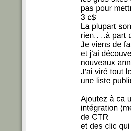
pas pour mettre
3 c$
La plupart son
rien.. ..à par
Je viens de fa
et j'ai découve
nouveaux anno
J'ai viré tout
une liste pub
Ajoutez à ca u
intégration (m
de CTR
et des clic qu