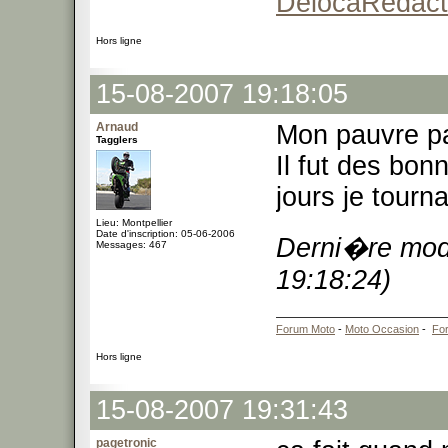
DelocaRedact
Hors ligne
15-08-2007 19:18:05
Arnaud
Mon pauvre pa
Tagglers
Il fut des bo
jours je tourna
Lieu: Montpellier
Date d'inscription: 05-06-2006
Derni�re modi
Messages: 467
19:18:24)
Forum Moto
-
Moto Occasion
-
Fo
Hors ligne
15-08-2007 19:31:43
pagetronic