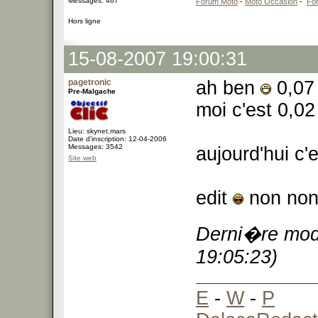
Messages: 467
Forum Moto
-
Moto Occasion
-
Fo
Hors ligne
15-08-2007 19:00:31
pagetronic
ah ben
0,07 
Pre-Malgache
moi c'est 0,02
Lieu: skynet.mars
Date d'inscription: 12-04-2006
Messages: 3542
aujourd'hui c'
Site web
edit
non non,
Derni�re modi
19:05:23)
E
-
W
-
P