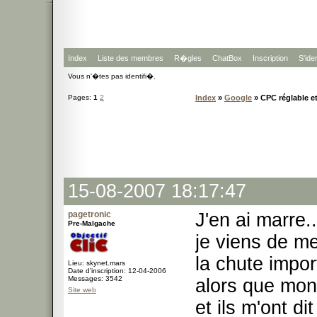
Index
Liste des membres
R�gles
ChatBox
Inscription
S'iden
Vous n'�tes pas identifi�.
Pages:
1
2
Index
»
Google
» CPC réglable et
15-08-2007 18:17:47
pagetronic
J'en ai marre..
Pre-Malgache
je viens de m
la chute impo
Lieu: skynet.mars
Date d'inscription: 12-04-2006
Messages: 3542
alors que mon
Site web
et ils m'ont dit