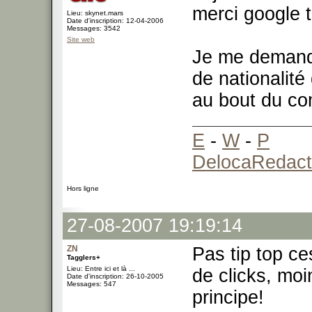
merci google t
Lieu: skynet.mars
Date d'inscription: 12-04-2006
Messages: 3542
Site web
Je me demande
de nationalit
au bout du co
E
-
W
-
P
DelocaRedact
Hors ligne
27-08-2007 19:19:14
ZN
Pas tip top ce
Tagglers+
Lieu: Entre ici et là ...
de clicks, mo
Date d'inscription: 26-10-2005
Messages: 547
principe!