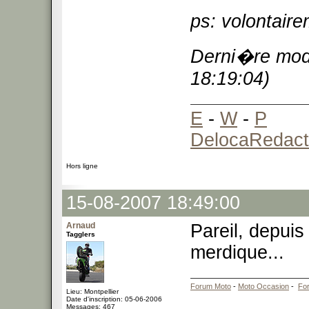
ps: volontaire
Derni�re modi
18:19:04)
E
-
W
-
P
DelocaRedact
Hors ligne
15-08-2007 18:49:00
Arnaud
Pareil, depuis
Tagglers
merdique...
Forum Moto
-
Moto Occasion
-
Fo
Lieu: Montpellier
Date d'inscription: 05-06-2006
Messages: 467