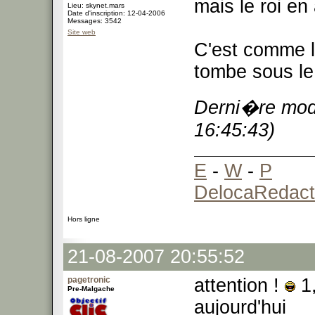
mais le roi en 
Lieu: skynet.mars
Date d'inscription: 12-04-2006
Messages: 3542
Site web
C'est comme l'
tombe sous le 
Derni�re modi
16:45:43)
E
-
W
-
P
DelocaRedact
Hors ligne
21-08-2007 20:55:52
pagetronic
attention !
1,
Pre-Malgache
aujourd'hui