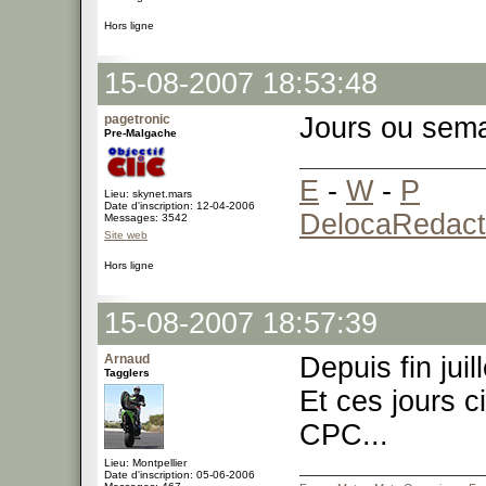
Hors ligne
15-08-2007 18:53:48
pagetronic
Jours ou sema
Pre-Malgache
E
-
W
-
P
Lieu: skynet.mars
Date d'inscription: 12-04-2006
DelocaRedact
Messages: 3542
Site web
Hors ligne
15-08-2007 18:57:39
Arnaud
Depuis fin jui
Tagglers
Et ces jours c
CPC...
Lieu: Montpellier
Date d'inscription: 05-06-2006