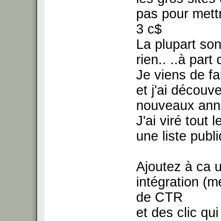
pas pour mettre
3 c$
La plupart son
rien.. ..à par
Je viens de fa
et j'ai découve
nouveaux anno
J'ai viré tout
une liste pub
Ajoutez à ca u
intégration (m
de CTR
et des clic qu