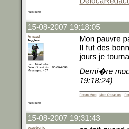
DelocaRedact
Hors ligne
15-08-2007 19:18:05
Arnaud
Mon pauvre pa
Tagglers
Il fut des bo
jours je tourna
Lieu: Montpellier
Date d'inscription: 05-06-2006
Derni�re modi
Messages: 467
19:18:24)
Forum Moto
-
Moto Occasion
-
Fo
Hors ligne
15-08-2007 19:31:43
pagetronic