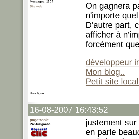
Messages: 1164
On gagnera pas
Site web
n'importe quel 
D'autre part, 
afficher à n'i
forcément quel
développeur 
Mon blog..
Petit site local
Hors ligne
16-08-2007 16:43:52
pagetronic
justement sur
Pre-Malgache
en parle beau