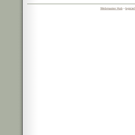
Webmaster Hub
-
logicie