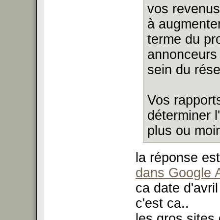
vos revenus
à augmenter
terme du pr
annonceurs à
sein du rés
Vos rapport
déterminer 
plus ou moi
la réponse es
dans Google 
ca date d'avri
c'est ca..
les gros site