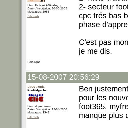
2- secteur fo
Lieu: Paris et #66valley ☼
Date d'inscription: 20-06-2005
Messages: 2988
cpc trés bas 
Site web
phase d'appren
C'est pas mon 
je me dis.
Hors ligne
15-08-2007 20:56:29
pagetronic
Ben justement
Pre-Malgache
pour les nouve
foot365, myfr
Lieu: skynet.mars
Date d'inscription: 12-04-2006
Messages: 3542
manque plus q
Site web