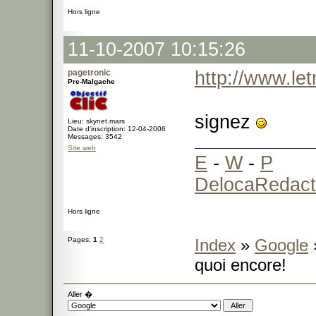
Hors ligne
11-10-2007 10:15:26
pagetronic
http://www.l
Pre-Malgache
signez
Lieu: skynet.mars
Date d'inscription: 12-04-2006
Messages: 3542
Site web
E
-
W
-
P
DelocaRedact
Hors ligne
Pages:
1
2
Index
»
Google
quoi encore!
Aller �