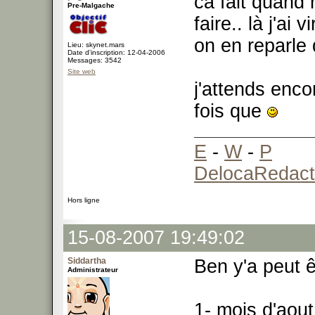
ca fait quand
Pre-Malgache
faire.. là j'a
on en reparle
Lieu: skynet.mars
Date d'inscription: 12-04-2006
Messages: 3542
Site web
j'attends enc
fois que
E
-
W
-
P
DelocaRedact
Hors ligne
15-08-2007 19:49:02
Siddartha
Ben y'a peut ê
Administrateur
1- mois d'aout