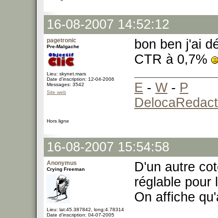
16-08-2007 14:52:12
pagetronic
bon ben j'ai d
Pre-Malgache
CTR à 0,7%
Lieu: skynet.mars
Date d'inscription: 12-04-2006
E
-
W
-
P
Messages: 3542
Site web
DelocaRedact
Hors ligne
16-08-2007 15:54:58
Anonymus
D'un autre cot
Crying Freeman
réglable pour
On affiche qu
Lieu: lat:45.387842, long:4.78314
Date d'inscription: 04-07-2005