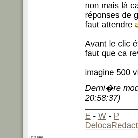
non mais là ca
réponses de 
faut attendre
Avant le clic é
faut que ca re
imagine 500 v
Derni�re modi
20:58:37)
E
-
W
-
P
DelocaRedact
Hors ligne