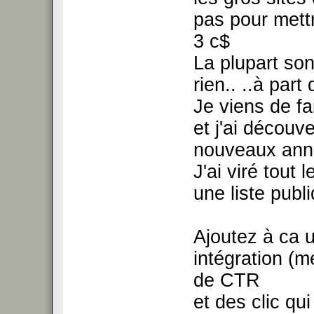
pas pour mettre
3 c$
La plupart son
rien.. ..à par
Je viens de fa
et j'ai découve
nouveaux anno
J'ai viré tout
une liste pub
Ajoutez à ca u
intégration (m
de CTR
et des clic qu