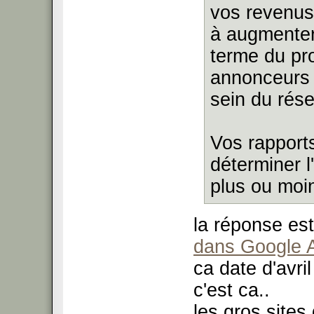
vos revenus
à augmenter
terme du pr
annonceurs à
sein du rés
Vos rapport
déterminer 
plus ou moi
la réponse es
dans Google 
ca date d'avri
c'est ca..
les gros site