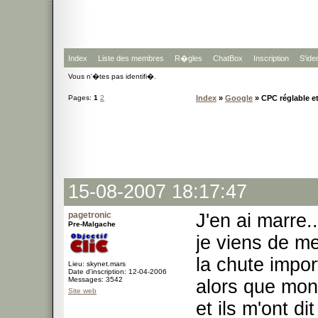
Index
Liste des membres
R�gles
ChatBox
Inscription
S'iden
Vous n'�tes pas identifi�.
Pages:
1
2
Index
»
Google
» CPC réglable et
15-08-2007 18:17:47
pagetronic
J'en ai marre..
Pre-Malgache
je viens de m
la chute impo
Lieu: skynet.mars
Date d'inscription: 12-04-2006
Messages: 3542
alors que mon
Site web
et ils m'ont dit