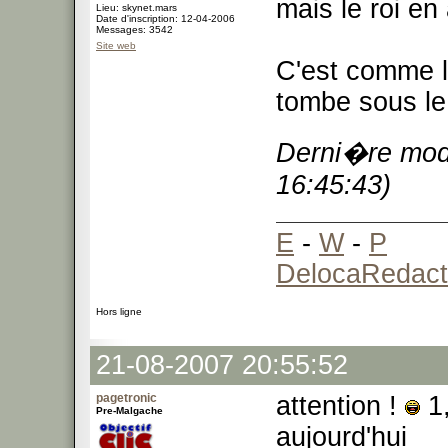
mais le roi en 
Lieu: skynet.mars
Date d'inscription: 12-04-2006
Messages: 3542
Site web
C'est comme l'
tombe sous le 
Derni�re modi
16:45:43)
E
-
W
-
P
DelocaRedact
Hors ligne
21-08-2007 20:55:52
pagetronic
attention !
1,
Pre-Malgache
aujourd'hui