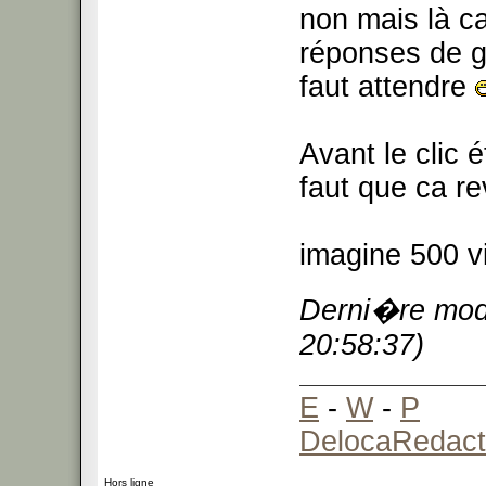
non mais là ca
réponses de 
faut attendre
Avant le clic é
faut que ca re
imagine 500 v
Derni�re modi
20:58:37)
E
-
W
-
P
DelocaRedact
Hors ligne