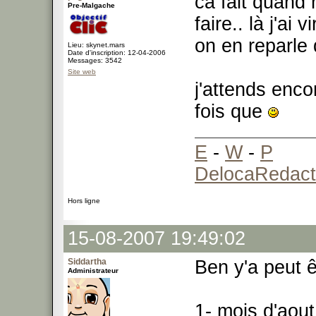
ca fait quand
Pre-Malgache
faire.. là j'a
on en reparle
Lieu: skynet.mars
Date d'inscription: 12-04-2006
Messages: 3542
Site web
j'attends enc
fois que
E
-
W
-
P
DelocaRedact
Hors ligne
15-08-2007 19:49:02
Siddartha
Ben y'a peut ê
Administrateur
1- mois d'aout