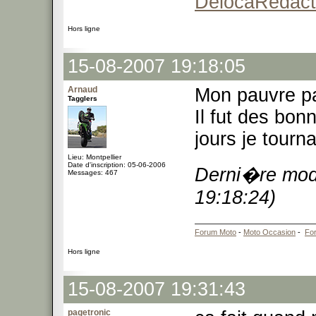
DelocaRedact
Hors ligne
15-08-2007 19:18:05
Arnaud
Mon pauvre pa
Tagglers
Il fut des bo
jours je tourna
Lieu: Montpellier
Date d'inscription: 05-06-2006
Derni�re modi
Messages: 467
19:18:24)
Forum Moto
-
Moto Occasion
-
Fo
Hors ligne
15-08-2007 19:31:43
pagetronic