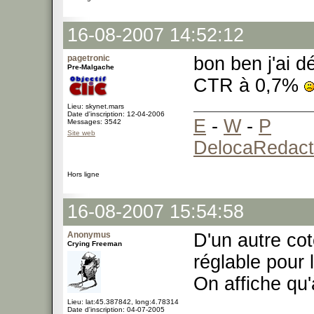
16-08-2007 14:52:12
pagetronic
bon ben j'ai d
Pre-Malgache
CTR à 0,7%
Lieu: skynet.mars
Date d'inscription: 12-04-2006
E
-
W
-
P
Messages: 3542
Site web
DelocaRedact
Hors ligne
16-08-2007 15:54:58
Anonymus
D'un autre cot
Crying Freeman
réglable pour
On affiche qu
Lieu: lat:45.387842, long:4.78314
Date d'inscription: 04-07-2005