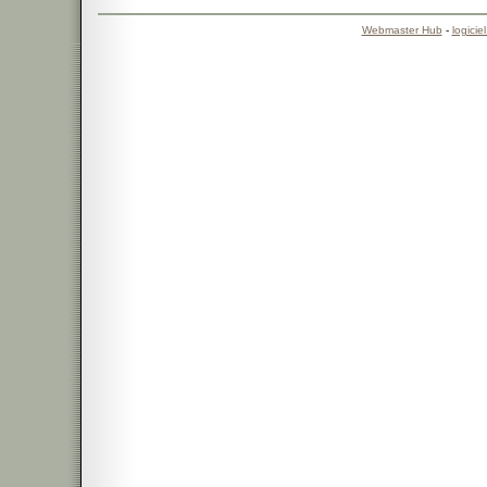
Webmaster Hub
-
logicie