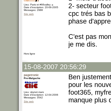
2- secteur fo
Lieu: Paris et #66valley ☼
Date d'inscription: 20-06-2005
Messages: 2988
cpc trés bas 
Site web
phase d'appren
C'est pas mon 
je me dis.
Hors ligne
15-08-2007 20:56:29
pagetronic
Ben justement
Pre-Malgache
pour les nouve
foot365, myfr
Lieu: skynet.mars
Date d'inscription: 12-04-2006
Messages: 3542
manque plus q
Site web