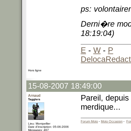
ps: volontaire
Derni�re modi
18:19:04)
E
-
W
-
P
DelocaRedact
Hors ligne
15-08-2007 18:49:00
Arnaud
Pareil, depuis
Tagglers
merdique...
Forum Moto
-
Moto Occasion
-
Fo
Lieu: Montpellier
Date d'inscription: 05-06-2006
Messages: 467