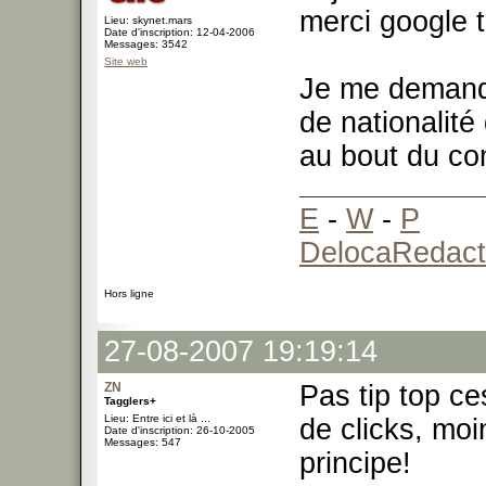
merci google t
Lieu: skynet.mars
Date d'inscription: 12-04-2006
Messages: 3542
Site web
Je me demande
de nationalit
au bout du co
E
-
W
-
P
DelocaRedact
Hors ligne
27-08-2007 19:19:14
ZN
Pas tip top ce
Tagglers+
Lieu: Entre ici et là ...
de clicks, mo
Date d'inscription: 26-10-2005
Messages: 547
principe!