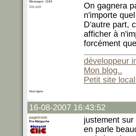
Messages: 1164
On gagnera pas
Site web
n'importe quel 
D'autre part, 
afficher à n'i
forcément quel
développeur 
Mon blog..
Petit site local
Hors ligne
16-08-2007 16:43:52
pagetronic
justement sur
Pre-Malgache
en parle beau