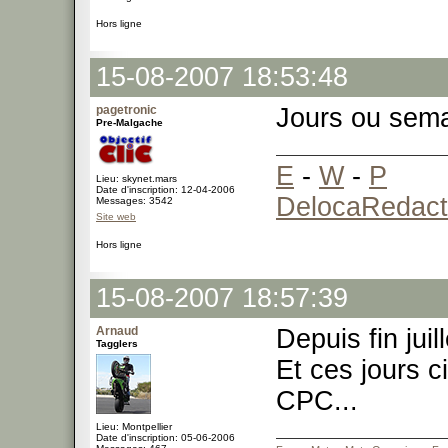
Hors ligne
15-08-2007 18:53:48
pagetronic
Jours ou sema
Pre-Malgache
E
-
W
-
P
Lieu: skynet.mars
Date d'inscription: 12-04-2006
DelocaRedact
Messages: 3542
Site web
Hors ligne
15-08-2007 18:57:39
Arnaud
Depuis fin jui
Tagglers
Et ces jours c
CPC...
Lieu: Montpellier
Date d'inscription: 05-06-2006