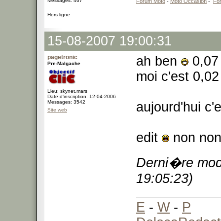
Messages: 467
Forum Moto
-
Moto Occasion
-
Fo
Hors ligne
15-08-2007 19:00:31
pagetronic
ah ben
0,07 
Pre-Malgache
moi c'est 0,02
Lieu: skynet.mars
Date d'inscription: 12-04-2006
Messages: 3542
aujourd'hui c'
Site web
edit
non non,
Derni�re modi
19:05:23)
E
-
W
-
P