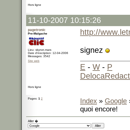
Hors ligne
11-10-2007 10:15:26
pagetronic
http://www.l
Pre-Malgache
signez
Lieu: skynet.mars
Date d'inscription: 12-04-2006
Messages: 3542
Site web
E
-
W
-
P
DelocaRedact
Hors ligne
Pages:
1
2
Index
»
Google
quoi encore!
Aller �