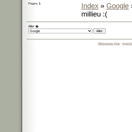
Pages:
1
Index
»
Google
millieu :(
Aller �
Webmaster Hub
-
logicie