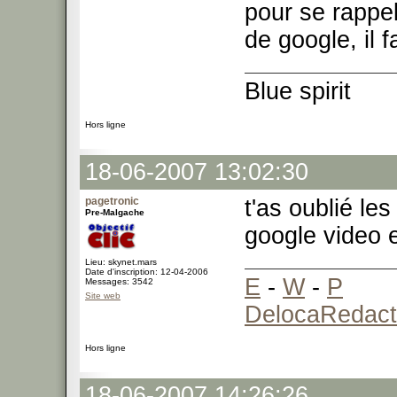
pour se rappel
de google, il f
Blue spirit
Hors ligne
18-06-2007 13:02:30
pagetronic
t'as oublié le
Pre-Malgache
google video 
Lieu: skynet.mars
Date d'inscription: 12-04-2006
E
-
W
-
P
Messages: 3542
Site web
DelocaRedact
Hors ligne
18-06-2007 14:26:26