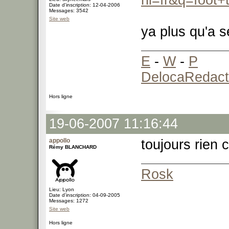
hl=fr&q=foot+t
Date d'inscription: 12-04-2006
Messages: 3542
Site web
ya plus qu'a 
E
-
W
-
P
DelocaRedact
Hors ligne
19-06-2007 11:16:44
appollo
toujours rien
Rémy BLANCHARD
Rosk
Lieu: Lyon
Date d'inscription: 04-09-2005
Messages: 1272
Site web
Hors ligne