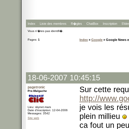
Index
Liste des membres
R�gles
ChatBox
Inscription
S'iden
Vous n'�tes pas identifi�.
Pages:
1
Index
»
Google
» Google News en 
18-06-2007 10:45:15
pagetronic
Sur cette req
Pre-Malgache
http://www.go
je vois les ré
Lieu: skynet.mars
Date d'inscription: 12-04-2006
Messages: 3542
plein millieu
Site web
ca fout un peu