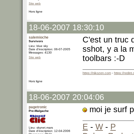
Site web
Hors ligne
18-06-2007 18:30:10
salemioche
C'est un truc 
Survivors
Lieu: blue sky
sshot, y a la m
Date d'inscription: 06-07-2005
Messages: 4130
toolbars :-D
Site web
https://nikozen.com
-
https://redint
Hors ligne
18-06-2007 20:04:06
pagetronic
moi je surf p
Pre-Malgache
E
-
W
-
P
Lieu: skynet.mars
Date d'inscription: 12-04-2006