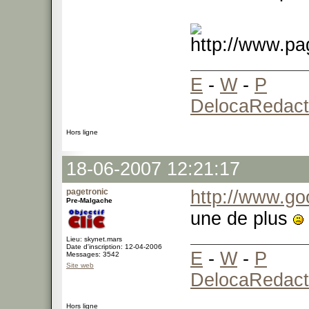
E
-
W
-
P
DelocaRedact
Hors ligne
18-06-2007 12:21:17
pagetronic
http://www.go
Pre-Malgache
une de plus
Lieu: skynet.mars
Date d'inscription: 12-04-2006
E
-
W
-
P
Messages: 3542
Site web
DelocaRedact
Hors ligne