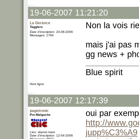
19-06-2007 11:21:20
La Gerance
Non la vois ri
Tagglers
Date d'inscription: 24-08-2006
Messages: 1794
mais j'ai pas 
gg news + pho
Blue spirit
Hors ligne
19-06-2007 12:17:39
pagetronic
oui par exem
Pre-Malgache
http://www.go
jupp%C3%A9
Lieu: skynet.mars
Date d'inscription: 12-04-2006
Messages: 3542