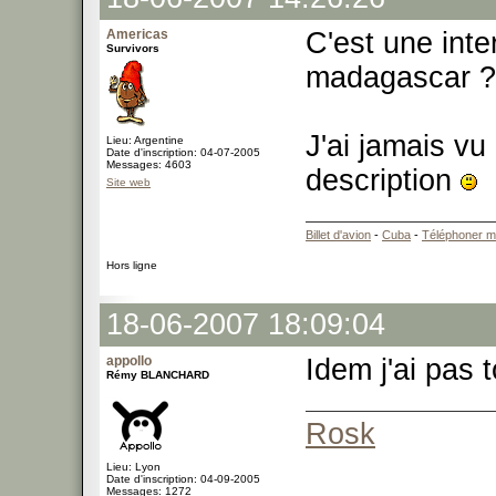
Americas
C'est une inte
Survivors
madagascar 
J'ai jamais v
Lieu: Argentine
Date d'inscription: 04-07-2005
Messages: 4603
description
Site web
Billet d'avion
-
Cuba
-
Téléphoner m
Hors ligne
18-06-2007 18:09:04
appollo
Idem j'ai pas 
Rémy BLANCHARD
Rosk
Lieu: Lyon
Date d'inscription: 04-09-2005
Messages: 1272