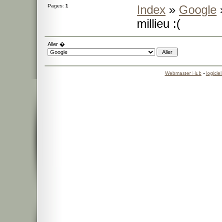
Pages:
1
Index
»
Google
millieu :(
Aller �
Webmaster Hub
-
logicie