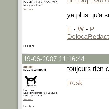
hl=fr&q=foot+t
Date d'inscription: 12-04-2006
Messages: 3542
Site web
ya plus qu'a 
E
-
W
-
P
DelocaRedact
Hors ligne
19-06-2007 11:16:44
appollo
toujours rien
Rémy BLANCHARD
Rosk
Lieu: Lyon
Date d'inscription: 04-09-2005
Messages: 1272
Site web
Hors ligne