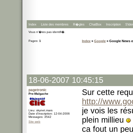
Index
Liste des membres
R�gles
ChatBox
Inscription
S'iden
Vous n'�tes pas identifi�.
Pages:
1
Index
»
Google
» Google News en 
18-06-2007 10:45:15
pagetronic
Sur cette req
Pre-Malgache
http://www.go
je vois les ré
Lieu: skynet.mars
Date d'inscription: 12-04-2006
Messages: 3542
plein millieu
Site web
ca fout un peu