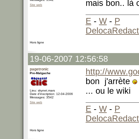
mais bon.. là 
Site web
E
-
W
-
P
DelocaRedact
Hors ligne
19-06-2007 12:56:58
pagetronic
http://www.go
Pre-Malgache
bon j'arrète
... ou le wiki
Lieu: skynet.mars
Date d'inscription: 12-04-2006
Messages: 3542
Site web
E
-
W
-
P
DelocaRedact
Hors ligne