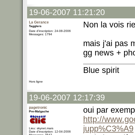
19-06-2007 11:21:20
La Gerance
Non la vois ri
Tagglers
Date d'inscription: 24-08-2006
Messages: 1794
mais j'ai pas 
gg news + pho
Blue spirit
Hors ligne
19-06-2007 12:17:39
pagetronic
oui par exem
Pre-Malgache
http://www.go
jupp%C3%A9
Lieu: skynet.mars
Date d'inscription: 12-04-2006
Messages: 3542