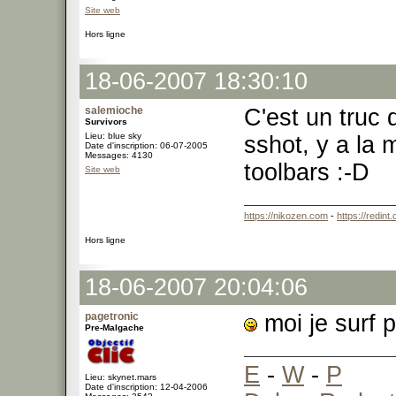
Site web
Hors ligne
18-06-2007 18:30:10
salemioche
C'est un truc 
Survivors
Lieu: blue sky
sshot, y a la m
Date d'inscription: 06-07-2005
Messages: 4130
toolbars :-D
Site web
https://nikozen.com
-
https://redint
Hors ligne
18-06-2007 20:04:06
pagetronic
moi je surf p
Pre-Malgache
E
-
W
-
P
Lieu: skynet.mars
Date d'inscription: 12-04-2006