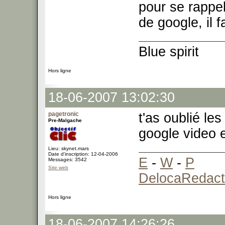
pour se rappel
de google, il f
Blue spirit
Hors ligne
18-06-2007 13:02:30
pagetronic
t'as oublié le
Pre-Malgache
google video 
Lieu: skynet.mars
Date d'inscription: 12-04-2006
E
-
W
-
P
Messages: 3542
Site web
DelocaRedact
Hors ligne
18-06-2007 14:26:26