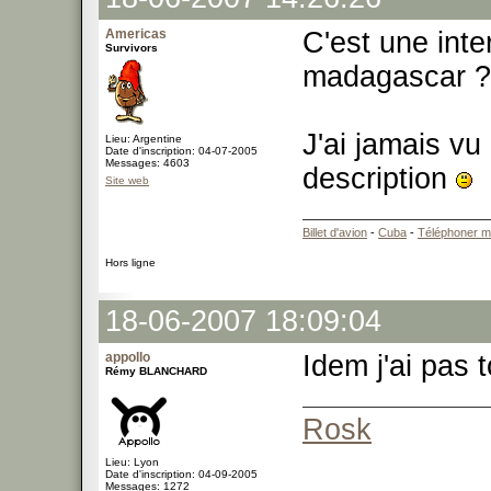
Americas
C'est une inte
Survivors
madagascar 
J'ai jamais v
Lieu: Argentine
Date d'inscription: 04-07-2005
Messages: 4603
description
Site web
Billet d'avion
-
Cuba
-
Téléphoner m
Hors ligne
18-06-2007 18:09:04
appollo
Idem j'ai pas 
Rémy BLANCHARD
Rosk
Lieu: Lyon
Date d'inscription: 04-09-2005
Messages: 1272