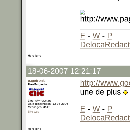
E
-
W
-
P
DelocaRedact
Hors ligne
18-06-2007 12:21:17
pagetronic
http://www.go
Pre-Malgache
une de plus
Lieu: skynet.mars
Date d'inscription: 12-04-2006
E
-
W
-
P
Messages: 3542
Site web
DelocaRedact
Hors ligne