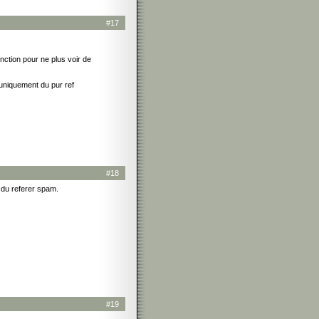
#17
fonction pour ne plus voir de
 uniquement du pur ref
#18
r du referer spam.
#19