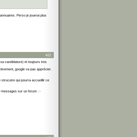
nnuaires. Perso je jouerai plus
#22
r sa candidature) et toujours tres
fectivement, google va pas apprécier.
 strucutre qui pourra accueillir ce
000 messages sur un forum : -