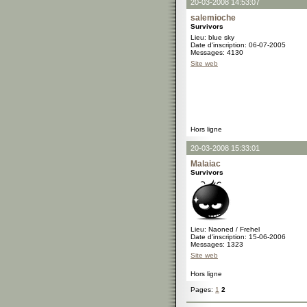
20-03-2008 14:53:07
salemioche
Survivors
Lieu: blue sky
Date d'inscription: 06-07-2005
Messages: 4130
Site web
Hors ligne
20-03-2008 15:33:01
Malaiac
Survivors
Lieu: Naoned / Frehel
Date d'inscription: 15-06-2006
Messages: 1323
Site web
Hors ligne
Pages:
1
2