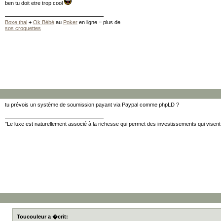
ben tu doit etre trop cool
Boxe thai
+
Ok Bébé
au
Poker
en ligne = plus de
sos croquettes
tu prévois un système de soumission payant via Paypal comme phpLD ?
"Le luxe est naturellement associé à la richesse qui permet des investissements qui visent l
Toucouleur a �crit: