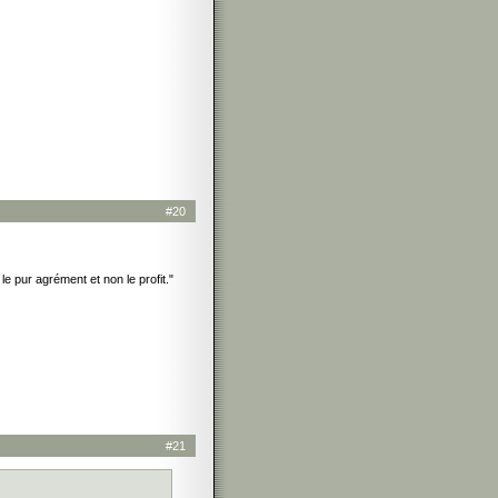
#20
e pur agrément et non le profit."
#21