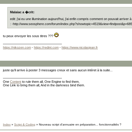
Malaiac a �crit:
edit: j'ai eu une illumination aujourd'hui, j'ai enfin compris comment on pouvait arriv
: -http://www.seosphere.com/forum/index.php?showtopic=4519&view=findpost&p=68
tu peux envoyer les sous titres ???
https://nikozen.com
-
https://redint.com
-
https://www.nicolasjean.fr
juste qu'il arrive à poster 3 messages creux et sans aucun intéret à la suite...
One
Content
to rule them all, One Engine to find them,
One Link to bring them all, And in the darkness bind them.
Index
»
Script & Coding
» Nouveau script d'annuaire en préparation... fonctionnalités ?