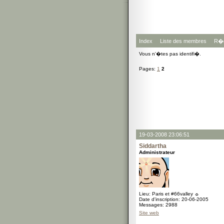
Index
Liste des membres
R�g
Vous n'�tes pas identifi�.
Pages:
1
2
19-03-2008 23:06:51
Siddartha
Administrateur
Lieu: Paris et #66valley ☼
Date d'inscription: 20-06-2005
Messages: 2988
Site web