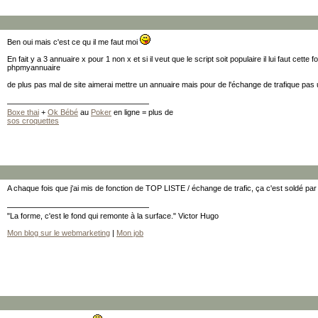
Ben oui mais c'est ce qu il me faut moi
En fait y a 3 annuaire x pour 1 non x et si il veut que le script soit populaire il lui faut cette 
phpmyannuaire
de plus pas mal de site aimerai mettre un annuaire mais pour de l'échange de trafique pas
Boxe thai
+
Ok Bébé
au
Poker
en ligne = plus de
sos croquettes
A chaque fois que j'ai mis de fonction de TOP LISTE / échange de trafic, ça c'est soldé pa
"La forme, c'est le fond qui remonte à la surface." Victor Hugo
Mon blog sur le webmarketing
|
Mon job