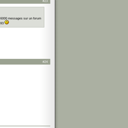
#23
er à 6000 messages sur un forum
593
#24