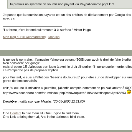
tu prévois un système de soumission payant via Paypal comme phpLD ?
Je pense que la soumission payante est un des critères de déclassement par Google des a
avec ça.
"La forme, c'est le fond qui remonte à la surface." Victor Hugo
Mon blog sur le webmarketing
|
Mon job
je pense le contraire... l'annuaire Yahoo est payant (300$ pour avoir le droit de faire étudie
bien considéré par google.
mais si payer 1E d'allopass sert juste à avoir le droit d'inscrire n'importe quelle merde, ef
ca n'empeche pas de proposer l'option
pour l'instant, je suis à l'affut des "besoins douloureux" pour etre sur de développer sur une
genre de fonctionnalités
edit: j'ai eu une illumination aujourd'hui, j'ai enfin compris comment on pouvait arriver à 6
http://www.seosphere.com/forum/index.php?showtopic=4519&view=findpost&p=68593
Derni�re modification par Malaiac (20-03-2008 12:21:05)
One
Content
to rule them all, One Engine to find them,
One Link to bring them all, And in the darkness bind them.