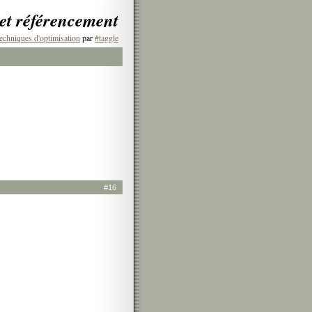
 et référencement
echniques d'optimisation
par
#taggle
#16