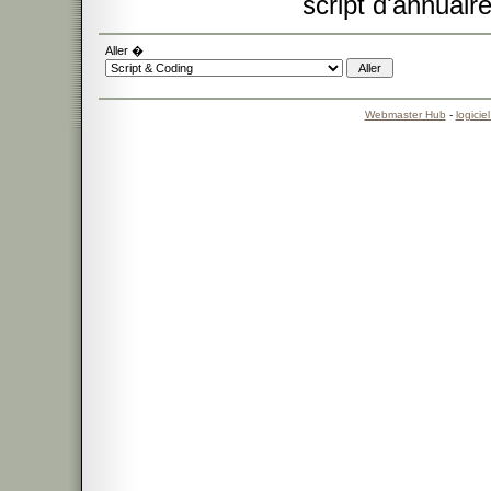
script d'annuaire
Aller �
Webmaster Hub
-
logicie