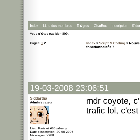
Index
Liste des membres
R�gles
ChatBox
Inscription
S'iden
Vous n'�tes pas identifi�.
Pages:
1
2
Index
»
Script & Coding
» Nouvea
fonctionnalités ?
19-03-2008 23:06:51
Siddartha
mdr coyote, c
Administrateur
trafic lol, c'e
Lieu: Paris et #66valley ☼
Date d'inscription: 20-06-2005
Messages: 2988