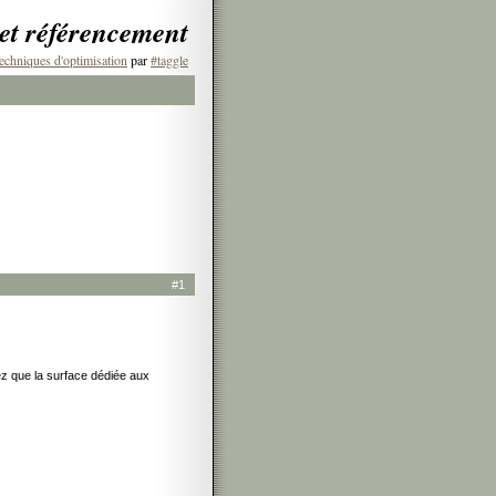
 et référencement
echniques d'optimisation
par
#taggle
#1
ez que la surface dédiée aux