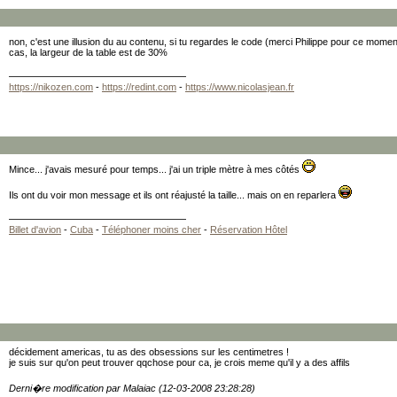
non, c'est une illusion du au contenu, si tu regardes le code (merci Philippe pour ce mom
cas, la largeur de la table est de 30%
https://nikozen.com
-
https://redint.com
-
https://www.nicolasjean.fr
Mince... j'avais mesuré pour temps... j'ai un triple mètre à mes côtés
Ils ont du voir mon message et ils ont réajusté la taille... mais on en reparlera
Billet d'avion
-
Cuba
-
Téléphoner moins cher
-
Réservation Hôtel
décidement americas, tu as des obsessions sur les centimetres !
je suis sur qu'on peut trouver qqchose pour ca, je crois meme qu'il y a des affils
Derni�re modification par Malaiac (12-03-2008 23:28:28)