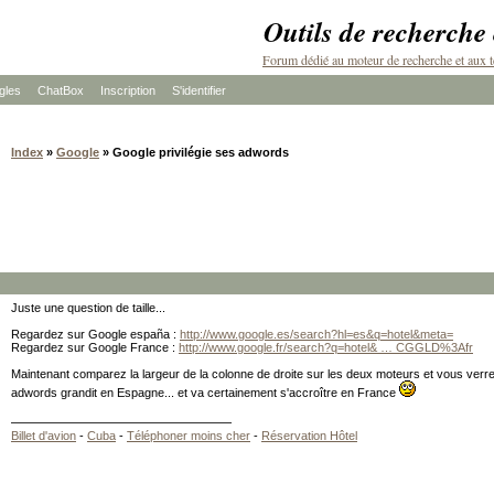
Outils de recherche
Forum dédié au moteur de recherche et aux t
les
ChatBox
Inscription
S'identifier
Index
»
Google
» Google privilégie ses adwords
Juste une question de taille...
Regardez sur Google españa :
http://www.google.es/search?hl=es&q=hotel&meta=
Regardez sur Google France :
http://www.google.fr/search?q=hotel& … CGGLD%3Afr
Maintenant comparez la largeur de la colonne de droite sur les deux moteurs et vous verr
adwords grandit en Espagne... et va certainement s'accroître en France
Billet d'avion
-
Cuba
-
Téléphoner moins cher
-
Réservation Hôtel