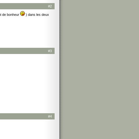
#2
ent de bonheur
) dans les deux
#3
#4