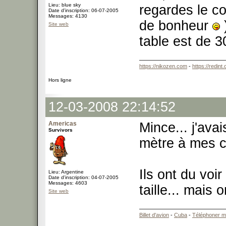
Lieu: blue sky
regardes le c
Date d'inscription: 06-07-2005
Messages: 4130
de bonheur
)
Site web
table est de 
https://nikozen.com
-
https://redint
Hors ligne
12-03-2008 22:14:52
Americas
Mince... j'avai
Survivors
mètre à mes 
Ils ont du voi
Lieu: Argentine
Date d'inscription: 04-07-2005
Messages: 4603
taille... mais
Site web
Billet d'avion
-
Cuba
-
Téléphoner m