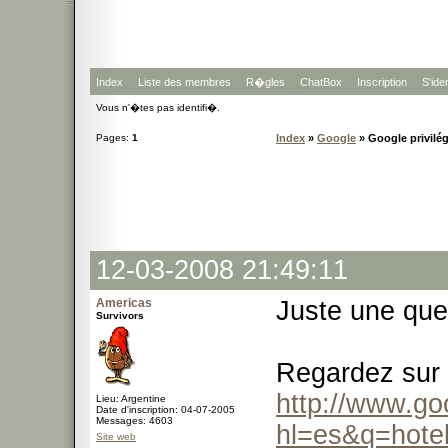
Index
Liste des membres
R�gles
ChatBox
Inscription
S'iden
Vous n'�tes pas identifi�.
Pages:
1
Index
»
Google
» Google privilé
12-03-2008 21:49:11
Americas
Juste une ques
Survivors
Regardez sur
http://www.go
Lieu: Argentine
Date d'inscription: 04-07-2005
Messages: 4603
hl=es&q=hote
Site web