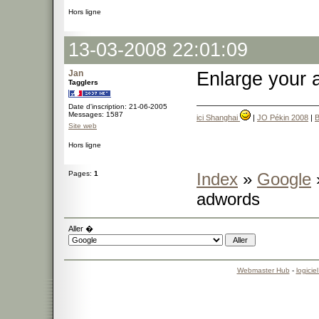
Hors ligne
13-03-2008 22:01:09
Jan
Enlarge your
Tagglers
Date d'inscription: 21-06-2005
Messages: 1587
ici Shanghai
|
JO Pékin 2008
|
B
Site web
Hors ligne
Pages:
1
Index
»
Google
»
adwords
Aller �
Webmaster Hub
-
logicie