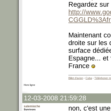
Regardez sur 
http://www.go
CGGLD%3Afr
Maintenant co
droite sur les
surface dédié
Espagne... et 
France
Billet d'avion
-
Cuba
-
Téléphoner m
Hors ligne
12-03-2008 21:59:28
salemioche
non, c'est une
Survivors