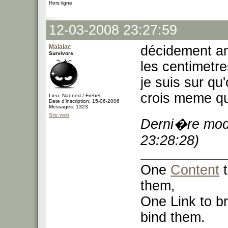
Hors ligne
12-03-2008 23:27:59
Malaiac
décidement am
Survivors
les centimetre
je suis sur qu
crois meme qu'
Lieu: Naoned / Frehel
Date d'inscription: 15-06-2006
Messages: 1323
Site web
Derni�re modi
23:28:28)
One
Content
t
them,
One Link to br
bind them.