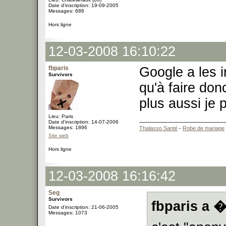
Date d'inscription: 19-09-2005
Messages: 686
Hors ligne
12-03-2008 16:10:22
fbparis
Google a les i
Survivors
qu'à faire don
plus aussi je
Lieu: Paris
Date d'inscription: 14-07-2006
Messages: 1896
Thalasso Santé
-
Robe de mariage
Site web
Hors ligne
12-03-2008 16:16:42
Seg
Survivors
fbparis a �
Date d'inscription: 21-06-2005
Messages: 1073