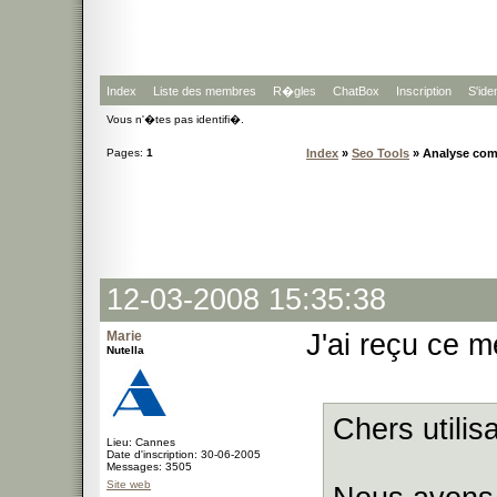
Index
Liste des membres
R�gles
ChatBox
Inscription
S'iden
Vous n'�tes pas identifi�.
Pages:
1
Index
»
Seo Tools
» Analyse com
12-03-2008 15:35:38
Marie
J'ai reçu ce 
Nutella
Chers utilis
Lieu: Cannes
Date d'inscription: 30-06-2005
Messages: 3505
Site web