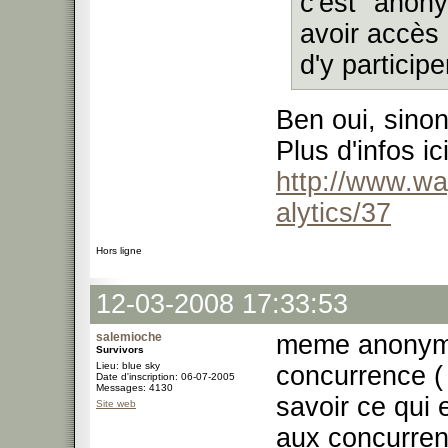
c'est "ano
avoir accès 
d'y participe
Ben oui, sino
Plus d'infos ici
http://www.w
alytics/37
Hors ligne
12-03-2008 17:33:53
salemioche
meme anonyme,
Survivors
Lieu: blue sky
concurrence ( 
Date d'inscription: 06-07-2005
Messages: 4130
savoir ce qui 
Site web
aux concurrent