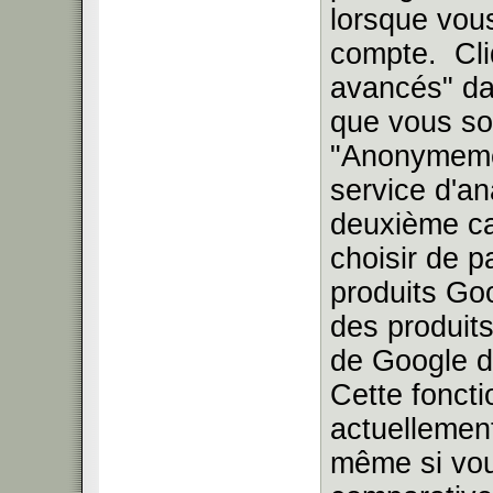
lorsque vou
compte. Cli
avancés" dan
que vous so
"Anonymemen
service d'an
deuxième c
choisir de 
produits Go
des produits
de Google dè
Cette foncti
actuellement
même si vou