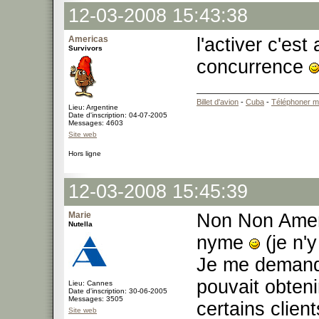
12-03-2008 15:43:38
Americas
l'activer c'est
Survivors
concurrence
Billet d'avion
-
Cuba
-
Téléphoner m
Lieu: Argentine
Date d'inscription: 04-07-2005
Messages: 4603
Site web
Hors ligne
12-03-2008 15:45:39
Marie
Non Non Americ
Nutella
nyme
(je n'y
Je me demanda
pouvait obtenir
Lieu: Cannes
Date d'inscription: 30-06-2005
Messages: 3505
certains clien
Site web