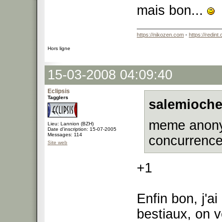
mais bon...
https://nikozen.com
-
https://redint
Hors ligne
15-03-2008 04:09:40
Eclipsis
Tagglers
salemioche
meme anonym
Lieu: Lannion (BZH)
Date d'inscription: 15-07-2005
Messages: 114
concurrence 
Site web
+1
Enfin bon, j'a
bestiaux, on 