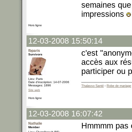
semaines que
impressions
Hors ligne
12-03-2008 15:50:14
fbparis
c'est "anony
Survivors
accès aux résu
participer ou p
Lieu: Paris
Date d'inscription: 14-07-2006
Messages: 1896
Thalasso Santé
-
Robe de mariage
Site web
Hors ligne
12-03-2008 16:07:42
Nathalie
Hmmmm pas c
Member
Lieu: Chatellerault (86)