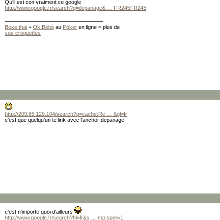
Qu'il est con vraiment ce google
http://www.google.fr/search?q=depanage& … FR245FR245
Boxe thai
+
Ok Bébé
au
Poker
en ligne = plus de
sos croquettes
http://209.85.129.104/search?q=cache:Re … &gl=fr
c'est que quelqu'un te link avec l'anchor depanage!
c'est n'importe quoi d'ailleurs
http://www.google.fr/search?hl=fr&s … mp;spell=1