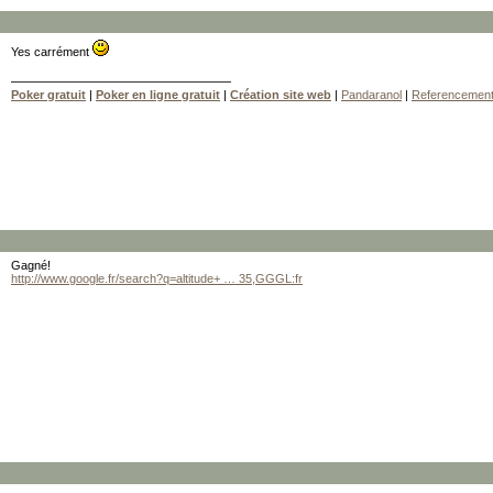
Yes carrément
Poker gratuit
|
Poker en ligne gratuit
|
Création site web
|
Pandaranol
|
Referencemen
Gagné!
http://www.google.fr/search?q=altitude+ … 35,GGGL:fr