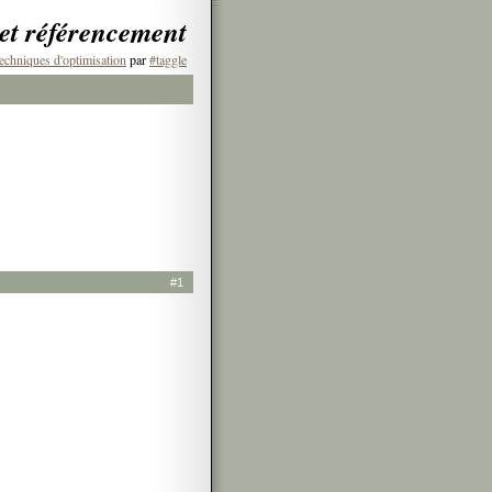
 et référencement
echniques d'optimisation
par
#taggle
#1