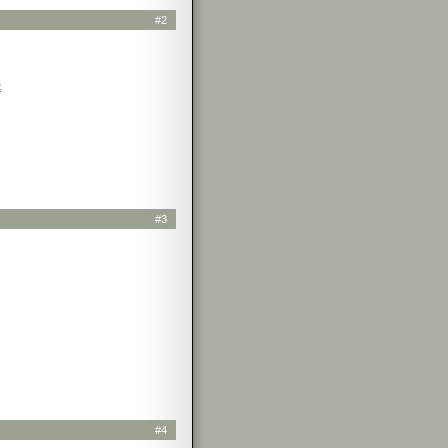
#2
t
#3
#4