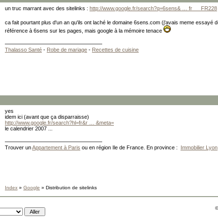
un truc marrant avec des sitelinks :
http://www.google.fr/search?q=6sens& … fr___FR228
ca fait pourtant plus d'un an qu'ils ont laché le domaine 6sens.com (j'avais meme essayé 
référence à 6sens sur les pages, mais google à la mémoire tenace
Thalasso Santé
-
Robe de mariage
-
Recettes de cuisine
yes
idem ici (avant que ça disparraisse)
http://www.google.fr/search?hl=fr&r … &meta=
le calendrier 2007 ...
Trouver un
Appartement à Paris
ou en région Ile de France. En province :
Immobilier Lyon
Index
»
Google
» Distribution de sitelinks
©