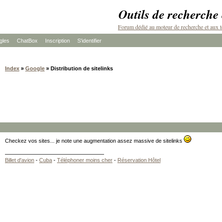
Outils de recherche
Forum dédié au moteur de recherche et aux t
les
ChatBox
Inscription
S'identifier
Index
»
Google
» Distribution de sitelinks
Checkez vos sites... je note une augmentation assez massive de sitelinks
Billet d'avion
-
Cuba
-
Téléphoner moins cher
-
Réservation Hôtel