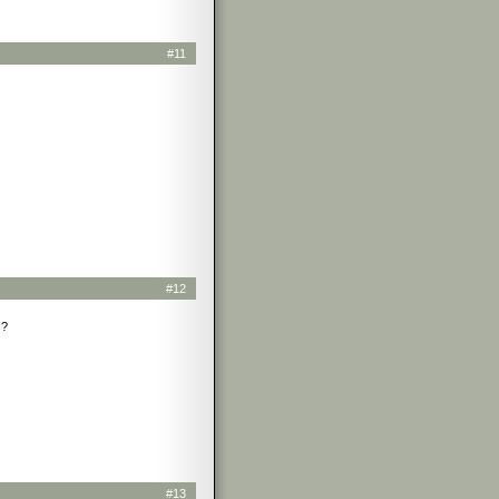
#11
#12
 ?
#13