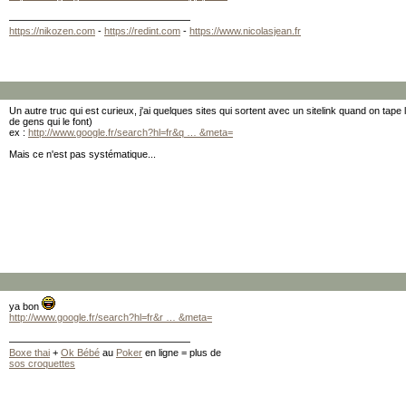
https://nikozen.com
-
https://redint.com
-
https://www.nicolasjean.fr
Un autre truc qui est curieux, j'ai quelques sites qui sortent avec un sitelink quand on tape 
de gens qui le font)
ex :
http://www.google.fr/search?hl=fr&q … &meta=
Mais ce n'est pas systématique...
ya bon
http://www.google.fr/search?hl=fr&r … &meta=
Boxe thai
+
Ok Bébé
au
Poker
en ligne = plus de
sos croquettes