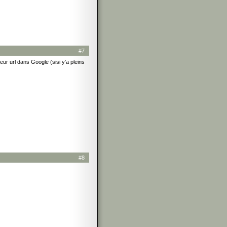
#7
leur url dans Google (sisi y'a pleins
#8