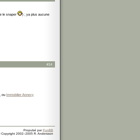
de le snaper
) ; ya plus aucune
#14
, ou
Immobilier Annecy
Propulsé par
PunBB
 Copyright 2002–2005 R. Andersson