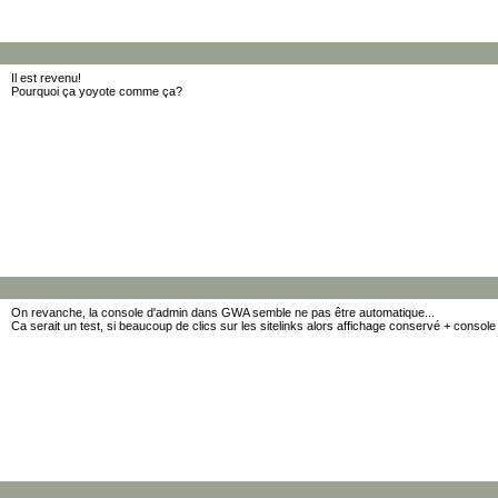
Il est revenu!
Pourquoi ça yoyote comme ça?
On revanche, la console d'admin dans GWA semble ne pas être automatique...
Ca serait un test, si beaucoup de clics sur les sitelinks alors affichage conservé + console