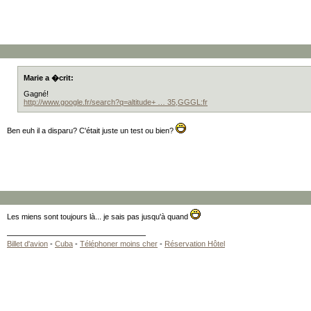
Marie a �crit:
Gagné!
http://www.google.fr/search?q=altitude+ … 35,GGGL:fr
Ben euh il a disparu? C'était juste un test ou bien?
Les miens sont toujours là... je sais pas jusqu'à quand
Billet d'avion
-
Cuba
-
Téléphoner moins cher
-
Réservation Hôtel