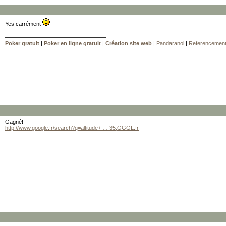
Yes carrément
Poker gratuit
|
Poker en ligne gratuit
|
Création site web
|
Pandaranol
|
Referencemen
Gagné!
http://www.google.fr/search?q=altitude+ … 35,GGGL:fr