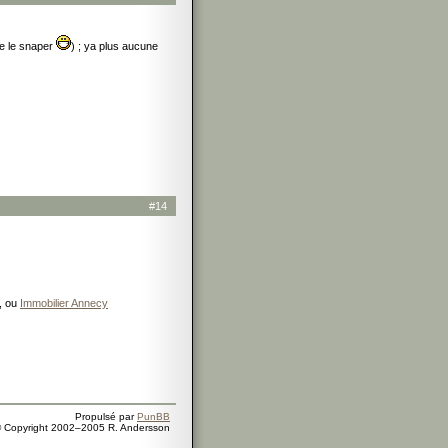
de le snaper
) ; ya plus aucune
#14
, ou
Immobilier Annecy
Propulsé par
PunBB
 Copyright 2002–2005 R. Andersson