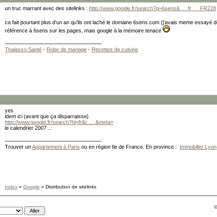
un truc marrant avec des sitelinks :
http://www.google.fr/search?q=6sens& … fr___FR228
ca fait pourtant plus d'un an qu'ils ont laché le domaine 6sens.com (j'avais meme essayé 
référence à 6sens sur les pages, mais google à la mémoire tenace
Thalasso Santé
-
Robe de mariage
-
Recettes de cuisine
yes
idem ici (avant que ça disparraisse)
http://www.google.fr/search?hl=fr&r … &meta=
le calendrier 2007 ...
Trouver un
Appartement à Paris
ou en région Ile de France. En province :
Immobilier Lyon
Index
»
Google
» Distribution de sitelinks
©