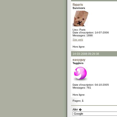
fbparis
Survivors
Lieu: Paris
Date d'inscription: 14-07-2006
Messages: 1896
Site web
Hors ligne
14-03-2008 09:29:38
easyguy
Tagglers
Date d'inscription: 04-10-2005
Messages: 761
Hors ligne
Pages:
1
Aller �