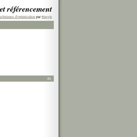
 et référencement
echniques d'optimisation
par
#taggle
#1