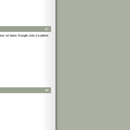
#7
leur url dans Google (sisi y'a pleins
#8