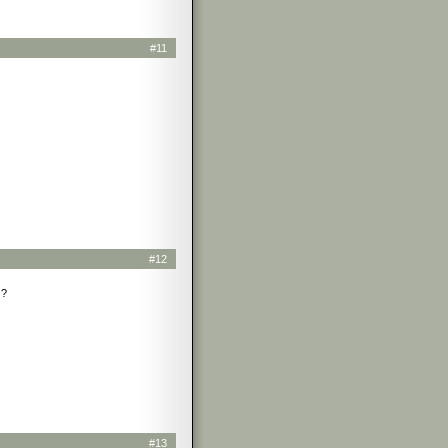
#11
#12
 ?
#13