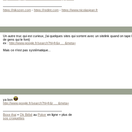
https://nikozen.com
-
https://redint.com
-
https://www.nicolasjean.fr
Un autre truc qui est curieux, j'ai quelques sites qui sortent avec un sitelink quand on tape 
de gens qui le font)
ex :
http://www.google.fr/search?hl=fr&q … &meta=
Mais ce n'est pas systématique...
ya bon
http://www.google.fr/search?hl=fr&r … &meta=
Boxe thai
+
Ok Bébé
au
Poker
en ligne = plus de
sos croquettes