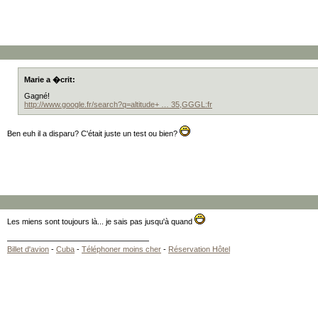
Marie a �crit:
Gagné!
http://www.google.fr/search?q=altitude+ … 35,GGGL:fr
Ben euh il a disparu? C'était juste un test ou bien?
Les miens sont toujours là... je sais pas jusqu'à quand
Billet d'avion
-
Cuba
-
Téléphoner moins cher
-
Réservation Hôtel