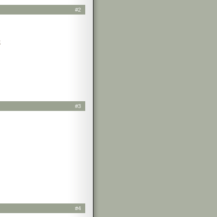
#2
t
#3
#4