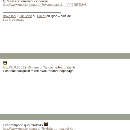
Qu'il est con vraiment ce google
http://www.google.fr/search?q=depanage& … FR245FR245
Boxe thai
+
Ok Bébé
au
Poker
en ligne = plus de
sos croquettes
http://209.85.129.104/search?q=cache:Re … &gl=fr
c'est que quelqu'un te link avec l'anchor depanage!
c'est n'importe quoi d'ailleurs
http://www.google.fr/search?hl=fr&s … mp;spell=1