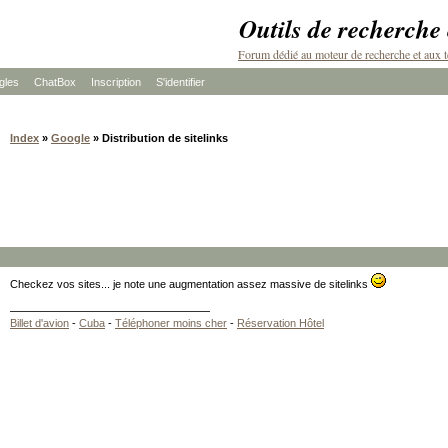
Outils de recherche
Forum dédié au moteur de recherche et aux t
les
ChatBox
Inscription
S'identifier
Index
»
Google
» Distribution de sitelinks
Checkez vos sites... je note une augmentation assez massive de sitelinks
Billet d'avion
-
Cuba
-
Téléphoner moins cher
-
Réservation Hôtel