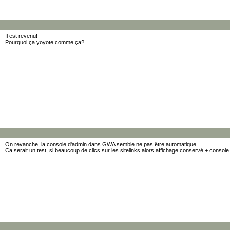
Il est revenu!
Pourquoi ça yoyote comme ça?
On revanche, la console d'admin dans GWA semble ne pas être automatique...
Ca serait un test, si beaucoup de clics sur les sitelinks alors affichage conservé + console