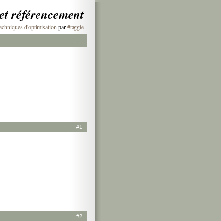
 et référencement
echniques d'optimisation
par
#taggle
#1
#2