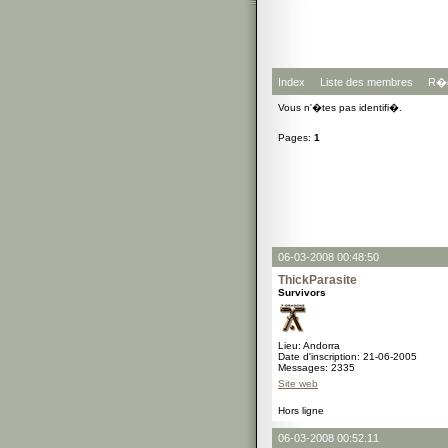
Index
Liste des membres
R�g
Vous n'�tes pas identifi�.
Pages:
1
06-03-2008 00:48:50
ThickParasite
Survivors
Lieu: Andorra
Date d'inscription: 21-06-2005
Messages: 2335
Site web
Hors ligne
06-03-2008 00:52:11