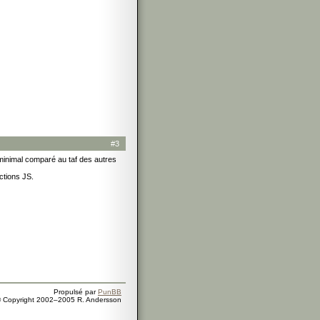
#3
minimal comparé au taf des autres
ctions JS.
Propulsé par
PunBB
 Copyright 2002–2005 R. Andersson