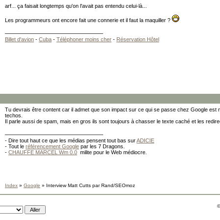
arf... ça faisait longtemps qu'on l'avait pas entendu celui-là...
Les programmeurs ont encore fait une connerie et il faut la maquiller ?
Billet d'avion
-
Cuba
-
Téléphoner moins cher
-
Réservation Hôtel
Tu devrais être content car il admet que son impact sur ce qui se passe chez Google est 
techos.
Il parle aussi de spam, mais en gros ils sont toujours à chasser le texte caché et les redire
- Dire tout haut ce que les médias pensent tout bas sur
ADICIE
- Tout le
référencement Google
par les 7 Dragons.
-
CHAUFFE MARCEL Wm 0.0
milite pour le Web médiocre.
Index
»
Google
» Interview Matt Cutts par Rand/SEOmoz
©