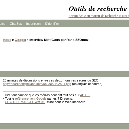
Outils de recherche
Forum dédié au moteur de recherche et aux t
les
ChatBox
Inscription
S'identifier
Index
»
Google
» Interview Matt Cutts par Rand/SEOmoz
25 minutes de discussions entre ces deux monstres sacrés du SEO
http://searchengineland.com/080305-102804.php
(en anglais of course)
- Dire tout haut ce que les médias pensent tout bas sur
ADICIE
- Tout le
référencement Google
par les 7 Dragons.
-
CHAUFFE MARCEL Wm 0.0
milite pour le Web médiocre.