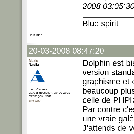
2008 03:05:30
Blue spirit
Hors ligne
20-03-2008 08:47:20
Marie
Dolphin est b
Nutella
version standa
graphisme et c
beaucoup plus.
Lieu: Cannes
Date d'inscription: 30-06-2005
Messages: 3505
celle de PHPIz
Site web
Par contre c'es
une vraie galè
J'attends de v