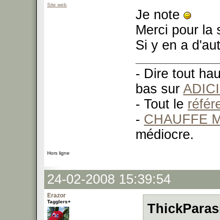
Site web
Je note
Merci pour la 
Si y en a d'au
- Dire tout ha
bas sur
ADIC
- Tout le
réfé
-
CHAUFFE M
médiocre.
Hors ligne
24-02-2008 15:39:54
Erazor
Tagglers+
ThickParasi