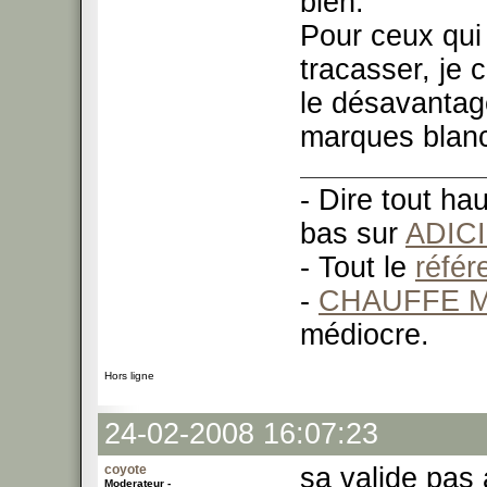
bien.
Pour ceux qui
tracasser, je 
le désavantag
marques blan
- Dire tout ha
bas sur
ADIC
- Tout le
réfé
-
CHAUFFE M
médiocre.
Hors ligne
24-02-2008 16:07:23
coyote
sa valide pas 
Moderateur -