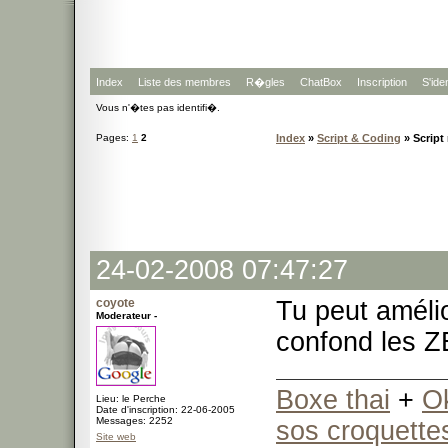
Index
Liste des membres
R�gles
ChatBox
Inscription
S'iden
Vous n'�tes pas identifi�.
Pages:
1
2
Index
»
Script & Coding
» Script
24-02-2008 07:47:27
coyote
Tu peut amélio
Moderateur -
confond les Z
Boxe thai
+
O
Lieu: le Perche
Date d'inscription: 22-06-2005
Messages: 2252
sos croquette
Site web