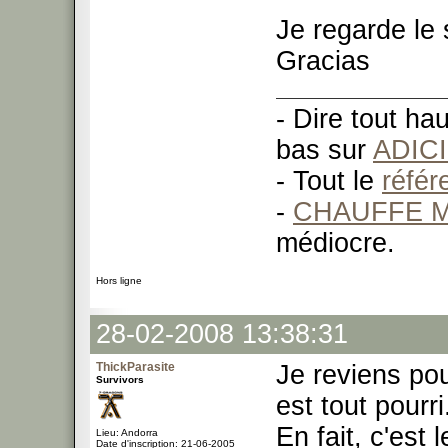
Je regarde le 
Gracias
- Dire tout ha
bas sur
ADIC
- Tout le
réfé
-
CHAUFFE M
médiocre.
Hors ligne
28-02-2008 13:38:31
ThickParasite
Je reviens pou
Survivors
est tout pourri.
En fait, c'est 
Lieu: Andorra
Date d'inscription: 21-06-2005