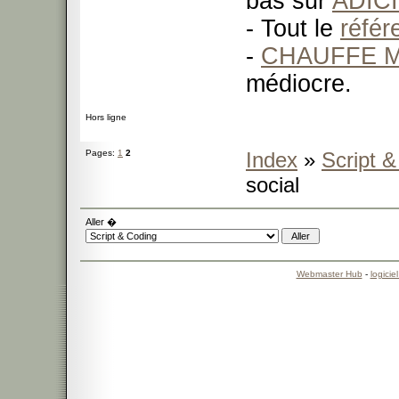
bas sur
ADIC
- Tout le
réfé
-
CHAUFFE M
médiocre.
Hors ligne
Pages:
1
2
Index
»
Script 
social
Aller �
Webmaster Hub
-
logicie