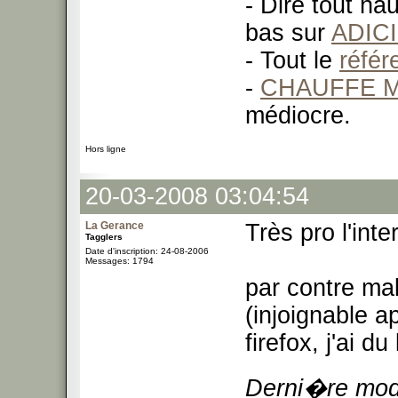
- Dire tout ha
bas sur
ADIC
- Tout le
réfé
-
CHAUFFE M
médiocre.
Hors ligne
20-03-2008 03:04:54
La Gerance
Très pro l'inte
Tagglers
Date d'inscription: 24-08-2006
Messages: 1794
par contre mal
(injoignable 
firefox, j'ai d
Derni�re modi