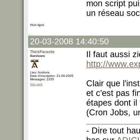
mon script pui
un réseau soc
Hors ligne
20-03-2008 14:40:50
ThickParasite
Il faut aussi 
Survivors
http://www.ex
Lieu: Andorra
Date d'inscription: 21-06-2005
Messages: 2335
Clair que l'ins
Site web
et c'est pas f
étapes dont il
(Cron Jobs, un
- Dire tout ha