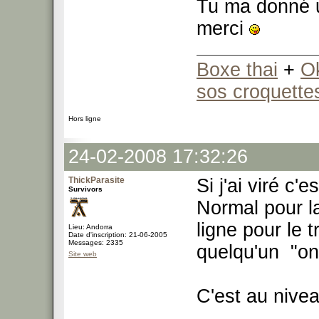
Tu ma donné un
merci
Boxe thai
+
O
sos croquette
Hors ligne
24-02-2008 17:32:26
ThickParasite
Si j'ai viré c'
Survivors
Normal pour la
ligne pour le 
Lieu: Andorra
Date d'inscription: 21-06-2005
Messages: 2335
quelqu'un "onl
Site web
C'est au nive