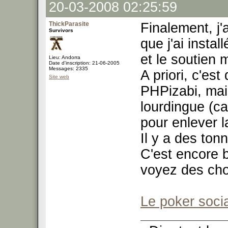
20-03-2008 02:25:59
ThickParasite
Finalement, j'
Survivors
que j'ai insta
et le soutien 
Lieu: Andorra
Date d'inscription: 21-06-2005
Messages: 2335
A priori, c'e
Site web
PHPizabi, mais
lourdingue (ca
pour enlever l
Il y a des tonn
C'est encore b
voyez des cho
Le poker socia