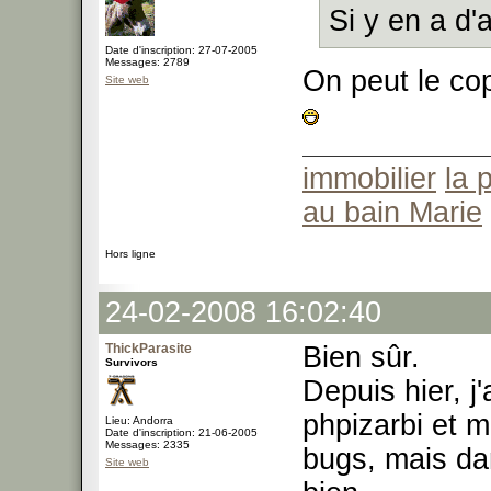
Si y en a d'
Date d'inscription: 27-07-2005
Messages: 2789
On peut le cop
Site web
immobilier
la 
au bain Marie
Hors ligne
24-02-2008 16:02:40
ThickParasite
Bien sûr.
Survivors
Depuis hier, j
phpizarbi et m
Lieu: Andorra
Date d'inscription: 21-06-2005
Messages: 2335
bugs, mais da
Site web